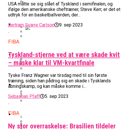
USA måtte se sig slået af Tyskland i semifinalen, og
BK Vejen Opruster: Amerikansk Point
ifølge den amerikanske cheftræner, Steve Kerr, er det et
Warriors Forlænger Med Succestræner
udtryk for en basketballverden, der...
Guard På Plads
EuroLeague
Bertram Svarre Carlson
9. sep 2023
Miami Heat Smider Skandaleramt Spiller
FIBA
Danskerne Imponerede Torsdag Aften I
På Porten
Nu Står Det Klart: Den Dag Starter
EuroLeague
Kvindebasketligaen
Tyskland-stjerne ved at være skade kvit
Basketligaen
– måske klar til VM-kvartfinale
Stjerne Akut Opereret: Misser Nøglekampe
College Er Slut: Frida Formann Fortsætter
Tyske Franz Wagner var tirsdag med til sin første
Anders Sommer Scorer Kæmpe Trænerjob
Værløse-Komet Skifter Til Den Bedste
Karrieren I Schweiz
træning, siden han pådrog sig en skade i Tysklands
I EuroLeague
Podcast
åbningskamp, og kan måske komme i...
Spanske Række
All-Star Guard Nærmer Sig Comeback
Sebastian Pfaff
5. sep 2023
Efter Uhyggelig Skade
Podcast: “Med Lars Og Torben Som
Efter ‘The Double’: Kvindebasketligaens
Sølv Til Tobias Jensen: Bayern Er Tysk
Trænere, Gav Man Sig 100 Procent”
Officielt: Bakken Skal Spille Champions
MVP Rykker Til Sverige
FIBA
Video
Mester Efter To Missede Ulm-Matchbolde
League-Kvalifikation
Ny stor overraskelse: Brasilien tildeler