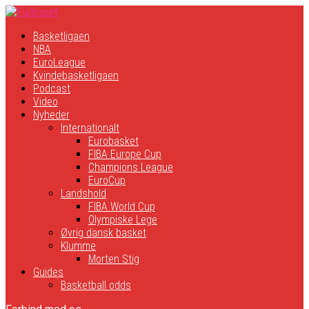
Basketligaen
NBA
EuroLeague
Kvindebasketligaen
Podcast
Video
Nyheder
Internationalt
Eurobasket
FIBA Europe Cup
Champions League
EuroCup
Landshold
FIBA World Cup
Olympiske Lege
Øvrig dansk basket
Klumme
Morten Stig
Guides
Basketball odds