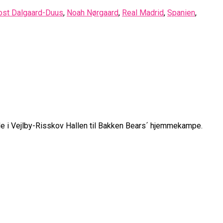
ost Dalgaard-Duus
,
Noah Nørgaard
,
Real Madrid
,
Spanien
,
ude i Vejlby-Risskov Hallen til Bakken Bears´ hjemmekampe.