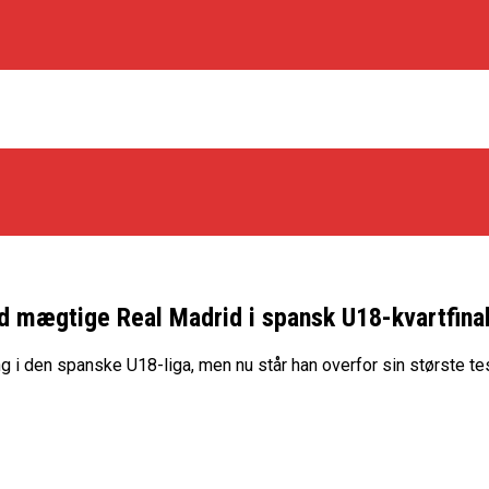
d mægtige Real Madrid i spansk U18-kvartfina
os Rabbits
g i den spanske U18-liga, men nu står han overfor sin største tes
oint Guard På Plads
træner