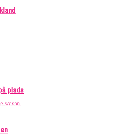
skland
på plads
aen