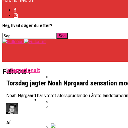
Forbind med os
Hej, hvad søger du efter?
Basketligaen
Internationalt
Fullcourt
Torsdag jagter Noah Nørgaard sensation mo
Officielt: Vejen Gafler Dansker H
Noah Nørgaard har været storsprudlende i årets landsturnerin
NBA
BK Vejen Opruster: Amerikansk P
Warriors Forlænger Med Succes
Af