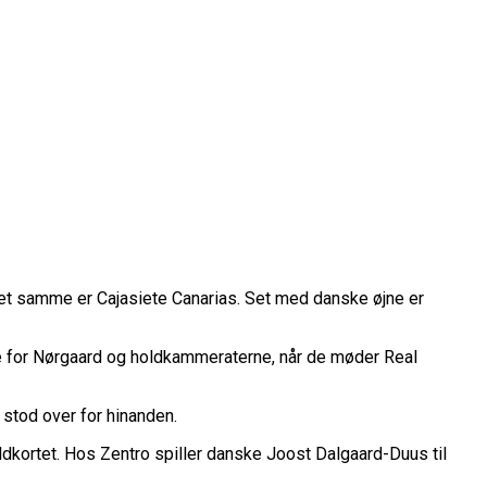
rope Cup
et samme er Cajasiete Canarias. Set med danske øjne er
finale
øve for Nørgaard og holdkammeraterne, når de møder Real
or Fremtiden”
n
stod over for hinanden.
kortet. Hos Zentro spiller danske Joost Dalgaard-Duus til
vartfinale
kation