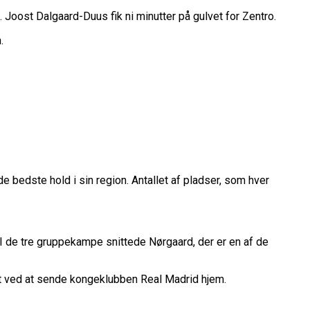
belt Overtidsdrama
nge OL Nogensinde”
Joost Dalgaard-Duus fik ni minutter på gulvet for Zentro.
ropas Største Scene
.
Billet
es Mål Er At Vinde Turneringen”
Klub
Til Sommer
ue
League
de bedste hold i sin region. Antallet af pladser, som hver
 I de tre gruppekampe snittede Nørgaard, der er en af de
ket ved at sende kongeklubben Real Madrid hjem.