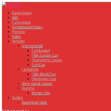
Basketligaen
NBA
EuroLeague
Kvindebasketligaen
Podcast
Video
Nyheder
Internationalt
Eurobasket
FIBA Europe Cup
Champions League
EuroCup
Landshold
FIBA World Cup
Olympiske Lege
Øvrig dansk basket
Klumme
Morten Stig
Guides
Basketball odds