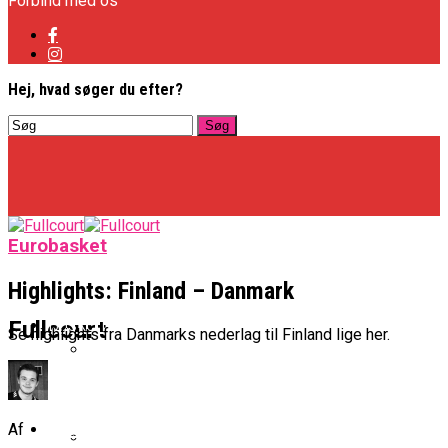
Forbind med os
Hej, hvad søger du efter?
Eurobasket
Highlights: Finland – Danmark
Basketligaen
Fullcourt
Se highlights fra Danmarks nederlag til Finland lige her.
Officielt: Vejen Gafler Dansker Hos Rabbits
NBA
Af