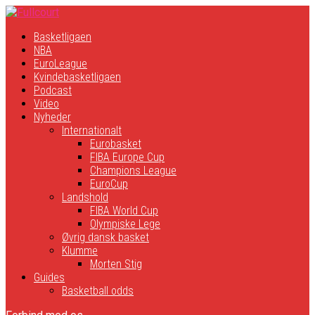
Basketligaen
NBA
EuroLeague
Kvindebasketligaen
Podcast
Video
Nyheder
Internationalt
Eurobasket
FIBA Europe Cup
Champions League
EuroCup
Landshold
FIBA World Cup
Olympiske Lege
Øvrig dansk basket
Klumme
Morten Stig
Guides
Basketball odds