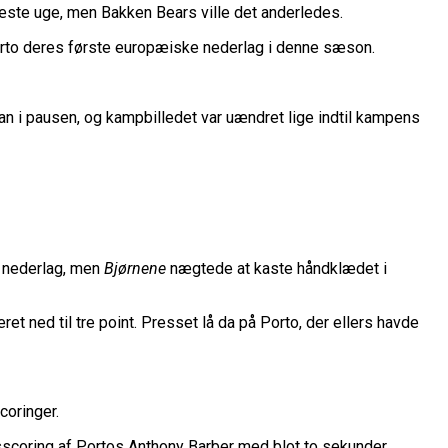
belt Overtidsdrama
nge OL Nogensinde”
næste uge, men Bakken Bears ville det anderledes.
ropas Største Scene
 Porto deres første europæiske nederlag i denne sæson.
Billet
es Mål Er At Vinde Turneringen”
an i pausen, og kampbilledet var uændret lige indtil kampens
Klub
Til Sommer
ue
League
k nederlag, men
Bjørnene
nægtede at kaste håndklædet i
et ned til tre point. Presset lå da på Porto, der ellers havde
coringer.
tsscoring af Portos Anthony Barber med blot to sekunder