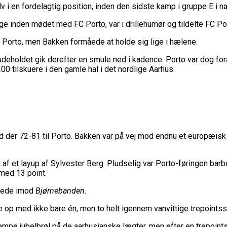
pointsrekord: Bakken Bears Knækkede Porto Efter Dob
 OL 2024: “Vi Kan Forvente Os En Af De Bedste Omga
 i en fordelagtig position, inden den sidste kamp i gruppe E i 
 Med Ny Brandkamp I Youth Champions League
 20 Hold: Dubai, Hapoel Og Valencia Træder Ind På Eu
lige inden mødet med FC Porto, var i drillehumør og tildelte FC
 I Fare: Der Er Mange Usikkerheder Lige Nu
ighederne Til Basketligaen
Og Finske Trup, Danmark Skal Møde I Kampen Om En EM-
ntliggjort
f Porto, men Bakken formåede at holde sig lige i hælene.
gen I Europa Og Nærmer Sig Tidligt Exit
a-Spillere Udtaget Til Sydsudansk OL-Bruttotrup
ife Fik En God Start På Youth Champions League: “Vor
deholdet gik derefter en smule ned i kadence. Porto var dog for
et Venter: Dansk Stjerne Skifter Til Spansk EuroCup-
200 tilskuere i den gamle hal i det nordlige Aarhus.
Skal Have Ny Landstræner
Spændende U15-Trup Til Jr. NBA Europe Tournament 
ster For Første Gang
BA Europe Cup Med Smalt Nederlag
mler Superstjernerne Til OL 2024
ent Imponerede Stort I Debut I Youth Champions Leag
el Til EuroLeague – Skifter Til Basketball Champions 
ejen Basketball Klub Rykker Op I Basketligaen
ze Efter Vanvittigt Overtidsdrama Mod USA
od der 72-81 til Porto. Bakken var på vej mod endnu et europæis
 Grupperne Og Sæt Krydser I Din Kalender
 Og Misser Champions League-Gruppespil
ik Spilletid I Testkamp Mod Portland Trail Blazers
f et layup af Sylvester Berg. Pludselig var Porto-føringen barber
Boomer: Fremgang For 12. År I Træk
med 13 point.
il Stå I Spidsen For USA Ved OL 2024
jdede imod
Bjørnebanden
.
Skal Møde Portland Trail Blazers I NBA-Kamp
ke op med ikke bare én, men to helt igennem vanvittige trepointss
æmpe jubelbrøl på de aarhusianske lægter, men efter en trepoin