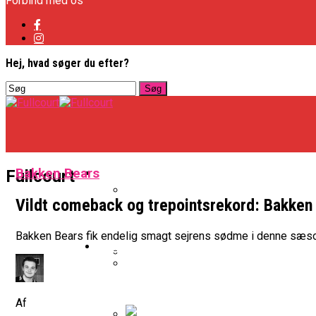
Forbind med os
Hej, hvad søger du efter?
Basketligaen
Bakken Bears
Fullcourt
Vildt comeback og trepointsrekord: Bakken
Officielt: Vejen Gafler Dansker H
Bakken Bears fik endelig smagt sejrens sødme i denne sæsons
NBA
BK Vejen Opruster: Amerikansk P
Warriors Forlænger Med Succes
Af