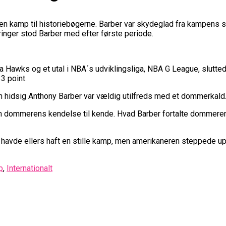
n kamp til historiebøgerne. Barber var skydeglad fra kampens st
inger stod Barber med efter første periode.
nta Hawks og et utal i NBA´s udviklingsliga, NBA G League, slutte
3 point.
n hidsig Anthony Barber var vældig utilfreds med et dommerkald
dommerens kendelse til kende. Hvad Barber fortalte dommeren s
vde ellers haft en stille kamp, men amerikaneren steppede up og 
p
,
Internationalt