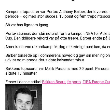
Kampens topscorer var Portos Anthony Barber, der leverede e
periode – og med stor succes. 15 point og fem trepointsscor
Så var han ligesom igang.
Porto-stjernen, der står noteret for tre kampe i NBA for Atla
Cup. Den tidligere rekord var på otte treere. Barber endte på 3
Amerikanerens rekordkamp fik dog et kedeligt punktum, da e
Barber tonsede op i dommerens hoved og gav sin mening om 
udvist og missede det sidste halvandet minut.
Bakkens topscorer var Malik Parsons med 29 point. Parsons ha
sidste 13 minutter.
Emner i denne artikel:
Bakken Bears
,
fc porto
,
FIBA Europe Cu