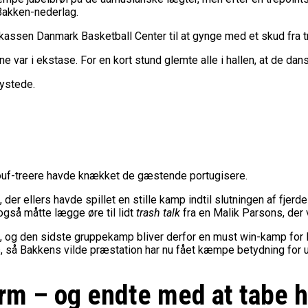
t Bakken-nederlag.
kassen Danmark Basketball Center til at gynge med et skud fra t
e var i ekstase. For en kort stund glemte alle i hallen, at de da
rystede.
iouf-treere havde knækket de gæstende portugisere.
, der ellers havde spillet en stille kamp indtil slutningen af fje
gså måtte lægge øre til lidt
trash talk
fra en Malik Parsons, der 
g den sidste gruppekamp bliver derfor en must win-kamp for Por
så Bakkens vilde præstation har nu fået kæmpe betydning for u
rm – og endte med at tabe 