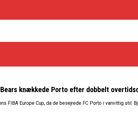
 Bears knækkede Porto efter dobbelt overtid
os Rabbits
 FIBA Europe Cup, da de besejrede FC Porto i vanvittig stil. B
oint Guard På Plads
træner