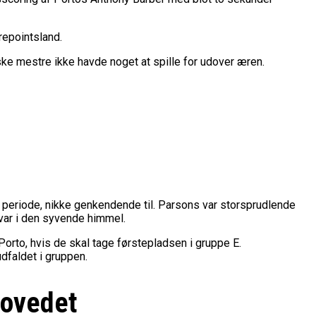
repointsland.
nske mestre ikke havde noget at spille for udover æren.
rde periode, nikke genkendende til. Parsons var storsprudlende
var i den syvende himmel.
to, hvis de skal tage førstepladsen i gruppe E.
dfaldet i gruppen.
hovedet