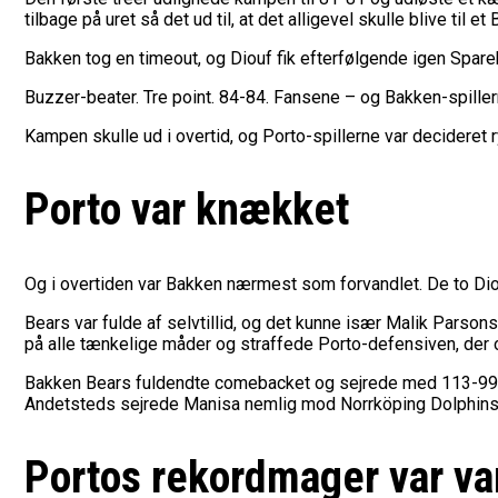
tilbage på uret så det ud til, at det alligevel skulle blive til e
Bakken tog en timeout, og Diouf fik efterfølgende igen Spare
Buzzer-beater. Tre point. 84-84. Fansene – og Bakken-spillern
Kampen skulle ud i overtid, og Porto-spillerne var decideret 
Porto var knækket
Og i overtiden var Bakken nærmest som forvandlet. De to D
Bears var fulde af selvtillid, og det kunne især Malik Parsons
på alle tænkelige måder og straffede Porto-defensiven, der o
Bakken Bears fuldendte comebacket og sejrede med 113-99, o
Andetsteds sejrede Manisa nemlig mod Norrköping Dolphins, 
Portos rekordmager var va