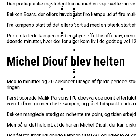
Vildt Comeback Og Tre
Morten Stig Jensen Om
Den portugisiske mastodont kunne med en sejr sætte sig selv
Dansk Tenerife-Talent
Klumme
EuroLeague Udvider Til
Morten Stig
Bakken Bears, der ellers havde tabt fire kampe ud af fire mu
Wembanyamas EM-Deltagelse
Ekstra Bladet Har Købt Rett
Her Er Den Georgiske 
VM’s All Star-Hold Offe
Fra kampens start så det ellers sort ud med en stærk start a
Bakken Bears Skuffer I
To Tidligere Basketlig
Noah Nørgaard Og Tener
Porto startede kampen med en uhyre effektiv offensiv, men u
Mere Europæisk Topbask
døende minutter, hvor der for alvor kom liv i de godt og vel 1
Danmarks Kvindelandshold 
BørneBasketFonden Sender 
Tyskland Er Verdensme
Bakken Bears Åbner FI
Breaking: Team USA Sa
Michel Diouf blev helten
Dansk Tenerife-Stortal
ALBA Berlin Siger Farv
Fra Drøm Til Virkelighed: V
Canada Vinder VM-Bron
Med to minutter og 30 sekunder tilbage af fjerde periode st
Basketball-OL 2024: Se
Bakken Bears Skuffede
ringen.
Danske Tobias Jensen F
Først scorede Malik Parsons fire ubesvarede point efterfulgt a
Medlemstal I Dansk Basket 
været i front gennem hele kampen, og på et tidspunkt endda 
Medie: Lebron James V
Bakken manglede stadig at indhente tre point, og tiden arbe
Danske Tobias Jensen 
Men så er det heldigt, at de har en Michel Diouf, der kan dis
Den første treer udlignede kampen til 81-81 og udløste et k