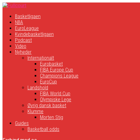
Basketligaen
NBA
EuroLeague
Kvindebasketligaen
Podcast
Video
Nyheder
Internationalt
Eurobasket
FIBA Europe Cup
Champions League
EuroCup
Landshold
FIBA World Cup
Olympiske Lege
Øvrig dansk basket
Klumme
Morten Stig
Guides
Basketball odds