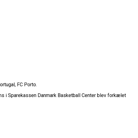
rope Cup
rtugal, FC Porto.
finale
fans i Sparekassen Danmark Basketball Center blev forkælet
or Fremtiden”
n
vartfinale
kation