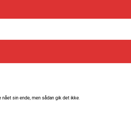
os Rabbits
e nået sin ende, men sådan gik det ikke.
oint Guard På Plads
træner