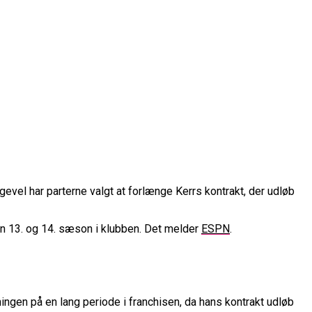
rope Cup
gevel har parterne valgt at forlænge Kerrs kontrakt, der udløb
finale
in 13. og 14. sæson i klubben. Det melder
ESPN
.
or Fremtiden”
n
vartfinale
kation
ningen på en lang periode i franchisen, da hans kontrakt udløb