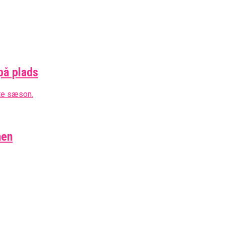
på plads
aen