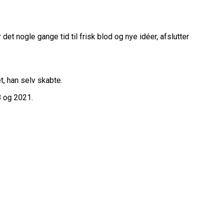
belt Overtidsdrama
nge OL Nogensinde”
ropas Største Scene
Billet
det nogle gange tid til frisk blod og nye idéer, afslutter
es Mål Er At Vinde Turneringen”
Klub
Til Sommer
t, han selv skabte.
ue
8 og 2021.
League