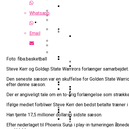
Optakt Til Bakken Bears – MHP 
Highlights: Finland – Danmark
Whatsapp
Uhørt Højt Niveau: Noah Nø
Guides
Falcon Dominerer Årets Hold I K
Podcast: Bakken Bears Jagter P
Basketball odds
Eurobasket
Gustav Knudsen Efter Sejr Mod G
Email
NBA-Scouts Holder Øje: No
Wembanyamas EM-Deltag
Landshold
Landshold: Danmark Bankede Ko
Iffe Lundberg: “Det Er En Kæmp
FIBA Europe Cup
Foto: fiba.basketball
College Er Slut: Frida Form
Steve Kerr og Golden State Warrirors forlænger samarbejdet.
Interview Med Allan Foss: T
Succesfuld Operation:
Gustav Knudsen Og Spir
Den seneste sæson var en skuffelse for Golden State Warriors o
FIBA World Cup
Video: August Møller Og Unicaja
efter denne sæson.
Champions League
Bakken Bears-Stjerne Skifte
Der er angiveligt tale om en to-årig forlængelse som strækk
Emilie Hesseldal Stopper P
Dansk Landstræner Efte
Interview Med Allan Fo
Bakkens Supertalent No
Øvrig dansk basket
Ifølge mediet forbliver Steve Kerr den bedst betalte træner i 
16-Årige Noah Nørgaar
Olympiske Lege
Han tjente 17,5 millioner dollars i sidste sæson.
EuroCup
Bakken Bears Sender Stjern
Torsdag Jagter Noah Nørgaa
Ungdomspokalfinalerne: Her
FIBA Giver Danmark Den
Efter nederlaget til Phoenix Suns i play-in-turneringen åbned
VM 2023 All-Second Te