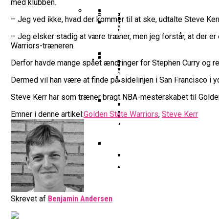
Vildt Comeback Og Tre
med klubben.
Morten Stig Jensen Om
Dansk Tenerife-Talent
Klumme
EuroLeague Udvider Til
– Jeg ved ikke, hvad der kommer til at ske, udtalte Steve Ker
Morten Stig
Wembanyamas EM-Deltagelse
Ekstra Bladet Har Købt Rett
Her Er Den Georgiske 
– Jeg elsker stadig at være træner, men jeg forstår, at der er 
VM’s All Star-Hold Offe
Bakken Bears Skuffer I
Warriors-træneren.
To Tidligere Basketlig
Noah Nørgaard Og Tener
Mere Europæisk Topbask
Derfor havde mange spået ændringer for Stephen Curry og res
Danmarks Kvindelandshold 
BørneBasketFonden Sender 
Dermed vil han være at finde på sidelinjen i San Francisco i 
Tyskland Er Verdensme
Bakken Bears Åbner FI
Breaking: Team USA Sa
Dansk Tenerife-Stortal
Steve Kerr har som træner bragt NBA-mesterskabet til Golden 
ALBA Berlin Siger Farv
Emner i denne artikel:
Golden State Warriors
,
Steve Kerr
Fra Drøm Til Virkelighed: V
Canada Vinder VM-Bron
Basketball-OL 2024: Se
Bakken Bears Skuffede
Danske Tobias Jensen F
Medlemstal I Dansk Basket 
Medie: Lebron James V
Danske Tobias Jensen 
Skrevet af
Benjamin Andersen