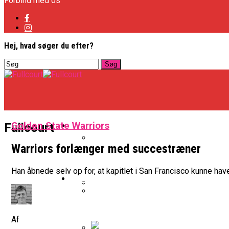
Forbind med os
Hej, hvad søger du efter?
Basketligaen
Golden State Warriors
Fullcourt
Warriors forlænger med succestræner
Officielt: Vejen Gafler Dansker H
Han åbnede selv op for, at kapitlet i San Francisco kunne hav
NBA
BK Vejen Opruster: Amerikansk P
Warriors Forlænger Med Succes
Af