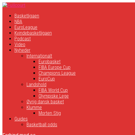
Basketligaen
NBA
EuroLeague
Kvindebasketligaen
Podcast
Video
Nyheder
Internationalt
Eurobasket
FIBA Europe Cup
Champions League
EuroCup
Landshold
FIBA World Cup
Olympiske Lege
Øvrig dansk basket
Klumme
Morten Stig
Guides
Basketball odds