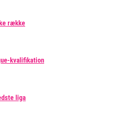
ske række
ue-kvalifikation
edste liga