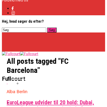
Forbind med os
Hej, hvad søger du efter?
All posts tagged "FC
Barcelona"
Basketligaen
Fullcourt
Alba Berlin
Officielt: Vejen Gafler Dansker Hos Rabbits
EuroLeague udvider til 20 hold: Dubai,
NBA