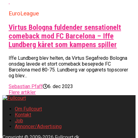
EuroLeague
Virtus Bologna fuldender sensationelt
comeback mod FC Barcelona – Iffe
Lundberg kåret som kampens spiller
Iffe Lundberg blev helten, da Virtus Segafredo Bologna
onsdag lavede et stort comeback besejrede FC
Barcelona med 80-75. Lundberg var opgørets topscorer
og blev...
Sebastian Pfaff
6. dec 2023
Flere artikler
Om Fullcourt
Kontakt
Job
Annoncer/Advertising
Copyright © 2009-2026 Fullcourt.dk