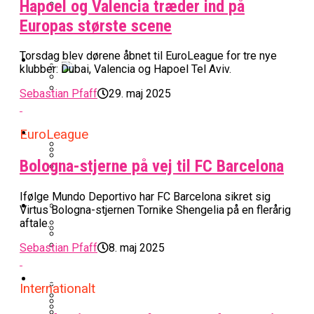
Hapoel og Valencia træder ind på
BK Vejen Opruster: Amerikansk Point
Europas største scene
Warriors Forlænger Med Succestræner
Guard På Plads
Torsdag blev dørene åbnet til EuroLeague for tre nye
EuroLeague
klubber: Dubai, Valencia og Hapoel Tel Aviv.
Miami Heat Smider Skandaleramt Spiller
Sebastian Pfaff
29. maj 2025
Danskerne Imponerede Torsdag Aften I
På Porten
Nu Står Det Klart: Den Dag Starter
EuroLeague
Kvindebasketligaen
Basketligaen
EuroLeague
Bologna-stjerne på vej til FC Barcelona
Stjerne Akut Opereret: Misser Nøglekampe
College Er Slut: Frida Formann Fortsætter
Anders Sommer Scorer Kæmpe Trænerjob
Værløse-Komet Skifter Til Den Bedste
Karrieren I Schweiz
Ifølge Mundo Deportivo har FC Barcelona sikret sig
I EuroLeague
Podcast
Virtus Bologna-stjernen Tornike Shengelia på en flerårig
Spanske Række
aftale.
All-Star Guard Nærmer Sig Comeback
Sebastian Pfaff
8. maj 2025
Efter Uhyggelig Skade
Podcast: “Med Lars Og Torben Som
Efter ‘The Double’: Kvindebasketligaens
Sølv Til Tobias Jensen: Bayern Er Tysk
Trænere, Gav Man Sig 100 Procent”
Officielt: Bakken Skal Spille Champions
MVP Rykker Til Sverige
Video
Mester Efter To Missede Ulm-Matchbolde
Internationalt
League-Kvalifikation