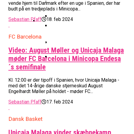
Basketball Klub Rykker Op I
Basketball Champions League
Vanvittigt Overtidsdrama Mod
vende hjem til Danmark efter en uge i Spanien, der har
Imponerede Stort I Debut I Youth
Basketligaen
Bakken Bears Åbner FIBA Europe
USA
budt på en tredjeplads i Minicopa...
Champions League
Cup Med Smalt Nederlag
Basketball-OL 2024: Se
Sebastian Pfaff
18. feb 2024
Grupperne Og Sæt Krydser I Din
Danske Tobias Jensen Fik
Kalender
Medlemstal I Dansk Basket Boomer:
Spilletid I Testkamp Mod
FC Barcelona
Bakken Bears Skuffede Og
Fremgang For 12. År I Træk
Portland Trail Blazers
Misser Champions League-
Video: August Møller og Unicaja Malaga
Gruppespil
Medie: Lebron James Vil Stå I
møder FC Barcelona i Minicopa Endesa
Spidsen For USA Ved OL 2024
´s semifinale
Danske Tobias Jensen Skal Møde
Portland Trail Blazers I NBA-
Kl. 12:00 er der tipoff i Spanien, hvor Unicaja Malaga -
Kamp
med det 14-årige danske stjerneskud August
Engelhardt Møller på holdet - møder FC...
Sebastian Pfaff
17. feb 2024
Dansk Basket
Unicaja Malaga vinder skæbnekamp