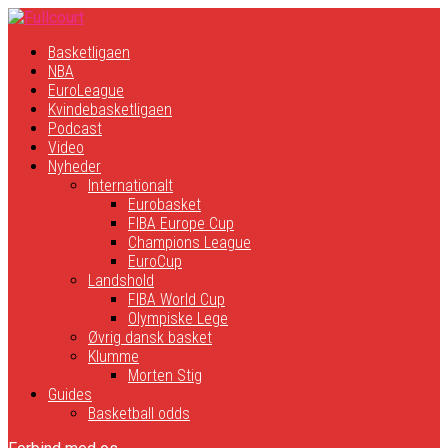
Basketligaen
NBA
EuroLeague
Kvindebasketligaen
Podcast
Video
Nyheder
Internationalt
Eurobasket
FIBA Europe Cup
Champions League
EuroCup
Landshold
FIBA World Cup
Olympiske Lege
Øvrig dansk basket
Klumme
Morten Stig
Guides
Basketball odds