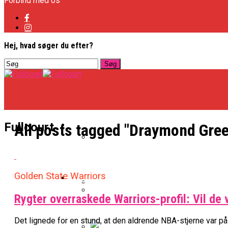
Forbind med os
Hej, hvad søger du efter?
Basketligaen
Fullcourt
All posts tagged "Draymond Gree
Officielt: Vejen Gafler Dansker H
Golden State Warriors
NBA
Rygter overraskede Warriors-profil: Vil de
BK Vejen Opruster: Amerikansk P
Warriors Forlænger Med Succes
Det lignede for en stund, at den aldrende NBA-stjerne var på ve