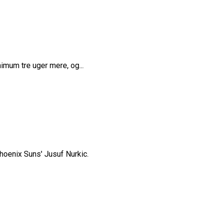
mum tre uger mere, og...
rope Cup
finale
hoenix Suns' Jusuf Nurkic.
or Fremtiden”
n
vartfinale
kation