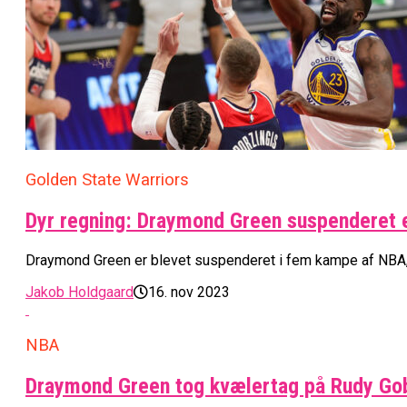
Golden State Warriors
Dyr regning: Draymond Green suspenderet 
Draymond Green er blevet suspenderet i fem kampe af NBA,
Jakob Holdgaard
16. nov 2023
NBA
Draymond Green tog kvælertag på Rudy Go