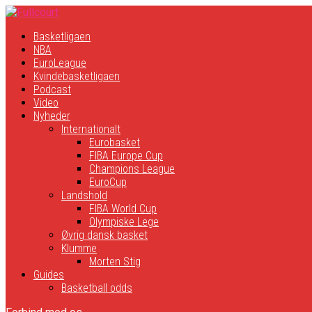
Basketligaen
NBA
EuroLeague
Kvindebasketligaen
Podcast
Video
Nyheder
Internationalt
Eurobasket
FIBA Europe Cup
Champions League
EuroCup
Landshold
FIBA World Cup
Olympiske Lege
Øvrig dansk basket
Klumme
Morten Stig
Guides
Basketball odds