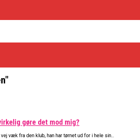
n"
os Rabbits
 virkelig gøre det mod mig?
oint Guard På Plads
træner
j væk fra den klub, han har tørnet ud for i hele sin...