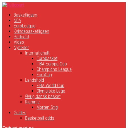
Basketligaen
NBA
EuroLeague
Kvindebasketligaen
Podcast
Video
Nyheder
Internationalt
Eurobasket
FIBA Europe Cup
Champions League
EuroCup
Landshold
FIBA World Cup
Olympiske Lege
Øvrig dansk basket
Klumme
Morten Stig
Guides
Basketball odds