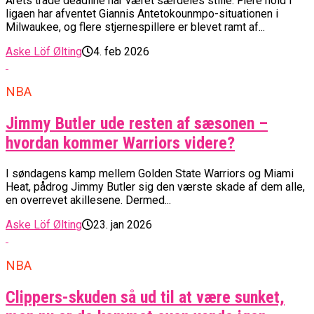
Årets trade deadline har været særdeles stille. Flere hold i
ligaen har afventet Giannis Antetokounmpo-situationen i
Milwaukee, og flere stjernespillere er blevet ramt af...
Aske Löf Ølting
4. feb 2026
NBA
Jimmy Butler ude resten af sæsonen –
hvordan kommer Warriors videre?
I søndagens kamp mellem Golden State Warriors og Miami
Heat, pådrog Jimmy Butler sig den værste skade af dem alle,
en overrevet akillesene. Dermed...
Aske Löf Ølting
23. jan 2026
NBA
Clippers-skuden så ud til at være sunket,