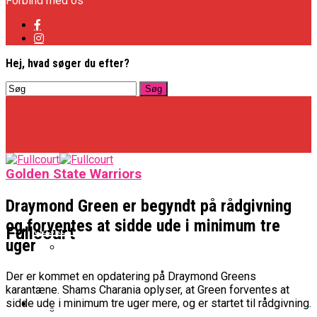
Forbind med os
Hej, hvad søger du efter?
Golden State Warriors
Draymond Green er begyndt på rådgivning
og forventes at sidde ude i minimum tre
Basketligaen
Fullcourt
uger
Officielt: Vejen Gafler Dansker Hos Rabbits
Der er kommet en opdatering på Draymond Greens
karantæne. Shams Charania oplyser, at Green forventes at
NBA
sidde ude i minimum tre uger mere, og er startet til rådgivning.