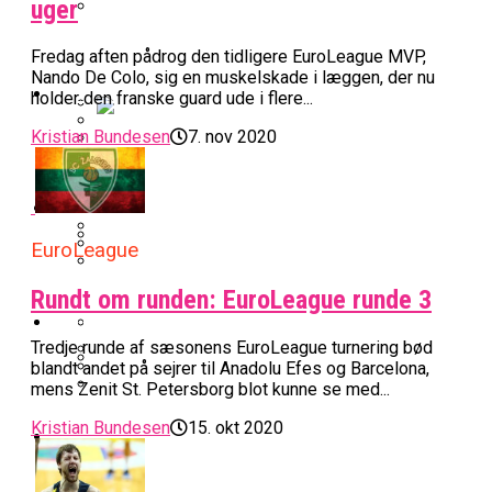
uger
BK Vejen Opruster: Amerikansk Point
Warriors Forlænger Med Succestræner
Fredag aften pådrog den tidligere EuroLeague MVP,
Guard På Plads
Nando De Colo, sig en muskelskade i læggen, der nu
EuroLeague
holder den franske guard ude i flere...
Kristian Bundesen
7. nov 2020
Miami Heat Smider Skandaleramt Spiller
Danskerne Imponerede Torsdag Aften I
På Porten
Nu Står Det Klart: Den Dag Starter
EuroLeague
Kvindebasketligaen
Basketligaen
EuroLeague
Stjerne Akut Opereret: Misser Nøglekampe
College Er Slut: Frida Formann Fortsætter
Anders Sommer Scorer Kæmpe Trænerjob
Rundt om runden: EuroLeague runde 3
Værløse-Komet Skifter Til Den Bedste
Karrieren I Schweiz
I EuroLeague
Podcast
Spanske Række
Tredje runde af sæsonens EuroLeague turnering bød
All-Star Guard Nærmer Sig Comeback
blandt andet på sejrer til Anadolu Efes og Barcelona,
mens Zenit St. Petersborg blot kunne se med...
Efter Uhyggelig Skade
Podcast: “Med Lars Og Torben Som
Efter ‘The Double’: Kvindebasketligaens
Sølv Til Tobias Jensen: Bayern Er Tysk
Trænere, Gav Man Sig 100 Procent”
Kristian Bundesen
15. okt 2020
Officielt: Bakken Skal Spille Champions
MVP Rykker Til Sverige
Video
Mester Efter To Missede Ulm-Matchbolde
League-Kvalifikation