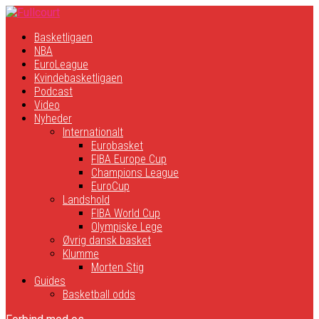
Basketligaen
NBA
EuroLeague
Kvindebasketligaen
Podcast
Video
Nyheder
Internationalt
Eurobasket
FIBA Europe Cup
Champions League
EuroCup
Landshold
FIBA World Cup
Olympiske Lege
Øvrig dansk basket
Klumme
Morten Stig
Guides
Basketball odds