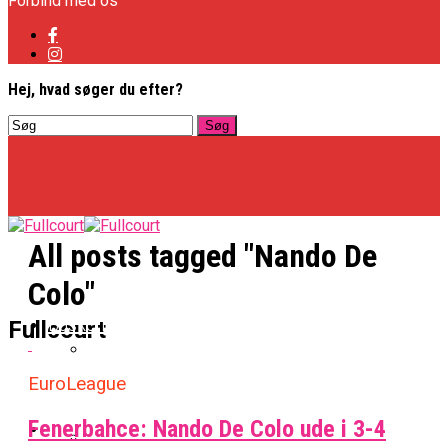
Forbind med os
Hej, hvad søger du efter?
All posts tagged "Nando De
Colo"
Basketligaen
Fullcourt
EuroLeague
Officielt: Vejen Gafler Dansker Hos Rabbits
Fenerbahce: Nando De Colo ude i 3-4
NBA