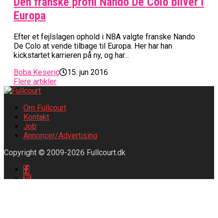
Den franske profil Nando De Colo bliver i
Europa
Efter et fejlslagen ophold i NBA valgte franske Nando
De Colo at vende tilbage til Europa. Her har han
kickstartet karrieren på ny, og har...
Boba Keseric
15. jun 2016
Flere artikler
Om Fullcourt
Kontakt
Job
Annoncer/Advertising
Copyright © 2009-2026 Fullcourt.dk