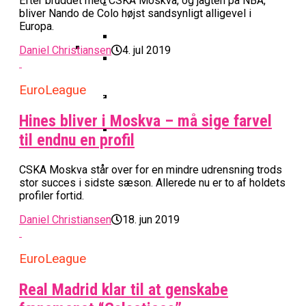
Basketball Klub Rykker Op I
Efter bruddet med CSKA Moskva, og jagten på NBA,
Basketball Champions League
Vanvittigt Overtidsdrama Mod
Imponerede Stort I Debut I Youth
bliver Nando de Colo højst sandsynligt alligevel i
Basketligaen
Bakken Bears Åbner FIBA Europe
USA
Champions League
Europa.
Cup Med Smalt Nederlag
Basketball-OL 2024: Se
Grupperne Og Sæt Krydser I Din
Daniel Christiansen
4. jul 2019
Danske Tobias Jensen Fik
Kalender
Medlemstal I Dansk Basket Boomer:
Spilletid I Testkamp Mod
Bakken Bears Skuffede Og
EuroLeague
Fremgang For 12. År I Træk
Portland Trail Blazers
Misser Champions League-
Hines bliver i Moskva – må sige farvel
Gruppespil
Medie: Lebron James Vil Stå I
til endnu en profil
Spidsen For USA Ved OL 2024
Danske Tobias Jensen Skal Møde
CSKA Moskva står over for en mindre udrensning trods
Portland Trail Blazers I NBA-
stor succes i sidste sæson. Allerede nu er to af holdets
Kamp
profiler fortid.
Daniel Christiansen
18. jun 2019
EuroLeague
Real Madrid klar til at genskabe