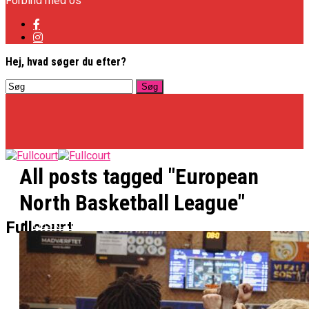
Forbind med os
Hej, hvad søger du efter?
All posts tagged "European
North Basketball League"
Basketligaen
Fullcourt
Officielt: Vejen Gafler Dansker Hos Rabbits
NBA