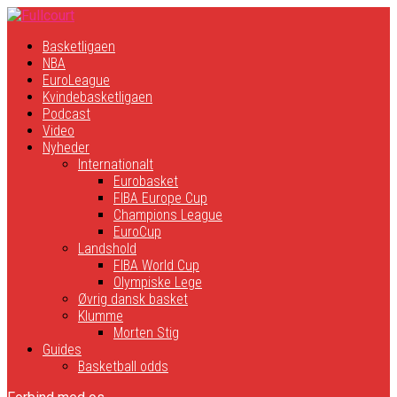
Basketligaen
NBA
EuroLeague
Kvindebasketligaen
Podcast
Video
Nyheder
Internationalt
Eurobasket
FIBA Europe Cup
Champions League
EuroCup
Landshold
FIBA World Cup
Olympiske Lege
Øvrig dansk basket
Klumme
Morten Stig
Guides
Basketball odds