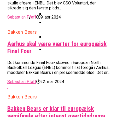
Basketball Klub Rykker Op I
Basketball Champions League
Vanvittigt Overtidsdrama Mod
skulle afgøre i ENBL. Det blev CSO Voluntari, der
Imponerede Stort I Debut I Youth
Basketligaen
Bakken Bears Åbner FIBA Europe
USA
sikrede sig den første plads...
Champions League
Cup Med Smalt Nederlag
Basketball-OL 2024: Se
Sebastian Pfaff
9. apr 2024
Grupperne Og Sæt Krydser I Din
Danske Tobias Jensen Fik
Kalender
Medlemstal I Dansk Basket Boomer:
Spilletid I Testkamp Mod
Bakken Bears
Bakken Bears Skuffede Og
Fremgang For 12. År I Træk
Portland Trail Blazers
Misser Champions League-
Aarhus skal være værter for europæisk
Gruppespil
Medie: Lebron James Vil Stå I
Final Four
Spidsen For USA Ved OL 2024
Danske Tobias Jensen Skal Møde
Det kommende Final Four-stævne i European North
Portland Trail Blazers I NBA-
Basketball League (ENBL) kommer til at foregå i Aarhus,
Kamp
meddeler Bakken Bears i en pressemeddelelse. Det er...
Sebastian Pfaff
22. mar 2024
Bakken Bears
Bakken Bears er klar til europæisk
semifinale efter intenst overtidsdrama