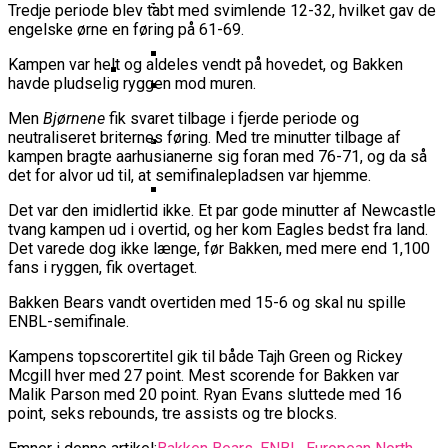
Basketball Klub Rykker Op I
Basketball Champions League
Vanvittigt Overtidsdrama Mod
Tredje periode blev tabt med svimlende 12-32, hvilket gav de
Imponerede Stort I Debut I Youth
Basketligaen
Bakken Bears Åbner FIBA Europe
engelske ørne en føring på 61-69.
USA
Champions League
Cup Med Smalt Nederlag
Basketball-OL 2024: Se
Kampen var helt og aldeles vendt på hovedet, og Bakken
Grupperne Og Sæt Krydser I Din
havde pludselig ryggen mod muren.
Danske Tobias Jensen Fik
Kalender
Medlemstal I Dansk Basket Boomer:
Spilletid I Testkamp Mod
Men
Bjørnene
fik svaret tilbage i fjerde periode og
Bakken Bears Skuffede Og
Fremgang For 12. År I Træk
neutraliseret briternes føring. Med tre minutter tilbage af
Portland Trail Blazers
Misser Champions League-
kampen bragte aarhusianerne sig foran med 76-71, og da så
Gruppespil
det for alvor ud til, at semifinalepladsen var hjemme.
Medie: Lebron James Vil Stå I
Spidsen For USA Ved OL 2024
Det var den imidlertid ikke. Et par gode minutter af Newcastle
tvang kampen ud i overtid, og her kom Eagles bedst fra land.
Danske Tobias Jensen Skal Møde
Det varede dog ikke længe, før Bakken, med mere end 1,100
Portland Trail Blazers I NBA-
fans i ryggen, fik overtaget.
Kamp
Bakken Bears vandt overtiden med 15-6 og skal nu spille
ENBL-semifinale.
Kampens topscorertitel gik til både Tajh Green og Rickey
Mcgill hver med 27 point. Mest scorende for Bakken var
Malik Parson med 20 point. Ryan Evans sluttede med 16
point, seks rebounds, tre assists og tre blocks.