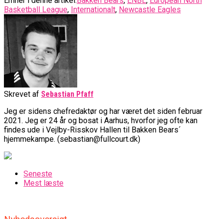
Emner i denne artikel:
Bakken Bears
,
ENBL
,
European North
Basketball League
,
Internationalt
,
Newcastle Eagles
Skrevet af
Sebastian Pfaff
Jeg er sidens chefredaktør og har været det siden februar
2021. Jeg er 24 år og bosat i Aarhus, hvorfor jeg ofte kan
findes ude i Vejlby-Risskov Hallen til Bakken Bears´
hjemmekampe. (sebastian@fullcourt.dk)
Seneste
Mest læste