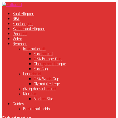
Basketligaen
NBA
EuroLeague
Kvindebasketligaen
Podcast
Video
Nyheder
Internationalt
Eurobasket
FIBA Europe Cup
Champions League
EuroCup
Landshold
FIBA World Cup
Olympiske Lege
Øvrig dansk basket
Klumme
Morten Stig
Guides
Basketball odds