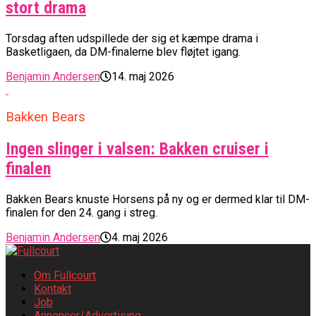
stort drama
Torsdag aften udspillede der sig et kæmpe drama i
Basketligaen, da DM-finalerne blev fløjtet igang.
Benjamin Andersen
14. maj 2026
Bakken Bears
Ingen slinger i valsen: Bakken cruiser i
finalen
Bakken Bears knuste Horsens på ny og er dermed klar til DM-
finalen for den 24. gang i streg.
Benjamin Andersen
4. maj 2026
Om Fullcourt
Kontakt
Job
Annoncer/Advertising