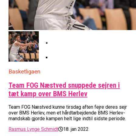
Basketball Klub Rykker Op I
Basketball Champions League
Vanvittigt Overtidsdrama Mod
Imponerede Stort I Debut I Youth
Basketligaen
Bakken Bears Åbner FIBA Europe
USA
Champions League
Cup Med Smalt Nederlag
Basketball-OL 2024: Se
Grupperne Og Sæt Krydser I Din
Danske Tobias Jensen Fik
Kalender
Medlemstal I Dansk Basket Boomer:
Spilletid I Testkamp Mod
Bakken Bears Skuffede Og
Fremgang For 12. År I Træk
Portland Trail Blazers
Misser Champions League-
Gruppespil
Medie: Lebron James Vil Stå I
Spidsen For USA Ved OL 2024
Danske Tobias Jensen Skal Møde
Basketligaen
Portland Trail Blazers I NBA-
Team FOG Næstved snuppede sejren i
Kamp
tæt kamp over BMS Herlev
Team FOG Næstved kunne tirsdag aften fejre deres sejr
over BMS Herlev, men et hårdtarbejdende BMS Herlev-
mandskab gjorde kampen helt lige indtil sidste periode.
Rasmus Lynge Schmidt
18. jan 2022