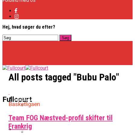
Forbind med os
Hej, hvad søger du efter?
All posts tagged "Bubu Palo"
Basketligaen
Fullcourt
Basketligaen
Team FOG Næstved-profil skifter til
Officielt: Vejen Gafler Dansker Hos Rabbits
Frankrig
NBA