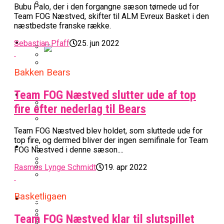
Bubu Palo, der i den forgangne sæson tørnede ud for
BK Vejen Opruster: Amerikansk Point
Team FOG Næstved, skifter til ALM Evreux Basket i den
Warriors Forlænger Med Succestræner
næstbedste franske række.
Guard På Plads
EuroLeague
Sebastian Pfaff
25. jun 2022
Miami Heat Smider Skandaleramt Spiller
Bakken Bears
Danskerne Imponerede Torsdag Aften I
På Porten
Nu Står Det Klart: Den Dag Starter
EuroLeague
Kvindebasketligaen
Team FOG Næstved slutter ude af top
Basketligaen
fire efter nederlag til Bears
Stjerne Akut Opereret: Misser Nøglekampe
College Er Slut: Frida Formann Fortsætter
Team FOG Næstved blev holdet, som sluttede ude for
Anders Sommer Scorer Kæmpe Trænerjob
Værløse-Komet Skifter Til Den Bedste
Karrieren I Schweiz
top fire, og dermed bliver der ingen semifinale for Team
I EuroLeague
Podcast
FOG Næstved i denne sæson....
Spanske Række
All-Star Guard Nærmer Sig Comeback
Rasmus Lynge Schmidt
19. apr 2022
Efter Uhyggelig Skade
Podcast: “Med Lars Og Torben Som
Efter ‘The Double’: Kvindebasketligaens
Sølv Til Tobias Jensen: Bayern Er Tysk
Trænere, Gav Man Sig 100 Procent”
Officielt: Bakken Skal Spille Champions
MVP Rykker Til Sverige
Basketligaen
Video
Mester Efter To Missede Ulm-Matchbolde
League-Kvalifikation
Team FOG Næstved klar til slutspillet