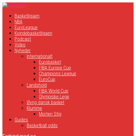
Basketligaen
NBA
EuroLeague
Kvindebasketligaen
Podcast
Video
Nyheder
Internationalt
Eurobasket
FIBA Europe Cup
Champions League
EuroCup
Landshold
FIBA World Cup
Olympiske Lege
Øvrig dansk basket
Klumme
Morten Stig
Guides
Basketball odds