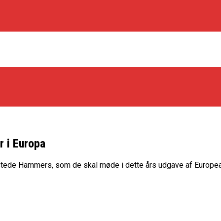
r i Europa
os Rabbits
stede Hammers, som de skal møde i dette års udgave af Europea
oint Guard På Plads
træner