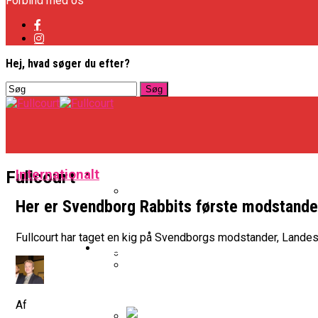
Forbind med os
Hej, hvad søger du efter?
Basketligaen
Internationalt
Fullcourt
Her er Svendborg Rabbits første modstande
Officielt: Vejen Gafler Dansker H
Fullcourt har taget en kig på Svendborgs modstander, Lande
NBA
BK Vejen Opruster: Amerikansk P
Warriors Forlænger Med Succes
Af