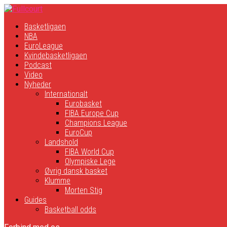
Basketligaen
NBA
EuroLeague
Kvindebasketligaen
Podcast
Video
Nyheder
Internationalt
Eurobasket
FIBA Europe Cup
Champions League
EuroCup
Landshold
FIBA World Cup
Olympiske Lege
Øvrig dansk basket
Klumme
Morten Stig
Guides
Basketball odds