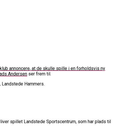
lub annoncere, at de skulle spille i en forholdsvis ny
ads Andersen
ser frem til.
rope Cup
finale
re, Landstede Hammers.
or Fremtiden”
n
vartfinale
ver spillet Landstede Sportscentrum, som har plads til
kation