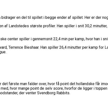
rager en del til spillet i begge ender af spillet. Her er der nog
af Landstedes største profiler. Han spiller i snit 30,2 minutter,
ke center spiller i gennemsnit 22,4 min per kamp, hvor han i sni
ard, Terrence Bieshaar. Han spiller 26,4 minutter per kamp for L
gue.
r det første man falder over, hvor få point det hollandske får i
d, hvor mange point de selv score, hvorfor de ligger i toppen a
modstander, der venter Svendborg Rabbits.