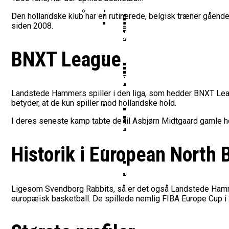
Vildt Comeback Og Tre
Morten Stig Jensen Om
Dansk Tenerife-Talent
Klumme
EuroLeague Udvider Til
Den hollandske klub har en rutinerede, belgisk træner gåen
Morten Stig
siden 2008.
Wembanyamas EM-Deltagelse
Ekstra Bladet Har Købt Rett
Her Er Den Georgiske 
VM’s All Star-Hold Offe
Bakken Bears Skuffer I
To Tidligere Basketlig
Noah Nørgaard Og Tener
BNXT League
Mere Europæisk Topbask
Danmarks Kvindelandshold 
BørneBasketFonden Sender 
Tyskland Er Verdensme
Bakken Bears Åbner FI
Breaking: Team USA Sa
Landstede Hammers spiller i den liga, som hedder BNXT League
Dansk Tenerife-Stortal
betyder, at de kun spiller mod hollandske hold.
ALBA Berlin Siger Farv
I deres seneste kamp tabte de til Asbjørn Midtgaard gamle h
Fra Drøm Til Virkelighed: V
Canada Vinder VM-Bron
Basketball-OL 2024: Se
Bakken Bears Skuffede
Historik i European North 
Danske Tobias Jensen F
Medlemstal I Dansk Basket 
Medie: Lebron James V
Ligesom Svendborg Rabbits, så er det også Landstede Hammer
Danske Tobias Jensen 
europæisk basketball. De spillede nemlig FIBA Europe Cup