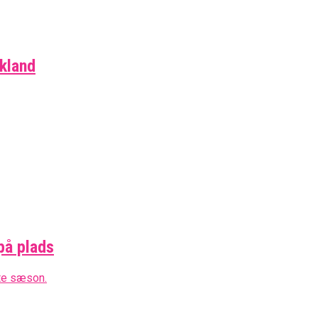
skland
på plads