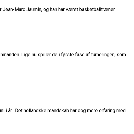
belt Overtidsdrama
nge OL Nogensinde”
ropas Største Scene
er Jean-Marc Jaumin, og han har været basketballtræner
Billet
es Mål Er At Vinde Turneringen”
Klub
Til Sommer
inanden. Lige nu spiller de i første fase af turneringen, som
ue
League
ni i år. Det hollandske mandskab har dog mere erfaring med