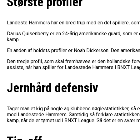
Største profiler
Landeste Hammers har en bred trup med en del spillere, som bid
Darius Quisenberry er en 24-årig amerikanske guard, som er en 
kamp.
En anden af holdets profiler er Noah Dickerson. Den amerikans
Den tredje profil, som skal fremhæves er den hollandske forw
assists, når han spiller for Landestede Hammers i BNXT Lea
Jernhård defensiv
Tager man et kig på nogle ag klubbens nøglestatistikker, så e
mod Landestede Hammers. Samtidig så forklare statistikken me
kamp, når de er tørnet ud i BNXT League. Så det er en svær 