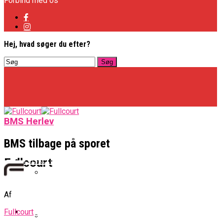
Forbind med os
Hej, hvad søger du efter?
BMS Herlev
BMS tilbage på sporet
Basketligaen
Fullcourt
Officielt: Vejen Gafler Dansker Hos Rabbits
Af
NBA
Fullcourt