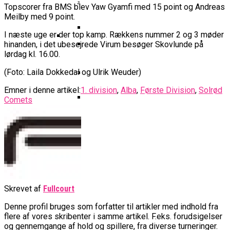
Basketball Klub Rykker Op I
Basketball Champions League
Vanvittigt Overtidsdrama Mod
Topscorer fra BMS blev Yaw Gyamfi med 15 point og Andreas
Imponerede Stort I Debut I Youth
Basketligaen
Bakken Bears Åbner FIBA Europe
USA
Meilby med 9 point.
Champions League
Cup Med Smalt Nederlag
Basketball-OL 2024: Se
I næste uge er der top kamp. Rækkens nummer 2 og 3 møder
Grupperne Og Sæt Krydser I Din
hinanden, i det ubesejrede Virum besøger Skovlunde på
Danske Tobias Jensen Fik
Kalender
lørdag kl. 16.00.
Medlemstal I Dansk Basket Boomer:
Spilletid I Testkamp Mod
Bakken Bears Skuffede Og
Fremgang For 12. År I Træk
(Foto: Laila Dokkedal og Ulrik Weuder)
Portland Trail Blazers
Misser Champions League-
Gruppespil
Emner i denne artikel:
1. division
,
Alba
,
Første Division
,
Solrød
Medie: Lebron James Vil Stå I
Comets
Spidsen For USA Ved OL 2024
Danske Tobias Jensen Skal Møde
Portland Trail Blazers I NBA-
Kamp
Skrevet af
Fullcourt
Denne profil bruges som forfatter til artikler med indhold fra
flere af vores skribenter i samme artikel. F.eks. forudsigelser
og gennemgange af hold og spillere, fra diverse turneringer.