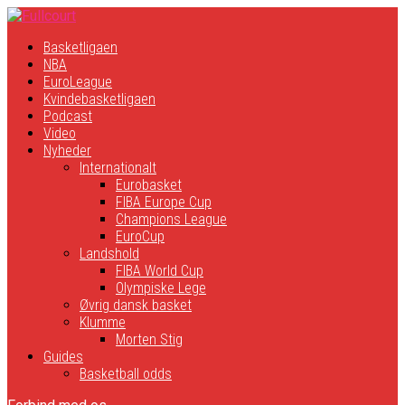
Basketligaen
NBA
EuroLeague
Kvindebasketligaen
Podcast
Video
Nyheder
Internationalt
Eurobasket
FIBA Europe Cup
Champions League
EuroCup
Landshold
FIBA World Cup
Olympiske Lege
Øvrig dansk basket
Klumme
Morten Stig
Guides
Basketball odds