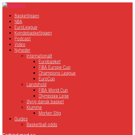
Basketligaen
NBA
EuroLeague
Kvindebasketligaen
Podcast
Video
Nyheder
Internationalt
Eurobasket
FIBA Europe Cup
Champions League
EuroCup
Landshold
FIBA World Cup
Olympiske Lege
Øvrig dansk basket
Klumme
Morten Stig
Guides
Basketball odds