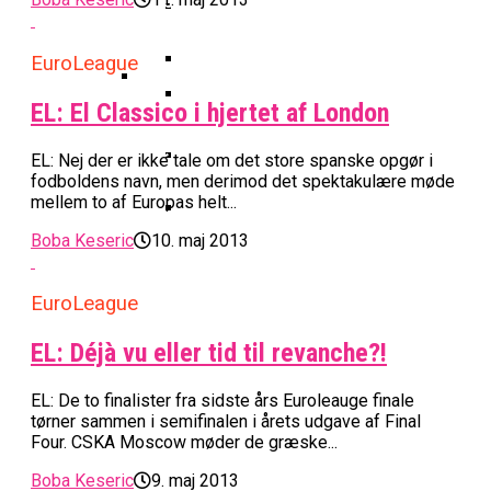
Basketball Klub Rykker Op I
Basketball Champions League
Vanvittigt Overtidsdrama Mod
Imponerede Stort I Debut I Youth
Basketligaen
Bakken Bears Åbner FIBA Europe
USA
Champions League
Cup Med Smalt Nederlag
Basketball-OL 2024: Se
EuroLeague
Grupperne Og Sæt Krydser I Din
Danske Tobias Jensen Fik
Kalender
EL: El Classico i hjertet af London
Medlemstal I Dansk Basket Boomer:
Spilletid I Testkamp Mod
Bakken Bears Skuffede Og
Fremgang For 12. År I Træk
Portland Trail Blazers
EL: Nej der er ikke tale om det store spanske opgør i
Misser Champions League-
fodboldens navn, men derimod det spektakulære møde
Gruppespil
Medie: Lebron James Vil Stå I
mellem to af Europas helt...
Spidsen For USA Ved OL 2024
Boba Keseric
10. maj 2013
Danske Tobias Jensen Skal Møde
Portland Trail Blazers I NBA-
EuroLeague
Kamp
EL: Déjà vu eller tid til revanche?!
EL: De to finalister fra sidste års Euroleauge finale
tørner sammen i semifinalen i årets udgave af Final
Four. CSKA Moscow møder de græske...
Boba Keseric
9. maj 2013