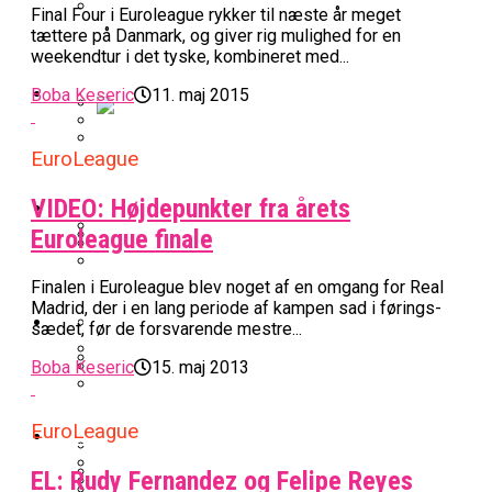
Final Four i Euroleague rykker til næste år meget
BK Vejen Opruster: Amerikansk Point
tættere på Danmark, og giver rig mulighed for en
Warriors Forlænger Med Succestræner
weekendtur i det tyske, kombineret med...
Guard På Plads
EuroLeague
Boba Keseric
11. maj 2015
Miami Heat Smider Skandaleramt Spiller
EuroLeague
Danskerne Imponerede Torsdag Aften I
På Porten
Nu Står Det Klart: Den Dag Starter
EuroLeague
Kvindebasketligaen
VIDEO: Højdepunkter fra årets
Basketligaen
Euroleague finale
Stjerne Akut Opereret: Misser Nøglekampe
College Er Slut: Frida Formann Fortsætter
Finalen i Euroleague blev noget af en omgang for Real
Anders Sommer Scorer Kæmpe Trænerjob
Værløse-Komet Skifter Til Den Bedste
Karrieren I Schweiz
Madrid, der i en lang periode af kampen sad i førings-
I EuroLeague
Podcast
sædet, før de forsvarende mestre...
Spanske Række
All-Star Guard Nærmer Sig Comeback
Boba Keseric
15. maj 2013
Efter Uhyggelig Skade
Podcast: “Med Lars Og Torben Som
Efter ‘The Double’: Kvindebasketligaens
Sølv Til Tobias Jensen: Bayern Er Tysk
Trænere, Gav Man Sig 100 Procent”
Officielt: Bakken Skal Spille Champions
MVP Rykker Til Sverige
EuroLeague
Video
Mester Efter To Missede Ulm-Matchbolde
League-Kvalifikation
EL: Rudy Fernandez og Felipe Reyes