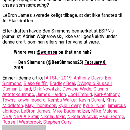
anses som
tampering?
LeBron James svarede køligt tilbage, at det ikke fandtes til
Tyskland Er Verdensmester For
All Star-draften.
Første Gang
Efter draften havde Ben Simmons bemærket at ESPN’s
journalist, Adrian Wojnarowski, ikke var ligeså aktiv under
denne draft, som han ellers har for vane at være:
Canada Vinder VM-Bronze Efter
Where was
@wojespn
on that one huh?
Vanvittigt Overtidsdrama Mod
— Ben Simmons (@BenSimmons25)
February 8,
USA
2019
Emner i denne artikel:
All Star 2019
,
Anthony Davis
,
Ben
Simmons
,
Blake Griffin
,
Bradley Beal
,
D'Angelo Russell
,
Damian Lillard
,
Dirk Nowitzki
,
Dwyane Wade
,
Giannis
Antetokounmpo
,
James Harden
,
Joel Embiid
,
Karl-Anthony
Towns
,
kawhi leonard
,
Kemba Walker
,
Kevin Durant
,
Khris
Middleton
,
Klay Thompson
,
Kyle Lowry
,
Kyrie Irving
,
lamarcus
aldridge
,
LeBron James
,
Mike Budenholzer
,
Mike Malone
,
NBA
,
NBA All-Star
,
Nikola Jokic
,
Nikola Vucevic
,
Paul George
,
Russell Westbrook
,
Stephen Curry