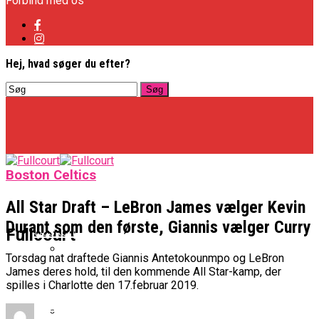
Forbind med os
Hej, hvad søger du efter?
Boston Celtics
All Star Draft – LeBron James vælger Kevin
Durant som den første, Giannis vælger Curry
Basketligaen
Fullcourt
Torsdag nat draftede Giannis Antetokounmpo og LeBron
James deres hold, til den kommende All Star-kamp, der
Officielt: Vejen Gafler Dansker Hos Rabbits
spilles i Charlotte den 17.februar 2019.
NBA