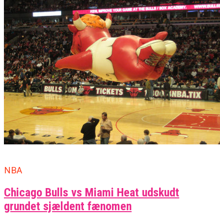
NBA
Chicago Bulls vs Miami Heat udskudt
grundet sjældent fænomen