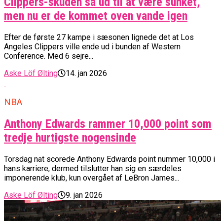
Clippers-skuden så ud til at være sunket,
men nu er de kommet oven vande igen
Efter de første 27 kampe i sæsonen lignede det at Los
Angeles Clippers ville ende ud i bunden af Western
Conference. Med 6 sejre...
Aske Löf Ølting
14. jan 2026
NBA
Anthony Edwards rammer 10,000 point som
tredje hurtigste nogensinde
Torsdag nat scorede Anthony Edwards point nummer 10,000 i
hans karriere, dermed tilslutter han sig en særdeles
imponerende klub, kun overgået af LeBron James...
Aske Löf Ølting
9. jan 2026