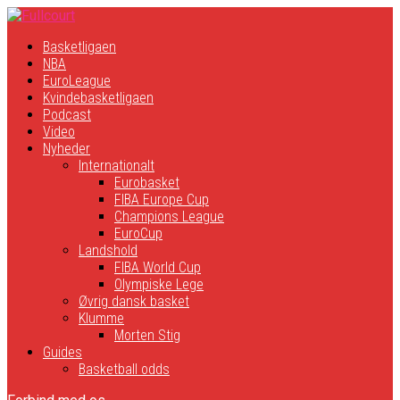
Basketligaen
NBA
EuroLeague
Kvindebasketligaen
Podcast
Video
Nyheder
Internationalt
Eurobasket
FIBA Europe Cup
Champions League
EuroCup
Landshold
FIBA World Cup
Olympiske Lege
Øvrig dansk basket
Klumme
Morten Stig
Guides
Basketball odds