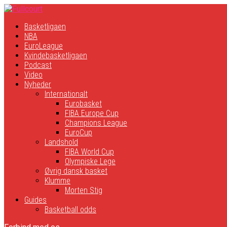
Basketligaen
NBA
EuroLeague
Kvindebasketligaen
Podcast
Video
Nyheder
Internationalt
Eurobasket
FIBA Europe Cup
Champions League
EuroCup
Landshold
FIBA World Cup
Olympiske Lege
Øvrig dansk basket
Klumme
Morten Stig
Guides
Basketball odds