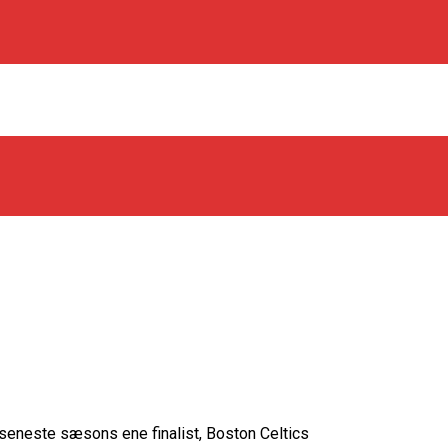
os Rabbits
oint Guard På Plads
træner
n seneste sæsons ene finalist, Boston Celtics