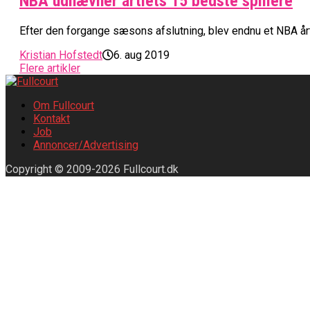
NBA udnævner årtiets 15 bedste spillere
Efter den forgange sæsons afslutning, blev endnu et NBA årti o
Kristian Hofstedt
6. aug 2019
Flere artikler
Om Fullcourt
Kontakt
Job
Annoncer/Advertising
Copyright © 2009-2026 Fullcourt.dk