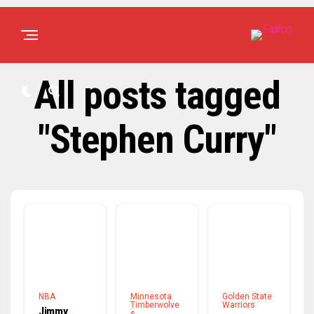
All posts tagged
"Stephen Curry"
NBA
Minnesota
Golden State
Timberwolve
Warriors
Jimmy
s