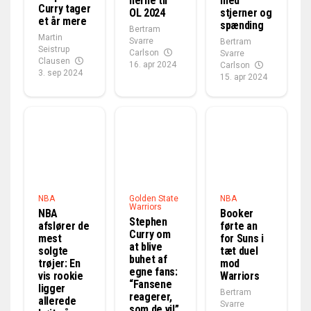
nerne til
med
Curry tager
OL 2024
stjerner og
et år mere
spænding
Bertram
Martin
Svarre
Bertram
Seistrup
Carlson
Svarre
Clausen
16. apr 2024
Carlson
3. sep 2024
15. apr 2024
NBA
Golden State
NBA
Warriors
NBA
Booker
Stephen
afslører de
førte an
Curry om
mest
for Suns i
at blive
solgte
tæt duel
buhet af
trøjer: En
mod
egne fans:
vis rookie
Warriors
“Fansene
ligger
Bertram
reagerer,
allerede
Svarre
som de vil”