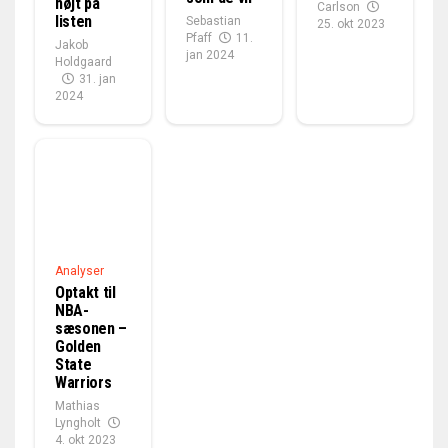
højt på
Carlson
listen
Sebastian
25. okt 2023
Pfaff
11.
Jakob
jan 2024
Holdgaard
31. jan
2024
Analyser
Optakt til
NBA-
sæsonen –
Golden
State
Warriors
Mathias
Lyngholt
4. okt 2023