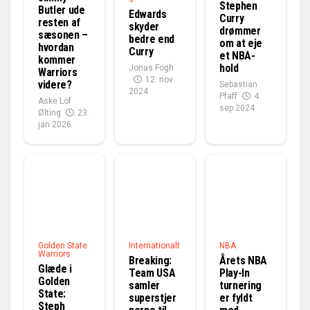
Stephen
Butler ude
Edwards
Curry
resten af
skyder
drømmer
sæsonen –
bedre end
om at eje
hvordan
Curry
et NBA-
kommer
hold
Jonas Fogh
Warriors
12. nov
videre?
Sebastian
2024
Pfaff
4.
Aske Löf
sep 2024
Ølting
23.
jan 2026
Golden State
Internationalt
NBA
Warriors
Breaking:
Årets NBA
Glæde i
Team USA
Play-In
Golden
samler
turnering
State:
superstjer
er fyldt
Steph