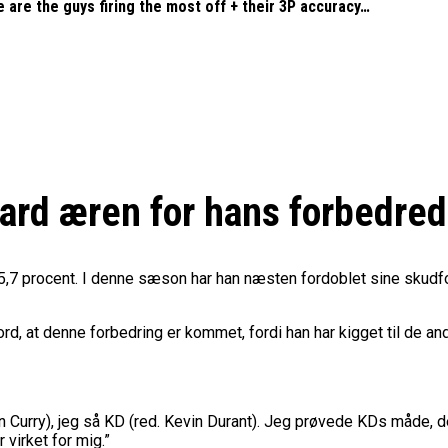
 are the guys firing the most off + their 3P accuracy…
lard æren for hans forbedre
,7 procent. I denne sæson har han næsten fordoblet sine skudfo
rd, at denne forbedring er kommet, fordi han har kigget til de an
en Curry), jeg så KD (red. Kevin Durant). Jeg prøvede KDs måde, 
virket for mig.”