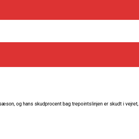
os Rabbits
sæson, og hans skudprocent bag trepointslinjen er skudt i vejre
oint Guard På Plads
træner