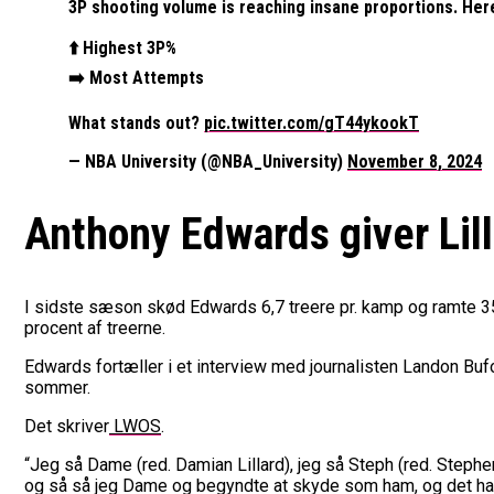
3P shooting volume is reaching insane proportions. Here
⬆️ Highest 3P%
➡️ Most Attempts
What stands out?
pic.twitter.com/gT44ykookT
— NBA University (@NBA_University)
November 8, 2024
Anthony Edwards giver Lil
I sidste sæson skød Edwards 6,7 treere pr. kamp og ramte 35
procent af treerne.
Edwards fortæller i et interview med journalisten Landon Bufo
sommer.
Det skriver
LWOS
.
“Jeg så Dame (red. Damian Lillard), jeg så Steph (red. Steph
og så så jeg Dame og begyndte at skyde som ham, og det har 