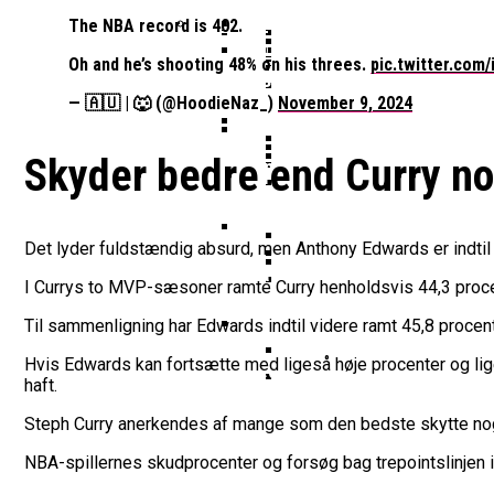
Vildt Comeback Og Tre
Morten Stig Jensen Om
Dansk Tenerife-Talent
Klumme
The NBA record is 402.
EuroLeague Udvider Til
Morten Stig
Oh and he’s shooting 48% on his threes.
pic.twitter.com/
Wembanyamas EM-Deltagelse
Ekstra Bladet Har Købt Rett
Her Er Den Georgiske 
VM’s All Star-Hold Offe
Bakken Bears Skuffer I
— 🇦🇺 | 🐺 (@HoodieNaz_)
November 9, 2024
To Tidligere Basketlig
Noah Nørgaard Og Tener
Mere Europæisk Topbask
Skyder bedre end Curry no
Danmarks Kvindelandshold 
BørneBasketFonden Sender 
Tyskland Er Verdensme
Bakken Bears Åbner FI
Breaking: Team USA Sa
Dansk Tenerife-Stortal
ALBA Berlin Siger Farv
Det lyder fuldstændig absurd, men Anthony Edwards er indtil
Fra Drøm Til Virkelighed: V
Canada Vinder VM-Bron
I Currys to MVP-sæsoner ramte Curry henholdsvis 44,3 procen
Basketball-OL 2024: Se
Bakken Bears Skuffede
Danske Tobias Jensen F
Til sammenligning har Edwards indtil videre ramt 45,8 procent
Hvis Edwards kan fortsætte med ligeså høje procenter og li
Medlemstal I Dansk Basket 
haft.
Medie: Lebron James V
Danske Tobias Jensen 
Steph Curry anerkendes af mange som den bedste skytte nogen
NBA-spillernes skudprocenter og forsøg bag trepointslinjen