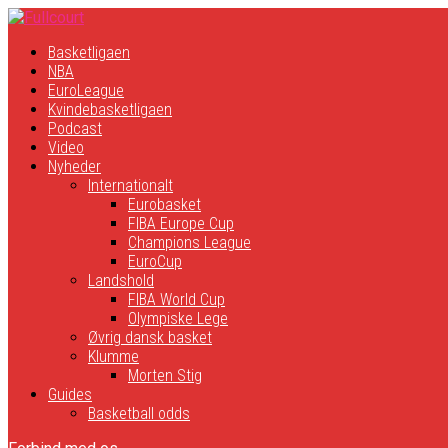
Basketligaen
NBA
EuroLeague
Kvindebasketligaen
Podcast
Video
Nyheder
Internationalt
Eurobasket
FIBA Europe Cup
Champions League
EuroCup
Landshold
FIBA World Cup
Olympiske Lege
Øvrig dansk basket
Klumme
Morten Stig
Guides
Basketball odds