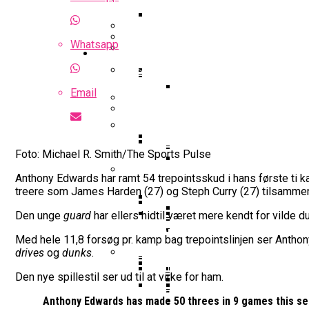
Optakt Til Bakken Bears – MHP 
Highlights: Finland – Danmark
Uhørt Højt Niveau: Noah Nø
Whatsapp
Guides
Falcon Dominerer Årets Hold I K
Podcast: Bakken Bears Jagter P
Basketball odds
Eurobasket
Gustav Knudsen Efter Sejr Mod G
Email
NBA-Scouts Holder Øje: No
Wembanyamas EM-Deltag
Landshold
Landshold: Danmark Bankede Ko
Iffe Lundberg: “Det Er En Kæmp
FIBA Europe Cup
Foto: Michael R. Smith/The Sports Pulse
College Er Slut: Frida Form
Interview Med Allan Foss: T
Succesfuld Operation:
Anthony Edwards har ramt 54 trepointsskud i hans første ti 
Gustav Knudsen Og Spir
treere som James Harden (27) og Steph Curry (27) tilsamme
FIBA World Cup
Video: August Møller Og Unicaja
Champions League
Den unge
guard
har ellers hidtil været mere kendt for vilde d
Bakken Bears-Stjerne Skifte
Emilie Hesseldal Stopper P
Dansk Landstræner Efte
Med hele 11,8 forsøg pr. kamp bag trepointslinjen ser Anthony
Interview Med Allan Fo
Bakkens Supertalent No
Øvrig dansk basket
drives
og
dunks
.
16-Årige Noah Nørgaar
Olympiske Lege
Den nye spillestil ser ud til at virke for ham.
EuroCup
Bakken Bears Sender Stjern
Torsdag Jagter Noah Nørgaa
Ungdomspokalfinalerne: Her
FIBA Giver Danmark Den
Anthony Edwards has made 50 threes in 9 games this sea
VM 2023 All-Second Te