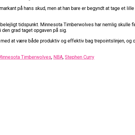
rkant på hans skud, men at han bare er begyndt at tage et lille sk
elejligt tidspunkt. Minnesota Timberwolves har nemlig skulle fi
i den grad taget opgaven på sig.
ed at være både produktiv og effektiv bag trepointslinjen, og o
Minnesota Timberwolves
,
NBA
,
Stephen Curry