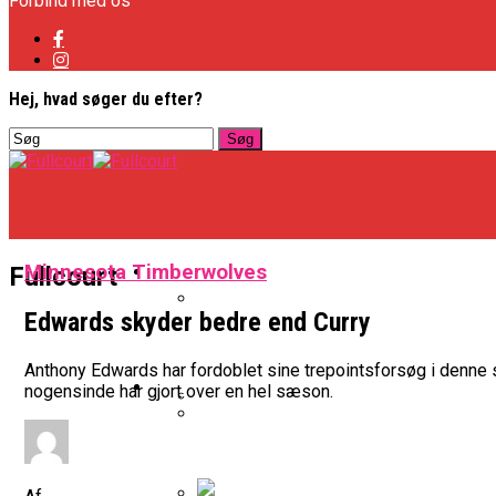
Forbind med os
Hej, hvad søger du efter?
Basketligaen
Minnesota Timberwolves
Fullcourt
Edwards skyder bedre end Curry
Officielt: Vejen Gafler Dansker H
Anthony Edwards har fordoblet sine trepointsforsøg i denne 
NBA
nogensinde har gjort over en hel sæson.
BK Vejen Opruster: Amerikansk P
Warriors Forlænger Med Succes