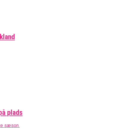
skland
på plads