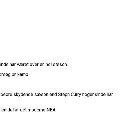
belt Overtidsdrama
nge OL Nogensinde”
ropas Største Scene
Billet
es Mål Er At Vinde Turneringen”
Klub
Til Sommer
ue
League
sinde har været over en hel sæson.
orsøg pr. kamp.
en bedre skydende sæson end Steph Curry nogensinde har
l en del af det moderne NBA.