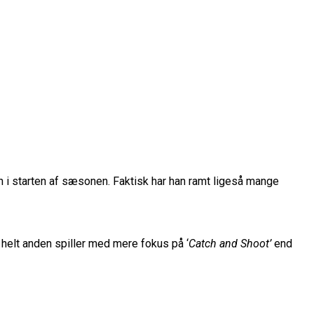
n i starten af sæsonen. Faktisk har han ramt ligeså mange
rope Cup
finale
or Fremtiden”
n helt anden spiller med mere fokus på ‘
Catch and Shoot’
end
n
vartfinale
kation