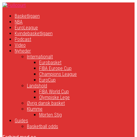
Basketligaen
NBA
EuroLeague
Kvindebasketligaen
Podcast
Video
Nyheder
Internationalt
Eurobasket
FIBA Europe Cup
Champions League
EuroCup
Landshold
FIBA World Cup
Olympiske Lege
Øvrig dansk basket
Klumme
Morten Stig
Guides
Basketball odds