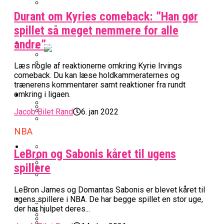
Durant om Kyries comeback: ”Han gør
BK Vejen Opruster: Amerikansk Point
Warriors Forlænger Med Succestræner
Guard På Plads
spillet så meget nemmere for alle
EuroLeague
andre”
Læs nogle af reaktionerne omkring Kyrie Irvings
Miami Heat Smider Skandaleramt Spiller
Danskerne Imponerede Torsdag Aften I
comeback. Du kan læse holdkammeraternes og
På Porten
Nu Står Det Klart: Den Dag Starter
trænerens kommentarer samt reaktioner fra rundt
EuroLeague
Kvindebasketligaen
omkring i ligaen.
Basketligaen
Jacob Bilet Rand
6. jan 2022
Stjerne Akut Opereret: Misser Nøglekampe
College Er Slut: Frida Formann Fortsætter
Anders Sommer Scorer Kæmpe Trænerjob
NBA
Værløse-Komet Skifter Til Den Bedste
Karrieren I Schweiz
I EuroLeague
Podcast
Spanske Række
LeBron og Sabonis kåret til ugens
spillere
All-Star Guard Nærmer Sig Comeback
Efter Uhyggelig Skade
Podcast: “Med Lars Og Torben Som
Efter ‘The Double’: Kvindebasketligaens
Sølv Til Tobias Jensen: Bayern Er Tysk
LeBron James og Domantas Sabonis er blevet kåret til
Trænere, Gav Man Sig 100 Procent”
Officielt: Bakken Skal Spille Champions
MVP Rykker Til Sverige
Video
Mester Efter To Missede Ulm-Matchbolde
ugens spillere i NBA. De har begge spillet en stor uge,
League-Kvalifikation
der har hjulpet deres...