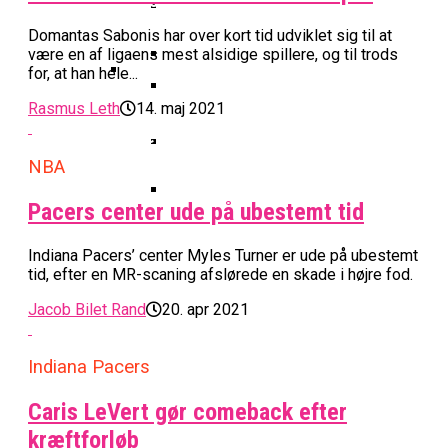
Basketball Klub Rykker Op I
Basketball Champions League
Vanvittigt Overtidsdrama Mod
Imponerede Stort I Debut I Youth
Basketligaen
Bakken Bears Åbner FIBA Europe
USA
Domantas Sabonis har over kort tid udviklet sig til at
Champions League
Cup Med Smalt Nederlag
Basketball-OL 2024: Se
være en af ligaens mest alsidige spillere, og til trods
Grupperne Og Sæt Krydser I Din
for, at han hele...
Danske Tobias Jensen Fik
Kalender
Rasmus Leth
14. maj 2021
Medlemstal I Dansk Basket Boomer:
Spilletid I Testkamp Mod
Bakken Bears Skuffede Og
Fremgang For 12. År I Træk
Portland Trail Blazers
Misser Champions League-
NBA
Gruppespil
Medie: Lebron James Vil Stå I
Spidsen For USA Ved OL 2024
Pacers center ude på ubestemt tid
Danske Tobias Jensen Skal Møde
Portland Trail Blazers I NBA-
Indiana Pacers’ center Myles Turner er ude på ubestemt
tid, efter en MR-scaning afslørede en skade i højre fod.
Kamp
Jacob Bilet Rand
20. apr 2021
Indiana Pacers
Caris LeVert gør comeback efter
kræftforløb