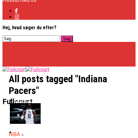
Forbind med os
Hej, hvad søger du efter?
All posts tagged "Indiana
Pacers"
Basketligaen
Fullcourt
Officielt: Vejen Gafler Dansker Hos Rabbits
NBA
NBA