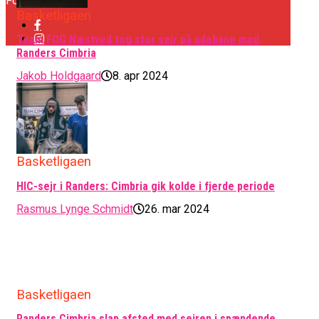
Forbind med os
Basketligaen
Team FOG Næstved tog stor sejr på udebane mod
Randers Cimbria
Jakob Holdgaard
8. apr 2024
Basketligaen
HIC-sejr i Randers: Cimbria gik kolde i fjerde periode
Rasmus Lynge Schmidt
26. mar 2024
Basketligaen
Randers Cimbria slap afsted med sejren i spændende