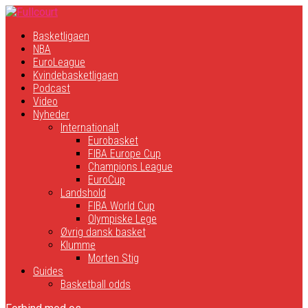
Basketligaen
NBA
EuroLeague
Kvindebasketligaen
Podcast
Video
Nyheder
Internationalt
Eurobasket
FIBA Europe Cup
Champions League
EuroCup
Landshold
FIBA World Cup
Olympiske Lege
Øvrig dansk basket
Klumme
Morten Stig
Guides
Basketball odds