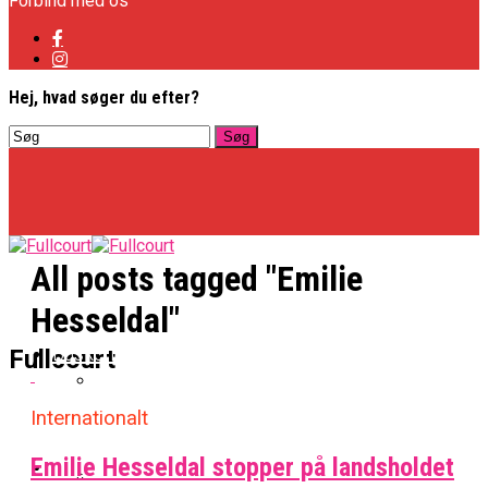
Forbind med os
Hej, hvad søger du efter?
All posts tagged "Emilie
Hesseldal"
Basketligaen
Fullcourt
Internationalt
Officielt: Vejen Gafler Dansker Hos Rabbits
Emilie Hesseldal stopper på landsholdet
NBA