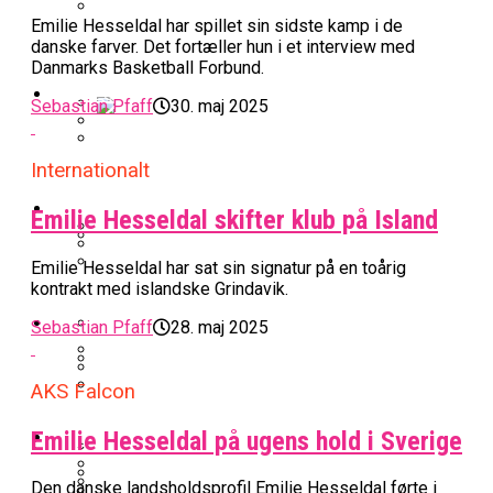
Emilie Hesseldal har spillet sin sidste kamp i de
BK Vejen Opruster: Amerikansk Point
danske farver. Det fortæller hun i et interview med
Warriors Forlænger Med Succestræner
Guard På Plads
Danmarks Basketball Forbund.
EuroLeague
Sebastian Pfaff
30. maj 2025
Miami Heat Smider Skandaleramt Spiller
Danskerne Imponerede Torsdag Aften I
Internationalt
På Porten
Nu Står Det Klart: Den Dag Starter
EuroLeague
Kvindebasketligaen
Basketligaen
Emilie Hesseldal skifter klub på Island
Emilie Hesseldal har sat sin signatur på en toårig
Stjerne Akut Opereret: Misser Nøglekampe
College Er Slut: Frida Formann Fortsætter
Anders Sommer Scorer Kæmpe Trænerjob
kontrakt med islandske Grindavik.
Værløse-Komet Skifter Til Den Bedste
Karrieren I Schweiz
I EuroLeague
Podcast
Sebastian Pfaff
28. maj 2025
Spanske Række
All-Star Guard Nærmer Sig Comeback
AKS Falcon
Efter Uhyggelig Skade
Podcast: “Med Lars Og Torben Som
Efter ‘The Double’: Kvindebasketligaens
Sølv Til Tobias Jensen: Bayern Er Tysk
Trænere, Gav Man Sig 100 Procent”
Officielt: Bakken Skal Spille Champions
MVP Rykker Til Sverige
Video
Emilie Hesseldal på ugens hold i Sverige
Mester Efter To Missede Ulm-Matchbolde
League-Kvalifikation
Den danske landsholdsprofil Emilie Hesseldal førte i