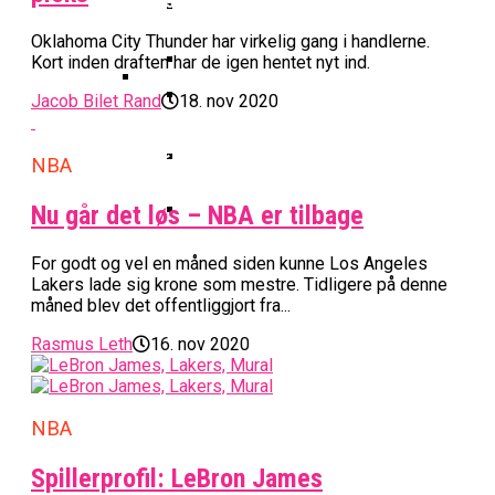
Basketball Klub Rykker Op I
Basketball Champions League
Vanvittigt Overtidsdrama Mod
Imponerede Stort I Debut I Youth
Basketligaen
Bakken Bears Åbner FIBA Europe
USA
Champions League
Oklahoma City Thunder har virkelig gang i handlerne.
Cup Med Smalt Nederlag
Basketball-OL 2024: Se
Kort inden draften har de igen hentet nyt ind.
Grupperne Og Sæt Krydser I Din
Jacob Bilet Rand
18. nov 2020
Danske Tobias Jensen Fik
Kalender
Medlemstal I Dansk Basket Boomer:
Spilletid I Testkamp Mod
Bakken Bears Skuffede Og
Fremgang For 12. År I Træk
Portland Trail Blazers
NBA
Misser Champions League-
Gruppespil
Medie: Lebron James Vil Stå I
Nu går det løs – NBA er tilbage
Spidsen For USA Ved OL 2024
Danske Tobias Jensen Skal Møde
For godt og vel en måned siden kunne Los Angeles
Portland Trail Blazers I NBA-
Lakers lade sig krone som mestre. Tidligere på denne
måned blev det offentliggjort fra...
Kamp
Rasmus Leth
16. nov 2020
NBA
Spillerprofil: LeBron James