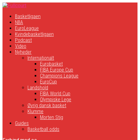
Basketligaen
NBA
EuroLeague
Kvindebasketligaen
Podcast
Video
Nyheder
Internationalt
Eurobasket
FIBA Europe Cup
Champions League
EuroCup
Landshold
FIBA World Cup
Olympiske Lege
Øvrig dansk basket
Klumme
Morten Stig
Guides
Basketball odds