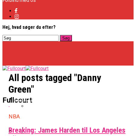
Forbind med os
Hej, hvad søger du efter?
All posts tagged "Danny
Green"
Basketligaen
Fullcourt
NBA
Officielt: Vejen Gafler Dansker Hos Rabbits
Breaking: James Harden til Los Angeles
NBA