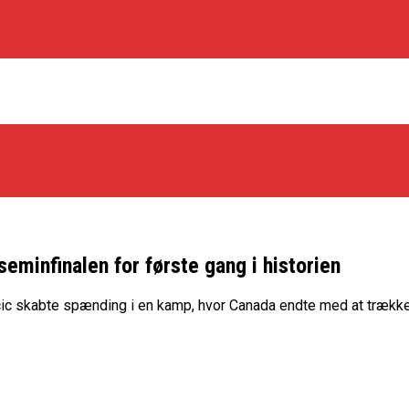
seminfinalen for første gang i historien
os Rabbits
c skabte spænding i en kamp, hvor Canada endte med at trække
oint Guard På Plads
træner