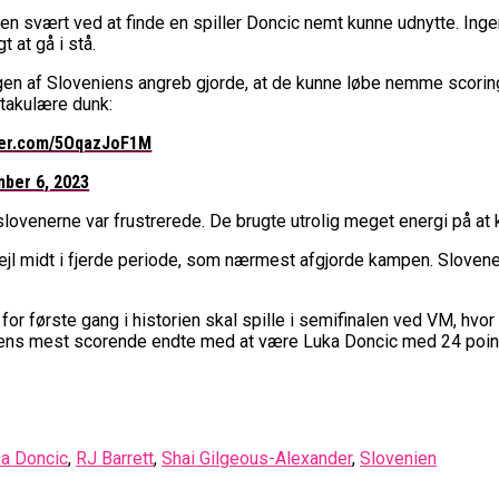
n svært ved at finde en spiller Doncic nemt kunne udnytte. Ing
 at gå i stå.
 af Sloveniens angreb gjorde, at de kunne løbe nemme scoringer i
ktakulære dunk:
tter.com/5OqazJoF1M
ber 6, 2023
 slovenerne var frustrerede. De brugte utrolig meget energi på at
 fejl midt i fjerde periode, som nærmest afgjorde kampen. Slovene
or første gang i historien skal spille i semifinalen ved VM, hv
ns mest scorende endte med at være Luka Doncic med 24 poin
a Doncic
,
RJ Barrett
,
Shai Gilgeous-Alexander
,
Slovenien