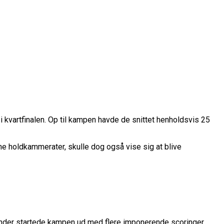
i kvartfinalen. Op til kampen havde de snittet henholdsvis 25
rope Cup
finale
ne holdkammerater, skulle dog også vise sig at blive
or Fremtiden”
n
vartfinale
kation
exander startede kampen ud med flere imponerende scoringer