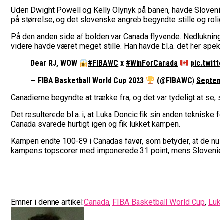
Uden Dwight Powell og Kelly Olynyk på banen, havde Slovenie
på størrelse, og det slovenske angreb begyndte stille og roligt
På den anden side af bolden var Canada flyvende. Nedlukningen
videre havde været meget stille. Han havde bl.a. det her spe
Dear RJ, WOW
#FIBAWC
x
#WinForCanada
pic.twi
— FIBA Basketball World Cup 2023
(@FIBAWC)
Septem
Canadierne begyndte at trække fra, og det var tydeligt at se,
Det resulterede bl.a. i, at Luka Doncic fik sin anden tekniske
Canada svarede hurtigt igen og fik lukket kampen.
Kampen endte 100-89 i Canadas favør, som betyder, at de nu f
kampens topscorer med imponerede 31 point, mens Slovenie
Emner i denne artikel:
Canada
,
FIBA Basketball World Cup
,
Luk