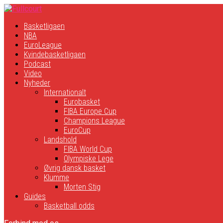
Basketligaen
NBA
EuroLeague
Kvindebasketligaen
Podcast
Video
Nyheder
Internationalt
Eurobasket
FIBA Europe Cup
Champions League
EuroCup
Landshold
FIBA World Cup
Olympiske Lege
Øvrig dansk basket
Klumme
Morten Stig
Guides
Basketball odds