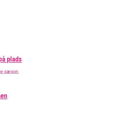
på plads
aen