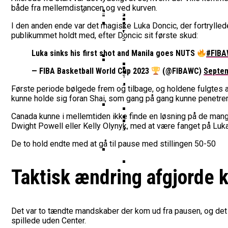
Vildt Comeback Og Tre
Morten Stig Jensen Om
Dansk Tenerife-Talent
både fra mellemdistancen og ved kurven.
Klumme
EuroLeague Udvider Til
Morten Stig
I den anden ende var det magiske Luka Doncic, der fortrylle
Wembanyamas EM-Deltagelse
publikummet holdt med, efter Doncic sit første skud:
Ekstra Bladet Har Købt Rett
Her Er Den Georgiske 
VM’s All Star-Hold Offe
Bakken Bears Skuffer I
To Tidligere Basketlig
Noah Nørgaard Og Tener
Luka sinks his first shot and Manila goes NUTS
#FIB
Mere Europæisk Topbask
— FIBA Basketball World Cup 2023
(@FIBAWC)
Septem
Danmarks Kvindelandshold 
BørneBasketFonden Sender 
Tyskland Er Verdensme
Bakken Bears Åbner FI
Første periode bølgede frem og tilbage, og holdene fulgtes a
Breaking: Team USA Sa
Dansk Tenerife-Stortal
kunne holde sig foran Shai, som gang på gang kunne penetrer
ALBA Berlin Siger Farv
Canada kunne i mellemtiden ikke finde en løsning på de ma
Fra Drøm Til Virkelighed: V
Dwight Powell eller Kelly Olynyk, med at være fanget på Luk
Canada Vinder VM-Bron
Basketball-OL 2024: Se
Bakken Bears Skuffede
De to hold endte med at gå til pause med stillingen 50-50
Danske Tobias Jensen F
Medlemstal I Dansk Basket 
Taktisk ændring afgjorde
Medie: Lebron James V
Danske Tobias Jensen 
Det var to tændte mandskaber der kom ud fra pausen, og det va
spillede uden Center.