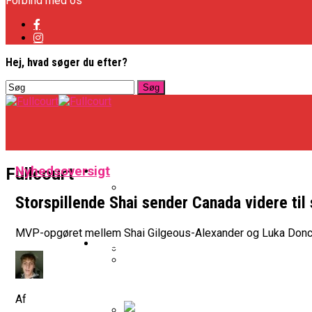
Forbind med os
Hej, hvad søger du efter?
Basketligaen
Nyhedsoversigt
Fullcourt
Storspillende Shai sender Canada videre til 
Officielt: Vejen Gafler Dansker H
MVP-opgøret mellem Shai Gilgeous-Alexander og Luka Donci
NBA
BK Vejen Opruster: Amerikansk P
Warriors Forlænger Med Succes
Af