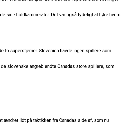
belt Overtidsdrama
nge OL Nogensinde”
ropas Største Scene
nde sine holdkammerater. Det var også tydeligt at høre hvem
Billet
es Mål Er At Vinde Turneringen”
Klub
Til Sommer
de to superstjerner. Slovenien havde ingen spillere som
ue
League
f de slovenske angreb endte Canadas store spillere, som
et ændret lidt på taktikken fra Canadas side af, som nu