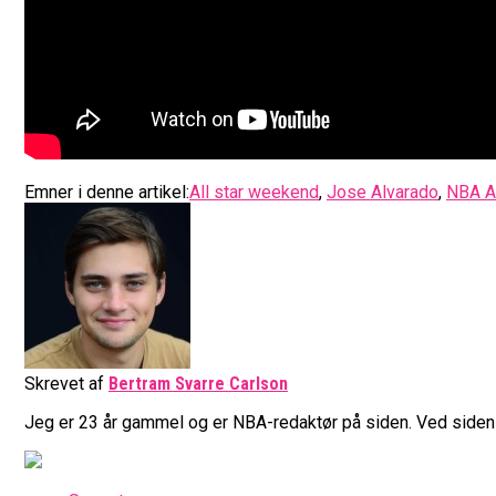
Emner i denne artikel:
All star weekend
,
Jose Alvarado
,
NBA Al
Skrevet af
Bertram Svarre Carlson
Jeg er 23 år gammel og er NBA-redaktør på siden. Ved siden a