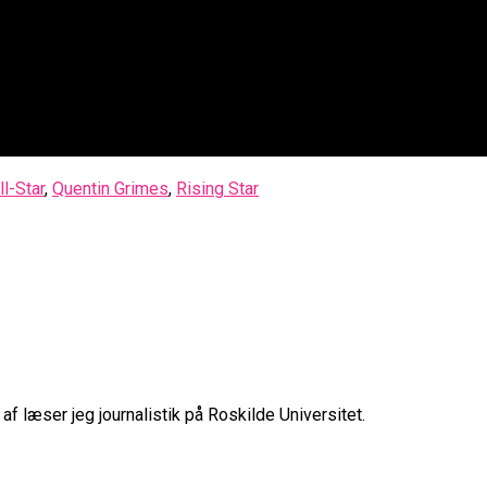
l-Star
,
Quentin Grimes
,
Rising Star
f læser jeg journalistik på Roskilde Universitet.