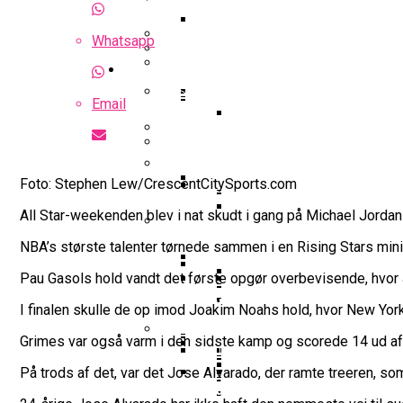
Optakt Til Bakken Bears – MHP 
Highlights: Finland – Danmark
Whatsapp
Uhørt Højt Niveau: Noah Nø
Guides
Falcon Dominerer Årets Hold I K
Podcast: Bakken Bears Jagter P
Basketball odds
Eurobasket
Gustav Knudsen Efter Sejr Mod G
Email
NBA-Scouts Holder Øje: No
Wembanyamas EM-Deltag
Landshold
Landshold: Danmark Bankede Ko
Iffe Lundberg: “Det Er En Kæmp
FIBA Europe Cup
Foto: Stephen Lew/CrescentCitySports.com
College Er Slut: Frida Form
All Star-weekenden blev i nat skudt i gang på Michael Jorda
Interview Med Allan Foss: T
Succesfuld Operation:
Gustav Knudsen Og Spir
NBA’s største talenter tørnede sammen i en Rising Stars mini-t
FIBA World Cup
Video: August Møller Og Unicaja
Champions League
Pau Gasols hold vandt det første opgør overbevisende, hvor
Bakken Bears-Stjerne Skifte
Emilie Hesseldal Stopper P
Dansk Landstræner Efte
I finalen skulle de op imod Joakim Noahs hold, hvor New Yor
Interview Med Allan Fo
Bakkens Supertalent No
Øvrig dansk basket
16-Årige Noah Nørgaar
Grimes var også varm i den sidste kamp og scorede 14 ud af 
Olympiske Lege
EuroCup
Bakken Bears Sender Stjern
På trods af det, var det Jose Alvarado, der ramte treeren, s
Torsdag Jagter Noah Nørgaa
Ungdomspokalfinalerne: Her
FIBA Giver Danmark Den
VM 2023 All-Second Te