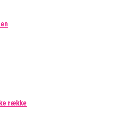
aen
ske række