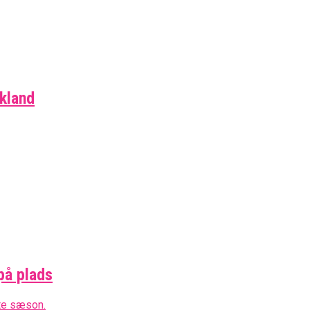
skland
på plads