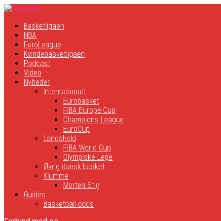
Basketligaen
NBA
EuroLeague
Kvindebasketligaen
Podcast
Video
Nyheder
Internationalt
Eurobasket
FIBA Europe Cup
Champions League
EuroCup
Landshold
FIBA World Cup
Olympiske Lege
Øvrig dansk basket
Klumme
Morten Stig
Guides
Basketball odds