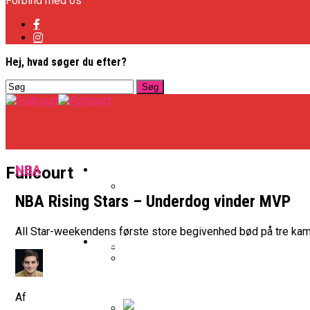
Forbind med os
Hej, hvad søger du efter?
Basketligaen
NBA
Fullcourt
NBA Rising Stars – Underdog vinder MVP
Officielt: Vejen Gafler Dansker H
All Star-weekendens første store begivenhed bød på tre ka
NBA
BK Vejen Opruster: Amerikansk P
Warriors Forlænger Med Succes
Af