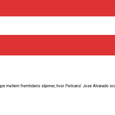
os Rabbits
mpe mellem fremtidens stjerner, hvor Pelicans’ Jose Alvarado 
oint Guard På Plads
træner