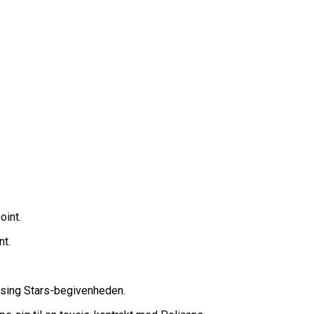
rope Cup
finale
oint.
or Fremtiden”
nt.
n
Rising Stars-begivenheden.
vartfinale
kation