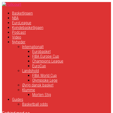
Basketligaen
NBA
EuroLeague
Kvindebasketligaen
Podcast
Video
Nyheder
Internationalt
Eurobasket
FIBA Europe Cup
Champions League
EuroCup
Landshold
FIBA World Cup
Olympiske Lege
Øvrig dansk basket
Klumme
Morten Stig
Guides
Basketball odds