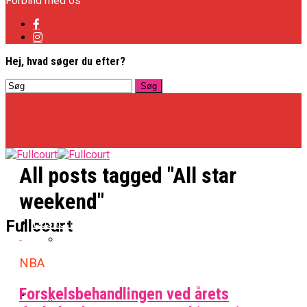
Forbind med os
Hej, hvad søger du efter?
All posts tagged "All star
weekend"
Basketligaen
Fullcourt
NBA
Officielt: Vejen Gafler Dansker Hos Rabbits
Forskelsbehandlingen ved årets
NBA