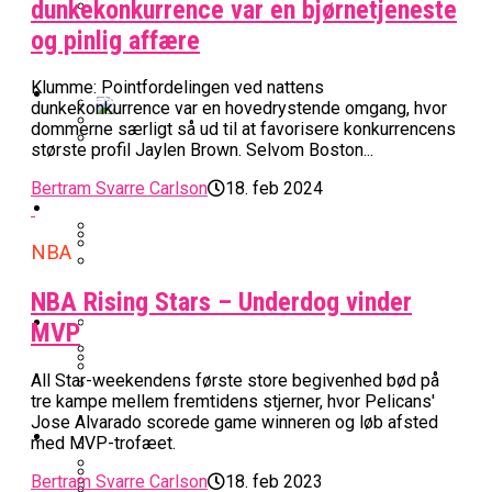
dunkekonkurrence var en bjørnetjeneste
BK Vejen Opruster: Amerikansk Point
og pinlig affære
Warriors Forlænger Med Succestræner
Guard På Plads
Klumme: Pointfordelingen ved nattens
EuroLeague
dunkekonkurrence var en hovedrystende omgang, hvor
dommerne særligt så ud til at favorisere konkurrencens
Miami Heat Smider Skandaleramt Spiller
største profil Jaylen Brown. Selvom Boston...
Danskerne Imponerede Torsdag Aften I
På Porten
Nu Står Det Klart: Den Dag Starter
Bertram Svarre Carlson
18. feb 2024
EuroLeague
Kvindebasketligaen
Basketligaen
NBA
Stjerne Akut Opereret: Misser Nøglekampe
College Er Slut: Frida Formann Fortsætter
Anders Sommer Scorer Kæmpe Trænerjob
NBA Rising Stars – Underdog vinder
Værløse-Komet Skifter Til Den Bedste
Karrieren I Schweiz
I EuroLeague
Podcast
MVP
Spanske Række
All-Star Guard Nærmer Sig Comeback
All Star-weekendens første store begivenhed bød på
Efter Uhyggelig Skade
Podcast: “Med Lars Og Torben Som
tre kampe mellem fremtidens stjerner, hvor Pelicans'
Efter ‘The Double’: Kvindebasketligaens
Sølv Til Tobias Jensen: Bayern Er Tysk
Trænere, Gav Man Sig 100 Procent”
Jose Alvarado scorede game winneren og løb afsted
Officielt: Bakken Skal Spille Champions
MVP Rykker Til Sverige
Video
Mester Efter To Missede Ulm-Matchbolde
med MVP-trofæet.
League-Kvalifikation
Bertram Svarre Carlson
18. feb 2023