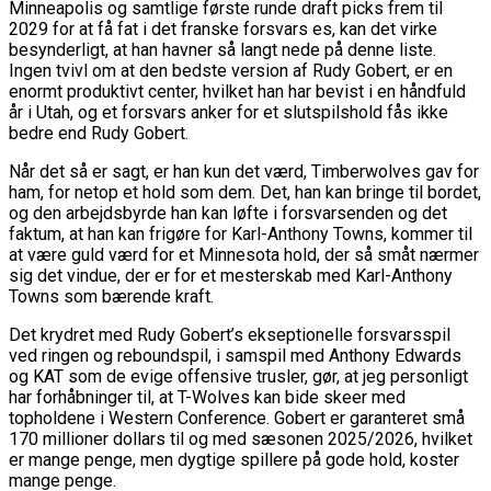
Minneapolis og samtlige første runde draft picks frem til
2029 for at få fat i det franske forsvars es, kan det virke
besynderligt, at han havner så langt nede på denne liste.
Ingen tvivl om at den bedste version af Rudy Gobert, er en
enormt produktivt center, hvilket han har bevist i en håndfuld
år i Utah, og et forsvars anker for et slutspilshold fås ikke
bedre end Rudy Gobert.
Når det så er sagt, er han kun det værd, Timberwolves gav for
ham, for netop et hold som dem. Det, han kan bringe til bordet,
og den arbejdsbyrde han kan løfte i forsvarsenden og det
faktum, at han kan frigøre for Karl-Anthony Towns, kommer til
at være guld værd for et Minnesota hold, der så småt nærmer
sig det vindue, der er for et mesterskab med Karl-Anthony
Towns som bærende kraft.
Det krydret med Rudy Gobert’s ekseptionelle forsvarsspil
ved ringen og reboundspil, i samspil med Anthony Edwards
og KAT som de evige offensive trusler, gør, at jeg personligt
har forhåbninger til, at T-Wolves kan bide skeer med
topholdene i Western Conference. Gobert er garanteret små
170 millioner dollars til og med sæsonen 2025/2026, hvilket
er mange penge, men dygtige spillere på gode hold, koster
mange penge.