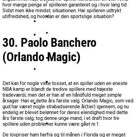
Basketball Klub Rykker Op I
Basketball Champions League
Vanvittigt Overtidsdrama Mod
Dansk Tenerife-Talent Med Ny
hvor mange penge er spilleren garanteret og i hvor lang tid.
NBA-Scouts Holder Øje: Noah
Basketligaen
Bakken Bears Åbner FIBA Europe
USA
Sidst men ikke mindst; situationen. Har spilleren udtrykt
Brandkamp I Youth Champions
Nørgaard Udtaget Til NBA Academy
Cup Med Smalt Nederlag
Basketball-OL 2024: Se
utilfredshed, og hvordan er den sportslige situation?
League
Games
Grupperne Og Sæt Krydser I Din
Danske Tobias Jensen Fik
Kalender
Medlemstal I Dansk Basket Boomer:
Spilletid I Testkamp Mod
30. Paolo Banchero
Fremgang For 12. År I Træk
Portland Trail Blazers
Noah Nørgaard Og Tenerife Fik
College Er Slut: Frida Formann
En God Start På Youth
(Orlando Magic)
Fortsætter Karrieren I Schweiz
Medie: Lebron James Vil Stå I
Champions League: “Vores Mål
Spidsen For USA Ved OL 2024
Er At Vinde Turneringen”
Danske Tobias Jensen Skal Møde
Portland Trail Blazers I NBA-
Bakken Bears-Stjerne Skifter Til
Det kan for nogle virke tosset, at en spiller uden en eneste
Kamp
Bundesligaen
NBA kamp er blandt de tredive spillere med højeste
Dansk Tenerife-Stortalent
tradeværdi, men det er han af en håndfuld meget simple
årsager: Han er dette års første valg. Orlando Magic, som ved
Imponerede Stort I Debut I Youth
gud har været nogle strabadserende år(tier) igennem, og nu
Champions League
endelig er blevet belønnet for deres elendighed med dette
Bakken Bears Sender Stjernespiller
års første valg, tog denne unge mand, i et draft hvor tre
Til NBA Summer League
spillere uden problemer kunne være gået nr.1.
De lovpriser ham herfra og til månen i Florida og er meget
Bakken Bears Skuffede Og