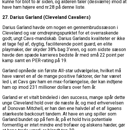
kunne for blot to år siden, og alderen taler (desværre) imod at
have ham højere end nr.28 på denne liste.
27. Darius Garland (Cleveland Cavaliers)
Darius Garland havde om nogen en gennembrudssæson i
Cleveland og var omdrejningspunktet for et overraskende
godt, ungt Cavs-mandskab. Darius Garlands kvaliteter er ikke
at tage fejl af; dygtig, faciliterende point guard, en elite
playmaker, der skyder 38% bag 3’eren, og som sidste sæson
havde den spæde karrieres bedste år med små 22 point per
kamp samt en PER-rating på 19.
Garland opnåede sin første All-star udvælgelse, hvilket må
have været en af de mange positive faktorer, der har været
led i, at Cavs gav ham en max-forlængelse, der kan indtjene
ham op imod 231 millioner dollars over fem år.
Garland er et vitalt bindeled i den success, mange spår dette
unge Cleveland hold over de næste år, og med erhvervelsen
af Donovan Mitchell, er han den ene halvdel af et af ligaens
stærkeste backcourt tandem. At have en ung spiller som
Garland bundet op på fem år, på et hold hvis potentiale
formentlig er intet mindre end trofæer og alskens hæder, gør