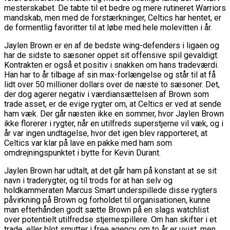
mesterskabet. De tabte til et bedre og mere rutineret Warriors
mandskab, men med de forstærkninger, Celtics har hentet, er
de formentlig favoritter til at løbe med hele molevitten i år.
Jaylen Brown er en af de bedste wing-defenders i ligaen og
har de sidste to sæsoner oppet sit offensive spil gevaldigt.
Kontrakten er også et positiv i snakken om hans tradeværdi.
Han har to år tilbage af sin max-forlængelse og står til at få
lidt over 50 millioner dollars over de næste to sæsoner. Det,
der dog agerer negativ i værdiansættelsen af Brown som
trade asset, er de evige rygter om, at Celtics er ved at sende
ham væk. Der går næsten ikke en sommer, hvor Jaylen Brown
ikke florerer i rygter, når en utilfreds superstjerne vil væk, og i
år var ingen undtagelse, hvor det igen blev rapporteret, at
Celtics var klar på lave en pakke med ham som
omdrejningspunktet i bytte for Kevin Durant.
Jaylen Brown har udtalt, at det går ham på konstant at se sit
navn i traderygter, og til trods for at han selv og
holdkammeraten Marcus Smart underspillede disse rygters
påvirkning på Brown og forholdet til organisationen, kunne
man efterhånden godt sætte Brown på en slags watchlist
over potentielt utilfredse stjernespillere. Om han skifter i et
trade, eller blot smutter i free agency om to år er uvist, men