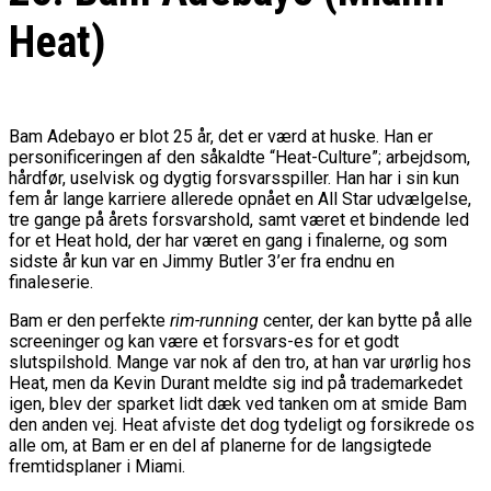
Heat)
Bam Adebayo er blot 25 år, det er værd at huske. Han er
personificeringen af den såkaldte “Heat-Culture”; arbejdsom,
hårdfør, uselvisk og dygtig forsvarsspiller. Han har i sin kun
fem år lange karriere allerede opnået en All Star udvælgelse,
tre gange på årets forsvarshold, samt været et bindende led
for et Heat hold, der har været en gang i finalerne, og som
sidste år kun var en Jimmy Butler 3’er fra endnu en
finaleserie.
Bam er den perfekte
rim-running
center, der kan bytte på alle
screeninger og kan være et forsvars-es for et godt
slutspilshold. Mange var nok af den tro, at han var urørlig hos
Heat, men da Kevin Durant meldte sig ind på trademarkedet
igen, blev der sparket lidt dæk ved tanken om at smide Bam
den anden vej. Heat afviste det dog tydeligt og forsikrede os
alle om, at Bam er en del af planerne for de langsigtede
fremtidsplaner i Miami.