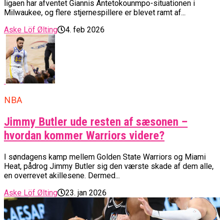
ligaen har afventet Giannis Antetokounmpo-situationen i
Milwaukee, og flere stjernespillere er blevet ramt af...
Aske Löf Ølting
4. feb 2026
NBA
Jimmy Butler ude resten af sæsonen –
hvordan kommer Warriors videre?
I søndagens kamp mellem Golden State Warriors og Miami
Heat, pådrog Jimmy Butler sig den værste skade af dem alle,
en overrevet akillesene. Dermed...
Aske Löf Ølting
23. jan 2026