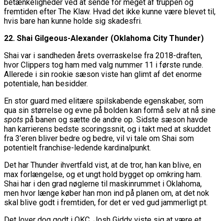
betænkeligheder ved at sende for meget af truppen og
fremtiden efter The Klaw. Hvad det ikke kunne være blevet til,
hvis bare han kunne holde sig skadesfri.
22. Shai Gilgeous-Alexander (Oklahoma City Thunder)
Shai var i sandheden årets overraskelse fra 2018-draften,
hvor Clippers tog ham med valg nummer 11 i første runde.
Allerede i sin rookie sæson viste han glimt af det enorme
potentiale, han besidder.
En stor guard med elitære spilskabende egenskaber, som
qua sin størrelse og evne på bolden kan formå selv at nå sine
spots
på banen og sætte de andre op. Sidste sæson havde
han karrierens bedste scoringssnit, og i takt med at skuddet
fra 3’eren bliver bedre og bedre, vil vi tale om Shai som
potentielt franchise-ledende kardinalpunkt.
Det har Thunder ihvertfald vist, at de tror, han kan blive, en
max forlængelse, og et ungt hold bygget op omkring ham.
Shai har i den grad nøglerne til maskinrummet i Oklahoma,
men hvor længe køber han mon ind på planen om, at det nok
skal blive godt i fremtiden, for det er ved gud jammerligt pt.
Det lover dog godt i OKC. Josh Giddy viste sig at være et