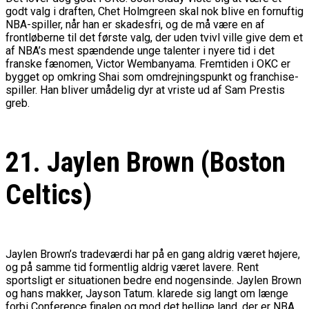
godt valg i draften, Chet Holmgreen skal nok blive en fornuftig
NBA-spiller, når han er skadesfri, og de må være en af
frontløberne til det første valg, der uden tvivl ville give dem et
af NBA’s mest spændende unge talenter i nyere tid i det
franske fænomen, Victor Wembanyama. Fremtiden i OKC er
bygget op omkring Shai som omdrejningspunkt og franchise-
spiller. Han bliver umådelig dyr at vriste ud af Sam Prestis
greb.
21. Jaylen Brown (Boston
Celtics)
Jaylen Brown’s tradeværdi har på en gang aldrig været højere,
og på samme tid formentlig aldrig været lavere. Rent
sportsligt er situationen bedre end nogensinde. Jaylen Brown
og hans makker, Jayson Tatum. klarede sig langt om længe
forbi Conference finalen og mod det hellige land, der er NBA