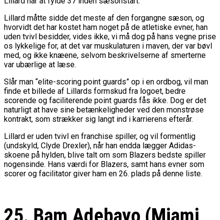
Lillard når at fylde 37 inden sæsonstart.
Lillard måtte sidde det meste af den forgangne sæson, og
hvorvidt det har kostet ham noget på de atletiske evner, han
uden tvivl besidder, vides ikke, vi må dog på hans vegne prise
os lykkelige for, at det var muskulaturen i maven, der var bøvl
med, og ikke knæene, selvom beskrivelserne af smerterne
var ubærlige at læse.
Slår man “elite-scoring point guards” op i en ordbog, vil man
finde et billede af Lillards formskud fra logoet, bedre
scorende og faciliterende point guards fås ikke. Dog er det
naturligt at have sine betænkeligheder ved den monstrøse
kontrakt, som strækker sig langt ind i karrierens efterår.
Lillard er uden tvivl en franchise spiller, og vil formentlig
(undskyld, Clyde Drexler), når han endda lægger Adidas-
skoene på hylden, blive talt om som Blazers bedste spiller
nogensinde. Hans værdi for Blazers, samt hans evner som
scorer og facilitator giver ham en 26. plads på denne liste.
25. Bam Adebayo (Miami