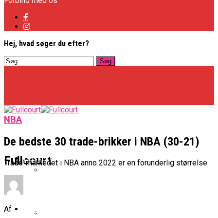
Forbind med os
Hej, hvad søger du efter?
NBA
De bedste 30 trade-brikker i NBA (30-21)
Basketligaen
Fullcourt
Trade-markedet i NBA anno 2022 er en forunderlig størrelse.
Officielt: Vejen Gafler Dansker Hos Rabbits
NBA
Af