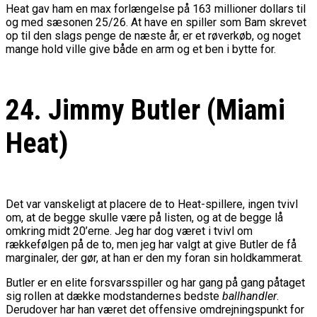
Heat gav ham en max forlængelse på 163 millioner dollars til
og med sæsonen 25/26. At have en spiller som Bam skrevet
op til den slags penge de næste år, er et røverkøb, og noget
mange hold ville give både en arm og et ben i bytte for.
24. Jimmy Butler (Miami
Heat)
Det var vanskeligt at placere de to Heat-spillere, ingen tvivl
om, at de begge skulle være på listen, og at de begge lå
omkring midt 20’erne. Jeg har dog været i tvivl om
rækkefølgen på de to, men jeg har valgt at give Butler de få
marginaler, der gør, at han er den my foran sin holdkammerat.
Butler er en elite forsvarsspiller og har gang på gang påtaget
sig rollen at dække modstandernes bedste
ballhandler
.
Derudover har han været det offensive omdrejningspunkt for