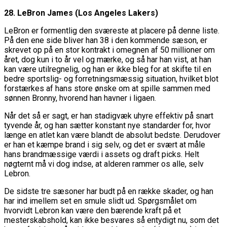
28. LeBron James (Los Angeles Lakers)
LeBron er formentlig den sværeste at placere på denne liste.
På den ene side bliver han 38 i den kommende sæson, er
skrevet op på en stor kontrakt i omegnen af 50 millioner om
året, dog kun i to år vel og mærke, og så har han vist, at han
kan være utilregnelig, og han er ikke bleg for at skifte til en
bedre sportslig- og forretningsmæssig situation, hvilket blot
forstærkes af hans store ønske om at spille sammen med
sønnen Bronny, hvorend han havner i ligaen.
Når det så er sagt, er han stadigvæk uhyre effektiv på snart
tyvende år, og han sætter konstant nye standarder for, hvor
længe en atlet kan være blandt de absolut bedste. Derudover
er han et kæmpe brand i sig selv, og det er svært at måle
hans brandmæssige værdi i assets og draft picks. Helt
nøgternt må vi dog indse, at alderen rammer os alle, selv
Lebron.
De sidste tre sæsoner har budt på en række skader, og han
har ind imellem set en smule slidt ud. Spørgsmålet om
hvorvidt Lebron kan være den bærende kraft på et
mesterskabshold, kan ikke besvares så entydigt nu, som det