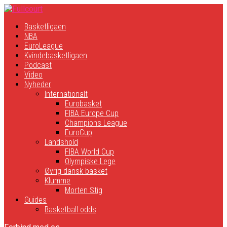
Basketligaen
NBA
EuroLeague
Kvindebasketligaen
Podcast
Video
Nyheder
Internationalt
Eurobasket
FIBA Europe Cup
Champions League
EuroCup
Landshold
FIBA World Cup
Olympiske Lege
Øvrig dansk basket
Klumme
Morten Stig
Guides
Basketball odds