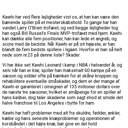
Kawhi har ved flere lejligheder vist os, at han kan være den
bærende spiller på et mesterskabshold. To gange har han
vundet Larry O’Brien trofæet, og ved begge lejligheder tog
han også Bill Russel’s Finals MVP-trofæet med hjem. Kawhi
kan dække alle fem positioner, han kan lede et angreb, og
score med de bedste. Når Kawhi er på sit højeste, er han
blandt de fem bedste spillere i ligaen. Hvorfor er han så helt
nede som nr.23 på denne liste? Skader.
Vi har ikke set Kawhi Leonard i kamp i NBA i halvandet år, og
selv når han er klar, spiller han maksimalt 60 kampe på en
sæson og sidder ofte på bænken for at skåne kroppen og
rehabilitere eventuelle småskader, og dem er der mange af.
Kawhi er garanteret i omegnen af 135 millioner dollars over
de næste tre sæsoner, hvilket er småpenge for en spiller af
hans kaliber, dog taler skaderne som sagt imod at smide det
halve franchise til Los Angeles i bytte for ham.
Kawhi har haft problemer med alt fra skuldre, fødder, ankler,
kæbe og hans seneste knæproblemer og operationen af
korsbåndet i det højre knæ, bør give en del hold