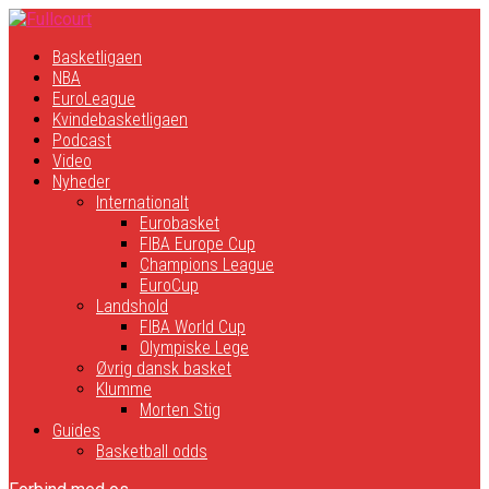
Basketligaen
NBA
EuroLeague
Kvindebasketligaen
Podcast
Video
Nyheder
Internationalt
Eurobasket
FIBA Europe Cup
Champions League
EuroCup
Landshold
FIBA World Cup
Olympiske Lege
Øvrig dansk basket
Klumme
Morten Stig
Guides
Basketball odds