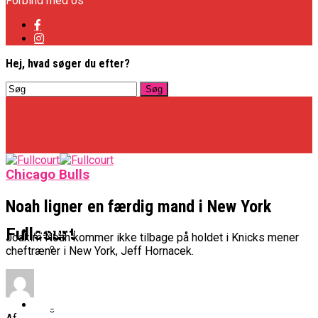
Forbind med os
Hej, hvad søger du efter?
Chicago Bulls
Noah ligner en færdig mand i New York
Basketligaen
Fullcourt
Joakim Noah kommer ikke tilbage på holdet i Knicks mener
cheftræner i New York, Jeff Hornacek.
Officielt: Vejen Gafler Dansker Hos Rabbits
NBA