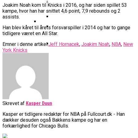
Basketball Klub Rykker Op I
Basketball Champions League
Vanvittigt Overtidsdrama Mod
Imponerede Stort I Debut I Youth
Joakim Noah kom til Knicks i 2016, og har siden spillet 53
Basketligaen
Bakken Bears Åbner FIBA Europe
USA
kampe, hvor han har snittet 4,6 point, 7,9 rebounds og 2
Champions League
Cup Med Smalt Nederlag
Basketball-OL 2024: Se
assists.
Grupperne Og Sæt Krydser I Din
Han blev kåret til årets forsvarspiller i 2014 og har to gange
Danske Tobias Jensen Fik
Kalender
tidligere været en All Star.
Medlemstal I Dansk Basket Boomer:
Spilletid I Testkamp Mod
Bakken Bears Skuffede Og
Fremgang For 12. År I Træk
Portland Trail Blazers
Emner i denne artikel:
Jeff Hornacek
,
Joakim Noah
,
NBA
,
New
Misser Champions League-
York Knicks
Gruppespil
Medie: Lebron James Vil Stå I
Spidsen For USA Ved OL 2024
Danske Tobias Jensen Skal Møde
Portland Trail Blazers I NBA-
Kamp
Skrevet af
Kasper Duun
Kasper er tidligere redaktør for NBA på Fullcourt.dk - Han
dækker desuden også Bakkens kampe og har en
forkærlighed for Chicago Bulls.