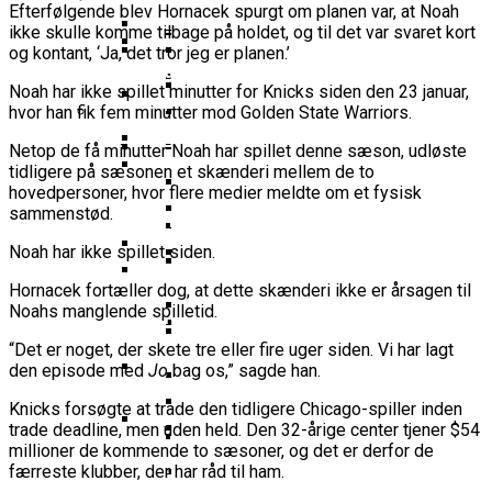
16-Årige Noah Nørgaard Slutter
Årige Udtaget Til Bruttotruppen
Efterfølgende blev Hornacek spurgt om planen var, at Noah
Møder FC Barcelona I Minicopa Endesa´s
Emilie Hesseldal Stopper På
Olympiske Lege
ikke skulle komme tilbage på holdet, og til det var svaret kort
Som Topscorer Til Youth
Mod Georgien
Semifinale
Landsholdet
Bakkens Supertalent
EuroCup
og kontant, ‘Ja, det tror jeg er planen.’
Champions League
Ungdomspokalfinalerne: Her Er Alle
Nominerede Til Grundspillets
Dansk Landstræner Efter Misset
Bakken Bears-Stjerne Skifter Til
Noah har ikke spillet minutter for Knicks siden den 23 januar,
Vinderne
Bedste Unge Spiller
Morten Stig Jensen Om OL 2024:
EM-Slutrunde: “Vi Har Lagt
Klumme
Bundesligaen
hvor han fik fem minutter mod Golden State Warriors.
EuroLeague Udvider Til 20 Hold:
“Vi Kan Forvente Os En Af De
Noget Af Stien For Fremtiden”
VM 2023 All-Second Team
Morten Stig
Torsdag Jagter Noah Nørgaard
Dubai, Hapoel Og Valencia
Bedste Omgange OL
Netop de få minutter Noah har spillet denne sæson, udløste
Dansk Tenerife-Talent Med Ny
Offentliggjort
Sensation Mod Mægtige Real Madrid I
tidligere på sæsonen et skænderi mellem de to
Træder Ind På Europas Største
Nogensinde”
Brandkamp I Youth Champions
Spansk U18-Kvartfinale
Ekstra Bladet Har Købt Rettighederne
Vildt Comeback Og
hovedpersoner, hvor flere medier meldte om et fysisk
Scene
Bakken Bears Sender Stjernespiller
League
sammenstød.
Til Basketligaen
Trepointsrekord: Bakken Bears
FIBA Giver Danmark Den
Til NBA Summer League
Knækkede Porto Efter Dobbelt
Noah har ikke spillet siden.
Dårligste Karakter For Skuffende
VM’s All Star-Hold Offentliggjort
Overtidsdrama
To Tidligere Basketliga-Spillere
EuroBasket-Kvalifikation
Wembanyamas EM-Deltagelse I Fare:
Hornacek fortæller dog, at dette skænderi ikke er årsagen til
Mere Europæisk Topbasket
Udtaget Til Sydsudansk OL-
Noah Nørgaard Og Tenerife Fik
Noahs manglende spilletid.
Der Er Mange Usikkerheder Lige Nu
BørneBasketFonden Sender
Venter: Dansk Stjerne Skifter Til
Bruttotrup
En God Start På Youth
Spændende U15-Trup Til Jr. NBA
Spansk EuroCup-Klub
Tyskland Er Verdensmester For
“Det er noget, der skete tre eller fire uger siden. Vi har lagt
Champions League: “Vores Mål
Europe Tournament Til Sommer
Bakken Bears Skuffer Igen I
den episode med
Jo
bag os,” sagde han.
Her Er Den Georgiske Og Finske
Første Gang
Er At Vinde Turneringen”
Europa Og Nærmer Sig Tidligt
Trup, Danmark Skal Møde I
Knicks forsøgte at trade den tidligere Chicago-spiller inden
Danmarks Kvindelandshold Skal Have
Exit
Breaking: Team USA Samler
Kampen Om En EM-Billet
trade deadline, men uden held. Den 32-årige center tjener $54
Ny Landstræner
ALBA Berlin Siger Farvel Til
Superstjernerne Til OL 2024
millioner de kommende to sæsoner, og det er derfor de
Fra Drøm Til Virkelighed: Vejen
færreste klubber, der har råd til ham.
EuroLeague – Skifter Til
Canada Vinder VM-Bronze Efter
Dansk Tenerife-Stortalent