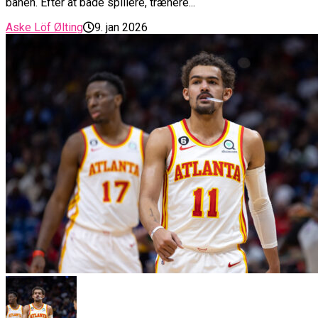
banen. Efter at både spillere, trænere...
Aske Löf Ølting
9. jan 2026