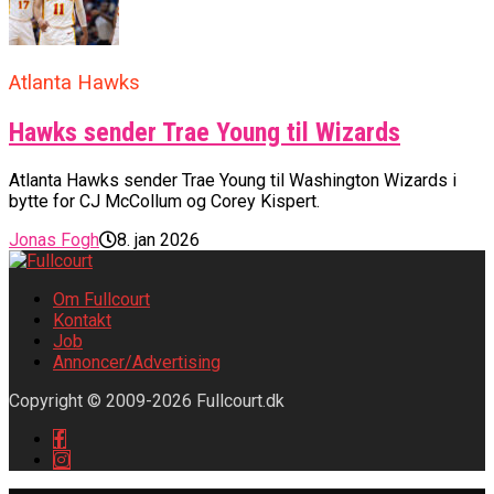
Atlanta Hawks
Hawks sender Trae Young til Wizards
Atlanta Hawks sender Trae Young til Washington Wizards i
bytte for CJ McCollum og Corey Kispert.
Jonas Fogh
8. jan 2026
Om Fullcourt
Kontakt
Job
Annoncer/Advertising
Copyright © 2009-2026 Fullcourt.dk