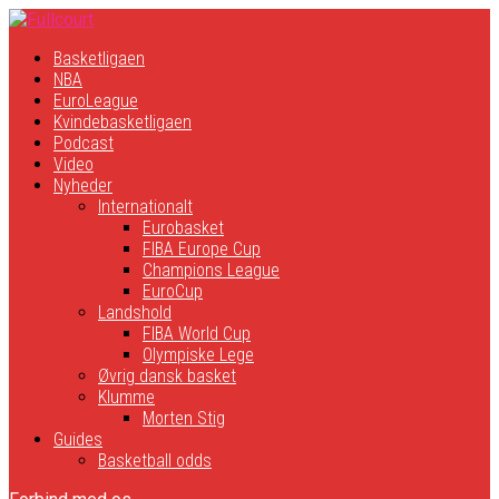
Basketligaen
NBA
EuroLeague
Kvindebasketligaen
Podcast
Video
Nyheder
Internationalt
Eurobasket
FIBA Europe Cup
Champions League
EuroCup
Landshold
FIBA World Cup
Olympiske Lege
Øvrig dansk basket
Klumme
Morten Stig
Guides
Basketball odds