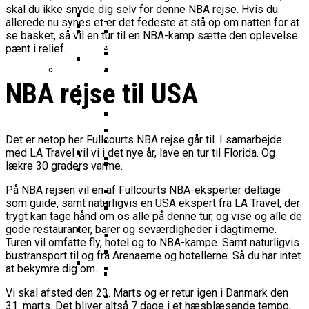
16-Årige Noah Nørgaard Slutter
Årige Udtaget Til Bruttotruppen
skal du ikke snyde dig selv for denne NBA rejse. Hvis du
Møder FC Barcelona I Minicopa Endesa´s
Emilie Hesseldal Stopper På
Olympiske Lege
Som Topscorer Til Youth
Mod Georgien
allerede nu synes et er det fedeste at stå op om natten for at
Semifinale
Landsholdet
Bakkens Supertalent
EuroCup
se basket, så vil en tur til en NBA-kamp sætte den oplevelse
Champions League
Ungdomspokalfinalerne: Her Er Alle
Nominerede Til Grundspillets
Dansk Landstræner Efter Misset
pænt i relief.
Bakken Bears-Stjerne Skifter Til
Vinderne
Bedste Unge Spiller
Morten Stig Jensen Om OL 2024:
EM-Slutrunde: “Vi Har Lagt
Klumme
Bundesligaen
EuroLeague Udvider Til 20 Hold:
“Vi Kan Forvente Os En Af De
Noget Af Stien For Fremtiden”
VM 2023 All-Second Team
Morten Stig
NBA rejse til USA
Torsdag Jagter Noah Nørgaard
Dubai, Hapoel Og Valencia
Bedste Omgange OL
Dansk Tenerife-Talent Med Ny
Offentliggjort
Sensation Mod Mægtige Real Madrid I
Træder Ind På Europas Største
Nogensinde”
Brandkamp I Youth Champions
Spansk U18-Kvartfinale
Ekstra Bladet Har Købt Rettighederne
Vildt Comeback Og
Scene
Bakken Bears Sender Stjernespiller
League
Til Basketligaen
Trepointsrekord: Bakken Bears
Det er netop her Fullcourts NBA rejse går til. I samarbejde
FIBA Giver Danmark Den
Til NBA Summer League
med LA Travel vil vi i det nye år, lave en tur til Florida. Og
Knækkede Porto Efter Dobbelt
Dårligste Karakter For Skuffende
VM’s All Star-Hold Offentliggjort
lækre 30 graders varme.
Overtidsdrama
To Tidligere Basketliga-Spillere
EuroBasket-Kvalifikation
Wembanyamas EM-Deltagelse I Fare:
Mere Europæisk Topbasket
Udtaget Til Sydsudansk OL-
På NBA rejsen vil en af Fullcourts NBA-eksperter deltage
Noah Nørgaard Og Tenerife Fik
Der Er Mange Usikkerheder Lige Nu
BørneBasketFonden Sender
Venter: Dansk Stjerne Skifter Til
Bruttotrup
som guide, samt naturligvis en USA ekspert fra LA Travel, der
En God Start På Youth
Spændende U15-Trup Til Jr. NBA
trygt kan tage hånd om os alle på denne tur, og vise og alle de
Spansk EuroCup-Klub
Tyskland Er Verdensmester For
Champions League: “Vores Mål
gode restauranter, barer og seværdigheder i dagtimerne.
Europe Tournament Til Sommer
Bakken Bears Skuffer Igen I
Her Er Den Georgiske Og Finske
Første Gang
Er At Vinde Turneringen”
Turen vil omfatte fly, hotel og to NBA-kampe. Samt naturligvis
Europa Og Nærmer Sig Tidligt
Trup, Danmark Skal Møde I
bustransport til og fra Arenaerne og hotellerne. Så du har intet
Danmarks Kvindelandshold Skal Have
Exit
Breaking: Team USA Samler
at bekymre dig om.
Kampen Om En EM-Billet
Ny Landstræner
ALBA Berlin Siger Farvel Til
Superstjernerne Til OL 2024
Fra Drøm Til Virkelighed: Vejen
Vi skal afsted den 23. Marts og er retur igen i Danmark den
EuroLeague – Skifter Til
Canada Vinder VM-Bronze Efter
Dansk Tenerife-Stortalent
31. marts. Det bliver altså 7 dage i et hæsblæsende tempo,