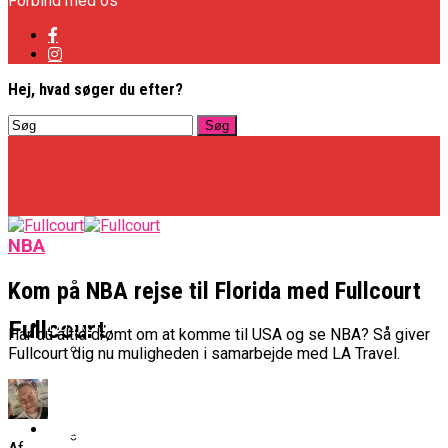
Forbind med os
Hej, hvad søger du efter?
NBA
Kom på NBA rejse til Florida med Fullcourt
Basketligaen
Fullcourt
Har du altid drømt om at komme til USA og se NBA? Så giver
Fullcourt dig nu muligheden i samarbejde med LA Travel.
Officielt: Vejen Gafler Dansker Hos Rabbits
NBA