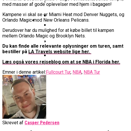
Basketball Klub Rykker Op I
Basketball Champions League
Vanvittigt Overtidsdrama Mod
Imponerede Stort I Debut I Youth
med masser af gode oplevelser med hjem i bagagen!
Basketligaen
Bakken Bears Åbner FIBA Europe
USA
Champions League
Cup Med Smalt Nederlag
Basketball-OL 2024: Se
Kampene vi skal se er Miami Heat mod Denver Nuggets, og
Orlando Magic mod New Orleans Pelicans.
Grupperne Og Sæt Krydser I Din
Danske Tobias Jensen Fik
Kalender
Derudover har du mulighed for at købe billet til kampen
Medlemstal I Dansk Basket Boomer:
Spilletid I Testkamp Mod
mellem Orlando Magic og Brooklyn Nets.
Bakken Bears Skuffede Og
Fremgang For 12. År I Træk
Portland Trail Blazers
Misser Champions League-
Du kan finde alle relevante oplysninger om turen, samt
Gruppespil
bestiller på
LA Travels website lige her.
Medie: Lebron James Vil Stå I
Spidsen For USA Ved OL 2024
Læs også vores rejseblog om at se NBA i Florida her.
Danske Tobias Jensen Skal Møde
Emner i denne artikel:
Fullcourt Tur
,
NBA
,
NBA Tur
Portland Trail Blazers I NBA-
Kamp
Skrevet af
Casper Pedersen