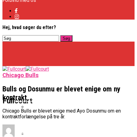
Forbind med os
Hej, hvad søger du efter?
Chicago Bulls
Bulls og Dosunmu er blevet enige om ny
kontrakt
Basketligaen
Fullcourt
Chicago Bulls er blevet enige med Ayo Dosunmu om en
kontraktforlængelse på tre år.
Officielt: Vejen Gafler Dansker Hos Rabbits
NBA