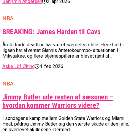
Benjamin Andersen
2. apr 2026
NBA
BREAKING: James Harden til Cavs
Årets trade deadline har været særdeles stille. Flere hold i
ligaen har afventet Giannis Antetokounmpo-situationen i
Milwaukee, og flere stjernespillere er blevet ramt af...
Aske Löf Ølting
4. feb 2026
NBA
Jimmy Butler ude resten af sæsonen –
hvordan kommer Warriors videre?
I søndagens kamp mellem Golden State Warriors og Miami
Heat, pådrog Jimmy Butler sig den værste skade af dem alle,
en overrevet akillesene. Dermed...