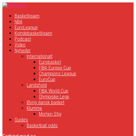
Basketligaen
NBA
EuroLeague
Kvindebasketligaen
Podcast
Video
Nyheder
Internationalt
Eurobasket
FIBA Europe Cup
Champions League
EuroCup
Landshold
FIBA World Cup
Olympiske Lege
Øvrig dansk basket
Klumme
Morten Stig
Guides
Basketball odds