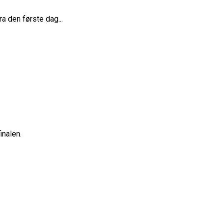
ra den første dag...
inalen.
ne