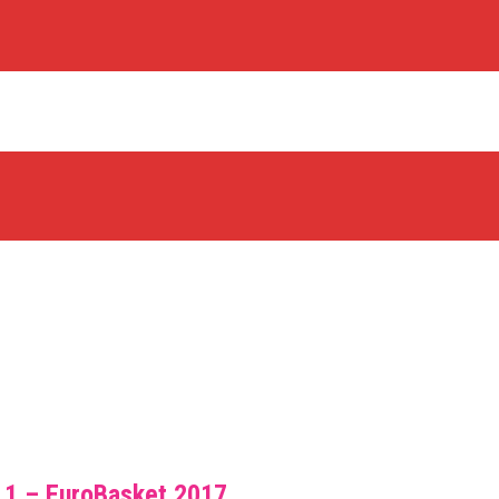
os Rabbits
oint Guard På Plads
træner
g 1 – EuroBasket 2017