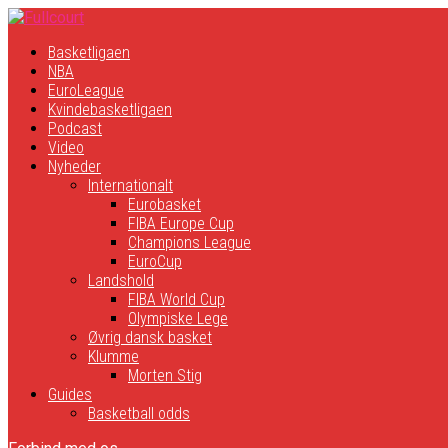
Basketligaen
NBA
EuroLeague
Kvindebasketligaen
Podcast
Video
Nyheder
Internationalt
Eurobasket
FIBA Europe Cup
Champions League
EuroCup
Landshold
FIBA World Cup
Olympiske Lege
Øvrig dansk basket
Klumme
Morten Stig
Guides
Basketball odds