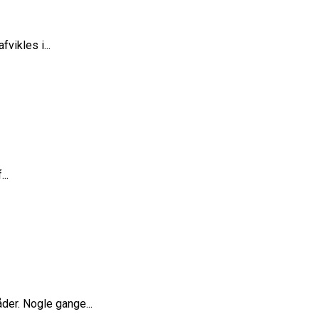
vikles i...
..
er. Nogle gange...