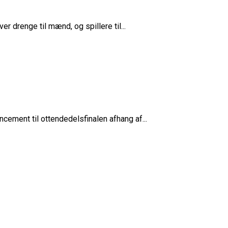
r drenge til mænd, og spillere til...
ncement til ottendedelsfinalen afhang af...
rope Cup
finale
or Fremtiden”
n
vartfinale
kation