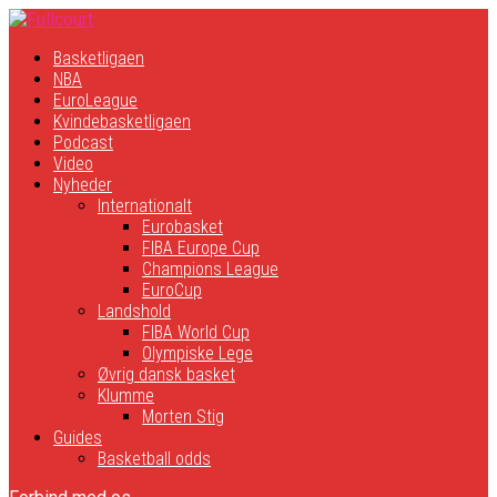
Basketligaen
NBA
EuroLeague
Kvindebasketligaen
Podcast
Video
Nyheder
Internationalt
Eurobasket
FIBA Europe Cup
Champions League
EuroCup
Landshold
FIBA World Cup
Olympiske Lege
Øvrig dansk basket
Klumme
Morten Stig
Guides
Basketball odds