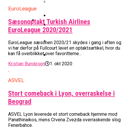
Basketball Klub Rykker Op I
League-Kvalifikation
Basketball Champions League
Vanvittigt Overtidsdrama Mod
Imponerede Stort I Debut I Youth
Basketligaen
Bakken Bears Åbner FIBA Europe
EuroLeague
USA
Champions League
Cup Med Smalt Nederlag
Basketball-OL 2024: Se
Grupperne Og Sæt Krydser I Din
Sæsonoptakt Turkish Airlines
Danske Tobias Jensen Fik
Kalender
EuroLeague 2020/2021
Medlemstal I Dansk Basket Boomer:
Spilletid I Testkamp Mod
Bakken Bears Skuffede Og
Fremgang For 12. År I Træk
Portland Trail Blazers
EuroLeague sæsonen 2020/21 skydes i gang i aften og
Misser Champions League-
vi har derfor på Fullcourt lavet en optaktsartikel, hvor du
Gruppespil
Medie: Lebron James Vil Stå I
kan få overblikket over favoritterne...
Spidsen For USA Ved OL 2024
Kristian Bundesen
1. okt 2020
Danske Tobias Jensen Skal Møde
Portland Trail Blazers I NBA-
ASVEL
Kamp
Stort comeback i Lyon, overraskelse i
Beograd
ASVEL Lyon leverede et stort comeback hjemme mod
Panathinaikos, mens Crvena Zvezda overraskende slog
Fenerbahce.