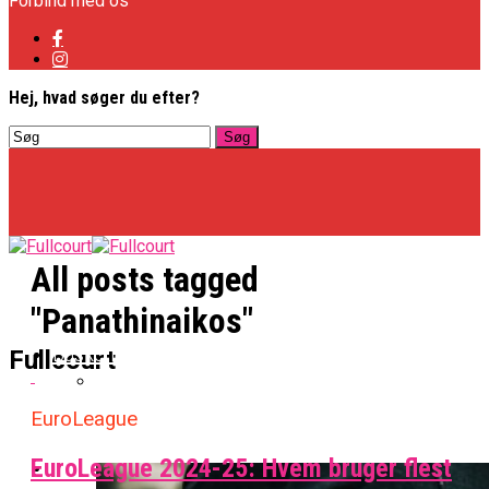
Forbind med os
Hej, hvad søger du efter?
All posts tagged
"Panathinaikos"
Basketligaen
Fullcourt
EuroLeague
Officielt: Vejen Gafler Dansker Hos Rabbits
EuroLeague 2024-25: Hvem bruger flest
NBA