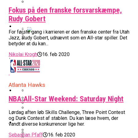
Fokus på den franske forsvarskæmpe,
BK Vejen Opruster: Amerikansk Point
Warriors Forlænger Med Succestræner
Guard På Plads
Rudy Gobert
EuroLeague
For første gang i karrieren er den franske center fra Utah
Jazz, Rudy Gobert, udnævnt som en All-star spiller. Det
Miami Heat Smider Skandaleramt Spiller
betyder at du kan...
Danskerne Imponerede Torsdag Aften I
På Porten
Nu Står Det Klart: Den Dag Starter
EuroLeague
Nikolai Krogh
16. feb 2020
Kvindebasketligaen
Basketligaen
Stjerne Akut Opereret: Misser Nøglekampe
College Er Slut: Frida Formann Fortsætter
Anders Sommer Scorer Kæmpe Trænerjob
Atlanta Hawks
Værløse-Komet Skifter Til Den Bedste
Karrieren I Schweiz
I EuroLeague
Podcast
Spanske Række
NBA All-Star Weekend: Saturday Night
All-Star Guard Nærmer Sig Comeback
Efter Uhyggelig Skade
Podcast: “Med Lars Og Torben Som
Lørdag aften løb Skills Challenge, Three Point Contest
Efter ‘The Double’: Kvindebasketligaens
Sølv Til Tobias Jensen: Bayern Er Tysk
Trænere, Gav Man Sig 100 Procent”
og Dunk Contest af stablen. Du kan læse hvem, der
Officielt: Bakken Skal Spille Champions
MVP Rykker Til Sverige
Video
Mester Efter To Missede Ulm-Matchbolde
vandt diverse konkurrencer lige her.
League-Kvalifikation
Sebastian Pfaff
16. feb 2020