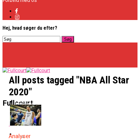
Forbind med os
Hej, hvad søger du efter?
All posts tagged "NBA All Star
2020"
Basketligaen
Fullcourt
Officielt: Vejen Gafler Dansker Hos Rabbits
NBA
Analyser