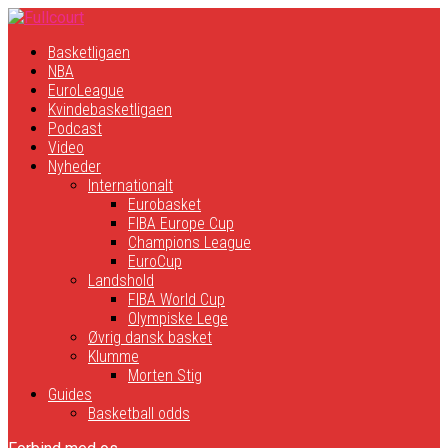
Basketligaen
NBA
EuroLeague
Kvindebasketligaen
Podcast
Video
Nyheder
Internationalt
Eurobasket
FIBA Europe Cup
Champions League
EuroCup
Landshold
FIBA World Cup
Olympiske Lege
Øvrig dansk basket
Klumme
Morten Stig
Guides
Basketball odds