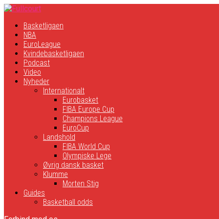
Basketligaen
NBA
EuroLeague
Kvindebasketligaen
Podcast
Video
Nyheder
Internationalt
Eurobasket
FIBA Europe Cup
Champions League
EuroCup
Landshold
FIBA World Cup
Olympiske Lege
Øvrig dansk basket
Klumme
Morten Stig
Guides
Basketball odds