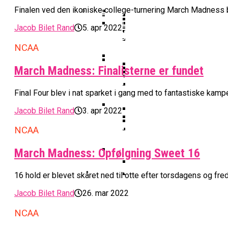
Vildt Comeback Og Tre
Morten Stig Jensen Om
Dansk Tenerife-Talent
Klumme
Finalen ved den ikoniske college-turnering March Madness bl
EuroLeague Udvider Til
Morten Stig
Jacob Bilet Rand
5. apr 2022
Wembanyamas EM-Deltagelse
Ekstra Bladet Har Købt Rett
Her Er Den Georgiske 
VM’s All Star-Hold Offe
Bakken Bears Skuffer I
NCAA
To Tidligere Basketlig
Noah Nørgaard Og Tener
Mere Europæisk Topbask
March Madness: Finalisterne er fundet
Danmarks Kvindelandshold 
BørneBasketFonden Sender 
Tyskland Er Verdensme
Bakken Bears Åbner FI
Breaking: Team USA Sa
Final Four blev i nat sparket i gang med to fantastiske kampe 
Dansk Tenerife-Stortal
ALBA Berlin Siger Farv
Jacob Bilet Rand
3. apr 2022
Fra Drøm Til Virkelighed: V
Canada Vinder VM-Bron
NCAA
Basketball-OL 2024: Se
Bakken Bears Skuffede
Danske Tobias Jensen F
March Madness: Opfølgning Sweet 16
Medlemstal I Dansk Basket 
16 hold er blevet skåret ned til otte efter torsdagens og fre
Medie: Lebron James V
Jacob Bilet Rand
26. mar 2022
Danske Tobias Jensen 
NCAA