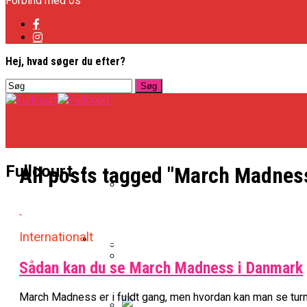
Forbind med os
Hej, hvad søger du efter?
Basketligaen
Fullcourt
All posts tagged "March Madnes
Officielt: Vejen Gafler Dansker H
Internationalt
NBA
Sådan kan du se March Madness i Danmark
BK Vejen Opruster: Amerikansk P
Warriors Forlænger Med Succes
March Madness er i fuldt gang, men hvordan kan man se turn