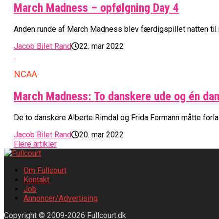
March Madness – opfølgning Day 4
Anden runde af March Madness blev færdigspillet natten til m
Jacob Bilet Rand
22. mar 2022
NCAA
March Madness: To danskere ude og én dan
De to danskere Alberte Rimdal og Frida Formann måtte forla
Jacob Bilet Rand
20. mar 2022
Flere artikler
Om Fullcourt
Kontakt
Job
Annoncer/Advertising
Copyright © 2009-2026 Fullcourt.dk