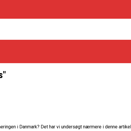
s"
os Rabbits
oint Guard På Plads
træner
eringen i Danmark? Det har vi undersøgt nærmere i denne artikel