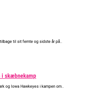
bage til sit femte og sidste år på...
en i skæbnekamp
Clark og Iowa Hawkeyes i kampen om...
ne