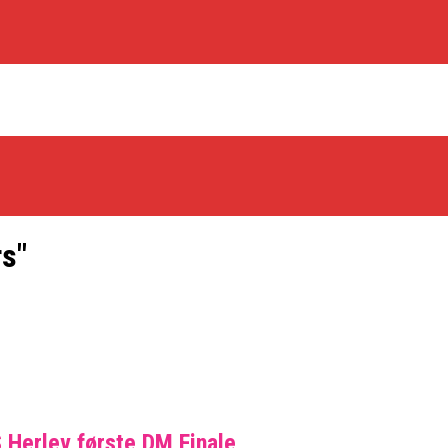
rs"
os Rabbits
oint Guard På Plads
træner
Herlev første DM Finale