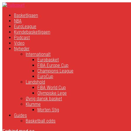
Basketligaen
NBA
EuroLeague
Kvindebasketligaen
Podcast
Video
Nyheder
Internationalt
Eurobasket
FIBA Europe Cup
Champions League
EuroCup
Landshold
FIBA World Cup
Olympiske Lege
Øvrig dansk basket
Klumme
Morten Stig
Guides
Basketball odds