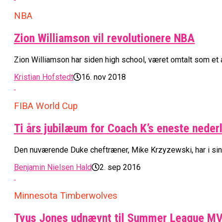
NBA
Zion Williamson vil revolutionere NBA
Zion Williamson har siden high school, været omtalt som et af
Kristian Hofstedt
16. nov 2018
FIBA World Cup
Ti års jubilæum for Coach K’s eneste neder
Den nuværende Duke cheftræner, Mike Krzyzewski, har i sine i
Benjamin Nielsen Hald
2. sep 2016
Minnesota Timberwolves
Tyus Jones udnævnt til Summer League M