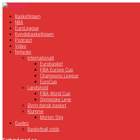
Basketligaen
NBA
EuroLeague
Kvindebasketligaen
Podcast
Video
Nyheder
Internationalt
Eurobasket
FIBA Europe Cup
Champions League
EuroCup
Landshold
FIBA World Cup
Olympiske Lege
Øvrig dansk basket
Klumme
Morten Stig
Guides
Basketball odds