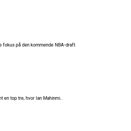
belt Overtidsdrama
nge OL Nogensinde”
ropas Største Scene
Billet
es Mål Er At Vinde Turneringen”
Klub
have fokus på den kommende NBA-draft.
Til Sommer
ue
League
en top tre, hvor Ian Mahinmi...