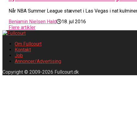
Når NBA Summer League stævnet i Las Vegas i nat kulminere
Benjamin Nielsen Hald
18. jul 2016
Flere artikler
Om Fullcourt
Kontakt
Job
Annoncer/Advertising
Copyright © 2009-2026 Fullcourt.dk