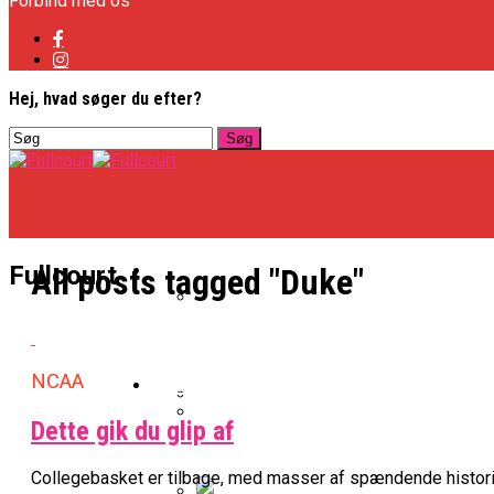
Forbind med os
Hej, hvad søger du efter?
Basketligaen
Fullcourt
All posts tagged "Duke"
Officielt: Vejen Gafler Dansker H
NCAA
NBA
Dette gik du glip af
BK Vejen Opruster: Amerikansk P
Warriors Forlænger Med Succes
Collegebasket er tilbage, med masser af spændende histor