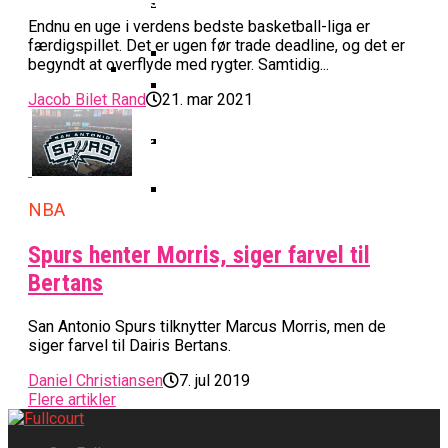
Basketball Klub Rykker Op I
Basketball Champions League
Vanvittigt Overtidsdrama Mod
Imponerede Stort I Debut I Youth
Basketligaen
Bakken Bears Åbner FIBA Europe
Endnu en uge i verdens bedste basketball-liga er
USA
Champions League
Cup Med Smalt Nederlag
Basketball-OL 2024: Se
færdigspillet. Det er ugen før trade deadline, og det er
begyndt at overflyde med rygter. Samtidig...
Grupperne Og Sæt Krydser I Din
Danske Tobias Jensen Fik
Kalender
Jacob Bilet Rand
21. mar 2021
Medlemstal I Dansk Basket Boomer:
Spilletid I Testkamp Mod
Bakken Bears Skuffede Og
Fremgang For 12. År I Træk
Portland Trail Blazers
Misser Champions League-
Gruppespil
Medie: Lebron James Vil Stå I
Spidsen For USA Ved OL 2024
NBA
Danske Tobias Jensen Skal Møde
Spurs henter Morris, siger farvel til
Portland Trail Blazers I NBA-
Kamp
Bertans
San Antonio Spurs tilknytter Marcus Morris, men de
siger farvel til Dairis Bertans.
Daniel Christiansen
7. jul 2019
Flere artikler