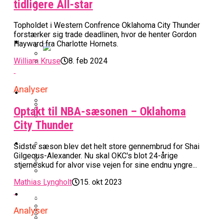
tidligere All-star
BK Vejen Opruster: Amerikansk Point
Warriors Forlænger Med Succestræner
Topholdet i Western Confrence Oklahoma City Thunder
Guard På Plads
forstærker sig trade deadlinen, hvor de henter Gordon
EuroLeague
Hayward fra Charlotte Hornets.
William Kruse
8. feb 2024
Miami Heat Smider Skandaleramt Spiller
Danskerne Imponerede Torsdag Aften I
På Porten
Nu Står Det Klart: Den Dag Starter
EuroLeague
Analyser
Kvindebasketligaen
Basketligaen
Optakt til NBA-sæsonen – Oklahoma
Stjerne Akut Opereret: Misser Nøglekampe
City Thunder
College Er Slut: Frida Formann Fortsætter
Anders Sommer Scorer Kæmpe Trænerjob
Værløse-Komet Skifter Til Den Bedste
Karrieren I Schweiz
I EuroLeague
Podcast
Sidste sæson blev det helt store gennembrud for Shai
Spanske Række
Gilgeous-Alexander. Nu skal OKC's blot 24-årige
All-Star Guard Nærmer Sig Comeback
stjerneskud for alvor vise vejen for sine endnu yngre...
Efter Uhyggelig Skade
Podcast: “Med Lars Og Torben Som
Efter ‘The Double’: Kvindebasketligaens
Mathias Lyngholt
15. okt 2023
Sølv Til Tobias Jensen: Bayern Er Tysk
Trænere, Gav Man Sig 100 Procent”
Officielt: Bakken Skal Spille Champions
MVP Rykker Til Sverige
Video
Mester Efter To Missede Ulm-Matchbolde
League-Kvalifikation
Analyser