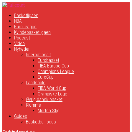
Basketligaen
NBA
EuroLeague
Kvindebasketligaen
Podcast
Video
Nyheder
Internationalt
Eurobasket
FIBA Europe Cup
Champions League
EuroCup
Landshold
FIBA World Cup
Olympiske Lege
Øvrig dansk basket
Klumme
Morten Stig
Guides
Basketball odds