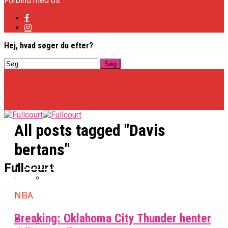
Forbind med os
Hej, hvad søger du efter?
All posts tagged "Davis
bertans"
Basketligaen
Fullcourt
NBA
Officielt: Vejen Gafler Dansker Hos Rabbits
Breaking: Oklahoma City Thunder henter
NBA