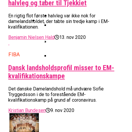
Basketball Klub Rykker Op I
Basketball Champions League
Vanvittigt Overtidsdrama Mod
halvleg og taber til Tjekkiet
Imponerede Stort I Debut I Youth
Basketligaen
Bakken Bears Åbner FIBA Europe
USA
Champions League
Cup Med Smalt Nederlag
Basketball-OL 2024: Se
En rigtig flot første halvleg var ikke nok for
Grupperne Og Sæt Krydser I Din
damelandsholdet, der tabte sin tredje kamp i EM-
kvalifikationen.
Danske Tobias Jensen Fik
Kalender
Medlemstal I Dansk Basket Boomer:
Spilletid I Testkamp Mod
Bakken Bears Skuffede Og
Benjamin Nielsen Hald
13. nov 2020
Fremgang For 12. År I Træk
Portland Trail Blazers
Misser Champions League-
Gruppespil
Medie: Lebron James Vil Stå I
FIBA
Spidsen For USA Ved OL 2024
Dansk landsholdsprofil misser to EM-
Danske Tobias Jensen Skal Møde
kvalifikationskampe
Portland Trail Blazers I NBA-
Kamp
Det danske Damelandshold må undvære Sofie
Tryggedsson i de to forestående EM-
kvalifikationskamp på grund af coronavirus.
Kristian Bundesen
9. nov 2020