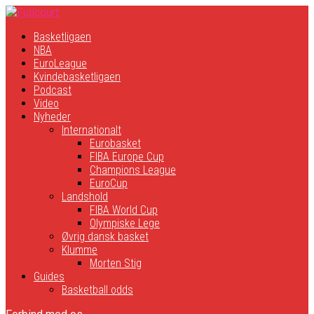
Basketligaen
NBA
EuroLeague
Kvindebasketligaen
Podcast
Video
Nyheder
Internationalt
Eurobasket
FIBA Europe Cup
Champions League
EuroCup
Landshold
FIBA World Cup
Olympiske Lege
Øvrig dansk basket
Klumme
Morten Stig
Guides
Basketball odds