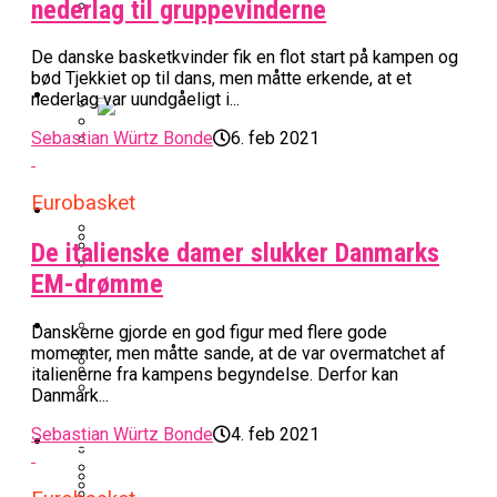
nederlag til gruppevinderne
BK Vejen Opruster: Amerikansk Point
Warriors Forlænger Med Succestræner
De danske basketkvinder fik en flot start på kampen og
Guard På Plads
bød Tjekkiet op til dans, men måtte erkende, at et
EuroLeague
nederlag var uundgåeligt i...
Sebastian Würtz Bonde
6. feb 2021
Miami Heat Smider Skandaleramt Spiller
Danskerne Imponerede Torsdag Aften I
På Porten
Nu Står Det Klart: Den Dag Starter
EuroLeague
Eurobasket
Kvindebasketligaen
Basketligaen
De italienske damer slukker Danmarks
Stjerne Akut Opereret: Misser Nøglekampe
EM-drømme
College Er Slut: Frida Formann Fortsætter
Anders Sommer Scorer Kæmpe Trænerjob
Værløse-Komet Skifter Til Den Bedste
Karrieren I Schweiz
I EuroLeague
Podcast
Danskerne gjorde en god figur med flere gode
Spanske Række
momenter, men måtte sande, at de var overmatchet af
All-Star Guard Nærmer Sig Comeback
italienerne fra kampens begyndelse. Derfor kan
Danmark...
Efter Uhyggelig Skade
Podcast: “Med Lars Og Torben Som
Efter ‘The Double’: Kvindebasketligaens
Sølv Til Tobias Jensen: Bayern Er Tysk
Trænere, Gav Man Sig 100 Procent”
Officielt: Bakken Skal Spille Champions
MVP Rykker Til Sverige
Sebastian Würtz Bonde
4. feb 2021
Video
Mester Efter To Missede Ulm-Matchbolde
League-Kvalifikation