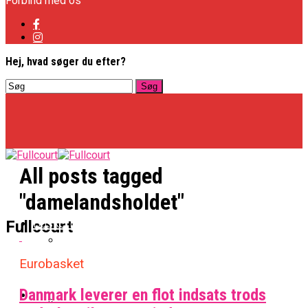
Forbind med os
Hej, hvad søger du efter?
All posts tagged
"damelandsholdet"
Basketligaen
Fullcourt
Eurobasket
Officielt: Vejen Gafler Dansker Hos Rabbits
Danmark leverer en flot indsats trods
NBA