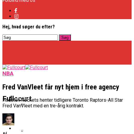
Forbind med os
Hej, hvad søger du efter?
NBA
Fred VanVleet får nyt hjem i free agency
Basketligaen
Fullcourt
Houston Rockets henter tidligere Toronto Raptors-All Star
Fred VanVleet med en tre-årig kontrakt.
Officielt: Vejen Gafler Dansker Hos Rabbits
NBA