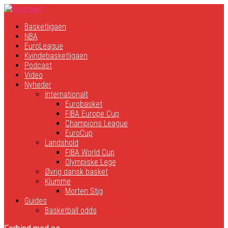
Basketligaen
NBA
EuroLeague
Kvindebasketligaen
Podcast
Video
Nyheder
Internationalt
Eurobasket
FIBA Europe Cup
Champions League
EuroCup
Landshold
FIBA World Cup
Olympiske Lege
Øvrig dansk basket
Klumme
Morten Stig
Guides
Basketball odds