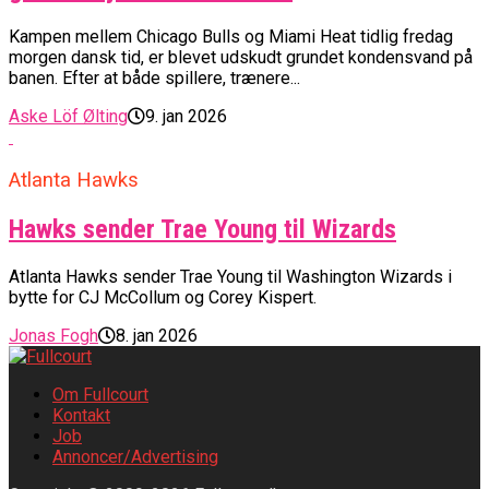
Kampen mellem Chicago Bulls og Miami Heat tidlig fredag
morgen dansk tid, er blevet udskudt grundet kondensvand på
banen. Efter at både spillere, trænere...
Aske Löf Ølting
9. jan 2026
Atlanta Hawks
Hawks sender Trae Young til Wizards
Atlanta Hawks sender Trae Young til Washington Wizards i
bytte for CJ McCollum og Corey Kispert.
Jonas Fogh
8. jan 2026
Om Fullcourt
Kontakt
Job
Annoncer/Advertising