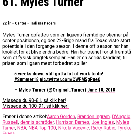
61. Myles Turner
22 år – Center – Indiana Pacers
Myles Turner opfattes som en ligaens fremtidige stjerner på
center positionen, og den 22-årige mand fra Texas viste stort
potentiale i den forgange sæson. I denne off season har han
knoklet for at blive endnu bedre. Han har trænet for at fremstå
som et fysisk pragteksemplar. Han er en seriøs kandidat, til
prisen som ligaen mest forbedret spiller.
5 weeks down, still gotta lot of work to do!
#Summer18
pic.twitter.com/CWFM5gPue0
— Myles Turner (@Original_Turner)
June 18, 2018
Missede du 90-81, så klik her!
Missede du 100-91, så klik her!
Emner i denne artikel:
Aaron Gordon
,
Brandon Ingram
,
D'Angelo
Russell
,
dennis schröder
,
Harrison Barnes
,
Joe Ingles
,
Myles
Turner
,
NBA
,
NBA Top 100
,
Nikola Vucevic
,
Ricky Rubio
,
Tyreke
Evans