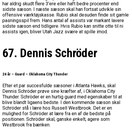
har aldrig skudt flere 3’ere eller haft bedre procenter end
sidste sæson. I næste sæson skal han fortsat udvikle sin
offensive værktøjskasse. Rubio skal desuden finde sit gamle
pasningsspil frem. Hans antal af assists var markant lavere
sidste sæson end tidligere. Hvis Rubio kan snitte otte til ni
assists igen, bliver Utah Jazz svære at spille imod.
67. Dennis Schröder
24 år – Guard – Oklahoma City Thunder
Efter et par succesfulde sæsoner i Atlanta Hawks, skal
Dennis Schröder prøve sine kræfter af, i Oklahoma City
Thunder. Schröder er en hurtig guard med egenskaber til at
blive blandt ligaens bedste. I den kommende sæson skal
Schröder stå i lære hos Russell Westbrook. Det er en
mulighed for Schröder at lære fra en af de bedste på
positionen. Schröder skal, ganske enkelt, agere som
Westbrook fra bænken.