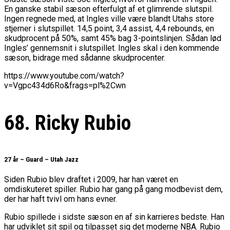
En ganske stabil sæson efterfulgt af et glimrende slutspil.
Ingen regnede med, at Ingles ville være blandt Utahs store
stjerner i slutspillet. 14,5 point, 3,4 assist, 4,4 rebounds, en
skudprocent på 50%, samt 45% bag 3-pointslinjen. Sådan lød
Ingles’ gennemsnit i slutspillet. Ingles skal i den kommende
sæson, bidrage med sådanne skudprocenter.
https://www.youtube.com/watch?
v=Vgpc434d6Ro&frags=pl%2Cwn
68. Ricky Rubio
27 år – Guard – Utah Jazz
Siden Rubio blev draftet i 2009, har han været en
omdiskuteret spiller. Rubio har gang på gang modbevist dem,
der har haft tvivl om hans evner.
Rubio spillede i sidste sæson en af sin karrieres bedste. Han
har udviklet sit spil og tilpasset sig det moderne NBA. Rubio