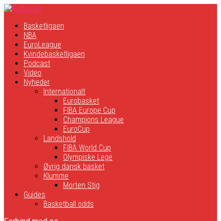
Basketligaen
NBA
EuroLeague
Kvindebasketligaen
Podcast
Video
Nyheder
Internationalt
Eurobasket
FIBA Europe Cup
Champions League
EuroCup
Landshold
FIBA World Cup
Olympiske Lege
Øvrig dansk basket
Klumme
Morten Stig
Guides
Basketball odds