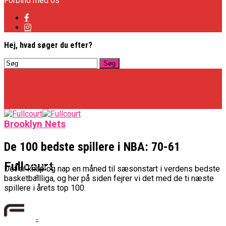
Forbind med os
Hej, hvad søger du efter?
Brooklyn Nets
De 100 bedste spillere i NBA: 70-61
Basketligaen
Fullcourt
Det er knap og nap en måned til sæsonstart i verdens bedste
basketballliga, og her på siden fejrer vi det med de ti næste
spillere i årets top 100.
Officielt: Vejen Gafler Dansker Hos Rabbits
NBA