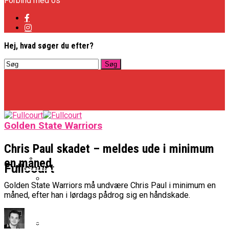
Forbind med os
Hej, hvad søger du efter?
Golden State Warriors
Chris Paul skadet – meldes ude i minimum
en måned
Basketligaen
Fullcourt
Golden State Warriors må undvære Chris Paul i minimum en
måned, efter han i lørdags pådrog sig en håndskade.
Officielt: Vejen Gafler Dansker Hos Rabbits
NBA