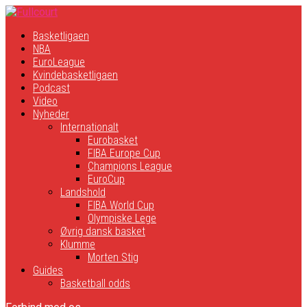
Basketligaen
NBA
EuroLeague
Kvindebasketligaen
Podcast
Video
Nyheder
Internationalt
Eurobasket
FIBA Europe Cup
Champions League
EuroCup
Landshold
FIBA World Cup
Olympiske Lege
Øvrig dansk basket
Klumme
Morten Stig
Guides
Basketball odds