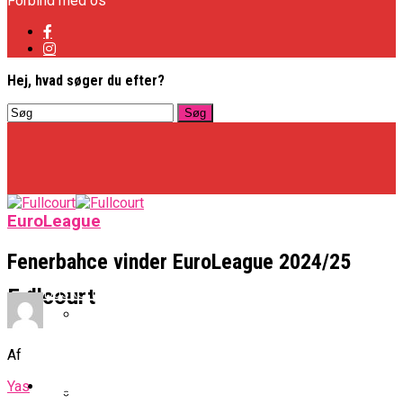
Forbind med os
Hej, hvad søger du efter?
EuroLeague
Fenerbahce vinder EuroLeague 2024/25
Basketligaen
Fullcourt
Officielt: Vejen Gafler Dansker Hos Rabbits
Af
NBA
Yas