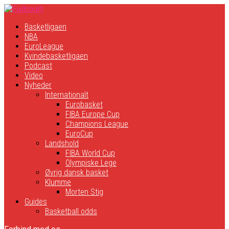
Basketligaen
NBA
EuroLeague
Kvindebasketligaen
Podcast
Video
Nyheder
Internationalt
Eurobasket
FIBA Europe Cup
Champions League
EuroCup
Landshold
FIBA World Cup
Olympiske Lege
Øvrig dansk basket
Klumme
Morten Stig
Guides
Basketball odds