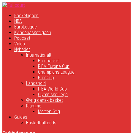
Basketligaen
NBA
EuroLeague
Kvindebasketligaen
Podcast
Video
Nyheder
Internationalt
Eurobasket
FIBA Europe Cup
Champions League
EuroCup
Landshold
FIBA World Cup
Olympiske Lege
Øvrig dansk basket
Klumme
Morten Stig
Guides
Basketball odds