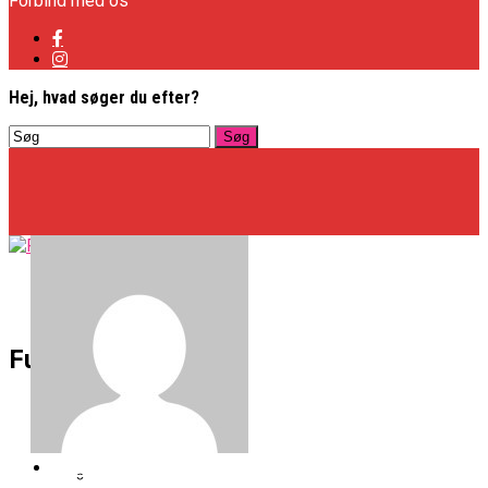
Forbind med os
Hej, hvad søger du efter?
Basketligaen
Fullcourt
Officielt: Vejen Gafler Dansker Hos Rabbits
NBA