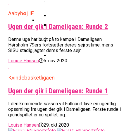
Basketball Klub Rykker Op I
Basketball Champions League
Vanvittigt Overtidsdrama Mod
Imponerede Stort I Debut I Youth
Basketligaen
Bakken Bears Åbner FIBA Europe
USA
Champions League
Aabyhøj IF
Cup Med Smalt Nederlag
Basketball-OL 2024: Se
Grupperne Og Sæt Krydser I Din
Ugen der gik i Dameligaen: Runde 2
Danske Tobias Jensen Fik
Kalender
Medlemstal I Dansk Basket Boomer:
Spilletid I Testkamp Mod
Bakken Bears Skuffede Og
Fremgang For 12. År I Træk
Denne uge har budt på to kampe i Dameligaen.
Portland Trail Blazers
Misser Champions League-
Hørsholm 79ers fortsætter deres sejrsstime, mens
SISU stadig jagter deres første sejr.
Gruppespil
Medie: Lebron James Vil Stå I
Spidsen For USA Ved OL 2024
Louise Hansen
5. nov 2020
Danske Tobias Jensen Skal Møde
Portland Trail Blazers I NBA-
Kvindebasketligaen
Kamp
Ugen der gik i Dameligaen: Runde 1
I den kommende sæson vil Fullcourt lave en ugentlig
opsamling fra ugen der gik i Dameligaen. Første runde i
grundspillet er nu spillet, og...
Louise Hansen
29. okt 2020