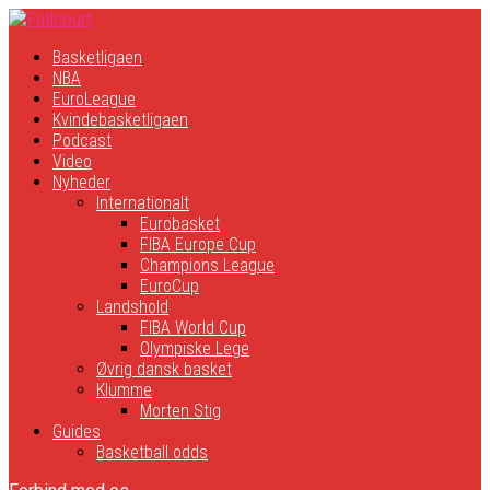
Basketligaen
NBA
EuroLeague
Kvindebasketligaen
Podcast
Video
Nyheder
Internationalt
Eurobasket
FIBA Europe Cup
Champions League
EuroCup
Landshold
FIBA World Cup
Olympiske Lege
Øvrig dansk basket
Klumme
Morten Stig
Guides
Basketball odds