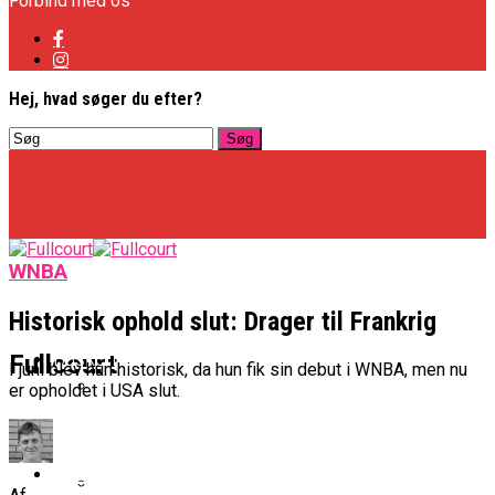
Forbind med os
Hej, hvad søger du efter?
WNBA
Historisk ophold slut: Drager til Frankrig
Basketligaen
Fullcourt
I juni blev hun historisk, da hun fik sin debut i WNBA, men nu
er opholdet i USA slut.
Officielt: Vejen Gafler Dansker Hos Rabbits
NBA