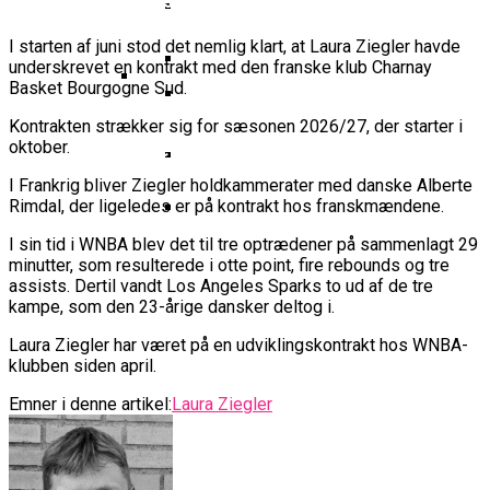
Basketball Klub Rykker Op I
Basketball Champions League
Vanvittigt Overtidsdrama Mod
Imponerede Stort I Debut I Youth
Basketligaen
Bakken Bears Åbner FIBA Europe
USA
Champions League
I starten af juni stod det nemlig klart, at Laura Ziegler havde
Cup Med Smalt Nederlag
Basketball-OL 2024: Se
underskrevet en kontrakt med den franske klub Charnay
Grupperne Og Sæt Krydser I Din
Basket Bourgogne Sud.
Danske Tobias Jensen Fik
Kalender
Medlemstal I Dansk Basket Boomer:
Kontrakten strækker sig for sæsonen 2026/27, der starter i
Spilletid I Testkamp Mod
Bakken Bears Skuffede Og
Fremgang For 12. År I Træk
oktober.
Portland Trail Blazers
Misser Champions League-
I Frankrig bliver Ziegler holdkammerater med danske Alberte
Gruppespil
Medie: Lebron James Vil Stå I
Rimdal, der ligeledes er på kontrakt hos franskmændene.
Spidsen For USA Ved OL 2024
I sin tid i WNBA blev det til tre optrædener på sammenlagt 29
Danske Tobias Jensen Skal Møde
minutter, som resulterede i otte point, fire rebounds og tre
Portland Trail Blazers I NBA-
assists. Dertil vandt Los Angeles Sparks to ud af de tre
Kamp
kampe, som den 23-årige dansker deltog i.
Laura Ziegler har været på en udviklingskontrakt hos WNBA-
klubben siden april.
Emner i denne artikel:
Laura Ziegler