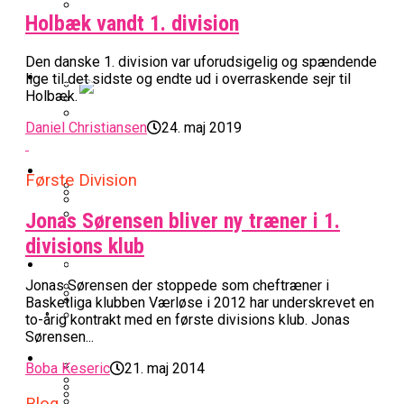
Holbæk vandt 1. division
BK Vejen Opruster: Amerikansk Point
Warriors Forlænger Med Succestræner
Guard På Plads
Den danske 1. division var uforudsigelig og spændende
EuroLeague
lige til det sidste og endte ud i overraskende sejr til
Holbæk.
Miami Heat Smider Skandaleramt Spiller
Daniel Christiansen
24. maj 2019
Danskerne Imponerede Torsdag Aften I
På Porten
Nu Står Det Klart: Den Dag Starter
EuroLeague
Kvindebasketligaen
Basketligaen
Første Division
Jonas Sørensen bliver ny træner i 1.
Stjerne Akut Opereret: Misser Nøglekampe
College Er Slut: Frida Formann Fortsætter
Anders Sommer Scorer Kæmpe Trænerjob
divisions klub
Værløse-Komet Skifter Til Den Bedste
Karrieren I Schweiz
I EuroLeague
Podcast
Spanske Række
Jonas Sørensen der stoppede som cheftræner i
All-Star Guard Nærmer Sig Comeback
Basketliga klubben Værløse i 2012 har underskrevet en
to-årig kontrakt med en første divisions klub. Jonas
Efter Uhyggelig Skade
Podcast: “Med Lars Og Torben Som
Efter ‘The Double’: Kvindebasketligaens
Sørensen...
Sølv Til Tobias Jensen: Bayern Er Tysk
Trænere, Gav Man Sig 100 Procent”
Officielt: Bakken Skal Spille Champions
MVP Rykker Til Sverige
Video
Mester Efter To Missede Ulm-Matchbolde
Boba Keseric
21. maj 2014
League-Kvalifikation
Blog