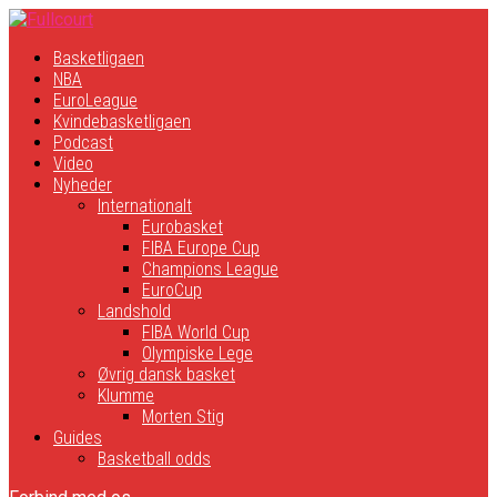
Basketligaen
NBA
EuroLeague
Kvindebasketligaen
Podcast
Video
Nyheder
Internationalt
Eurobasket
FIBA Europe Cup
Champions League
EuroCup
Landshold
FIBA World Cup
Olympiske Lege
Øvrig dansk basket
Klumme
Morten Stig
Guides
Basketball odds