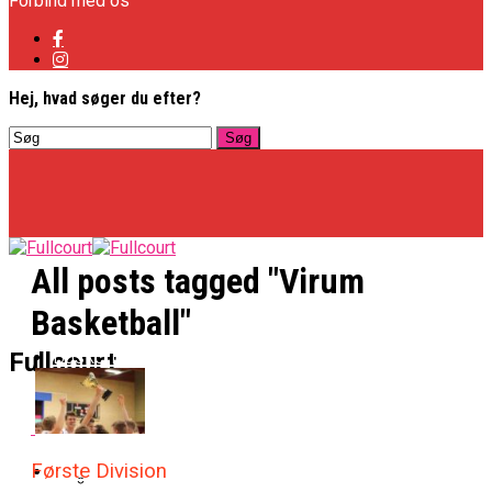
Forbind med os
Hej, hvad søger du efter?
All posts tagged "Virum
Basketball"
Basketligaen
Fullcourt
Officielt: Vejen Gafler Dansker Hos Rabbits
NBA
Første Division