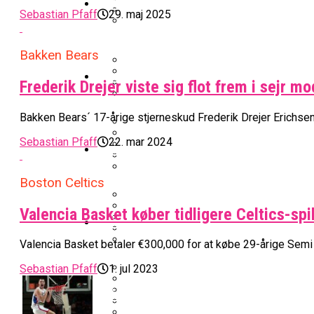
EuroLeague
Sebastian Pfaff
29. maj 2025
Nu Står Det Klart: Den Dag Start
Miami Heat Smider Skandaleramt
Danskerne Imponerede Torsdag A
Bakken Bears
Kvindebasketligaen
Frederik Drejer viste sig flot frem i sejr
Værløse-Komet Skifter Til Den 
Stjerne Akut Opereret: Misser 
Anders Sommer Scorer Kæmpe T
Bakken Bears´ 17-årige stjerneskud Frederik Drejer Erichsen
College Er Slut: Frida Formann F
Sebastian Pfaff
22. mar 2024
Podcast
Officielt: Bakken Skal Spille Ch
All-Star Guard Nærmer Sig Come
Sølv Til Tobias Jensen: Bayern 
Boston Celtics
Efter ‘The Double’: Kvindebasket
Podcast: “Med Lars Og Torben S
Valencia Basket køber tidligere Celtics-spi
Video
Memphis Grizzlies Tangerer Rek
Oprustningen Begynder: Serbisk S
Valencia Basket betaler €300,000 for at købe 29-årige Semi 
Her Er Alle Vinderne Af Sæsonpr
Radio4 Forlænger Med Populært
Highlights: Velspillende Serbe
Sebastian Pfaff
1. jul 2023
Nyheder
EuroLeague-Udvidelse Vækker Bek
Ligaens Spillere Har Talt: Julian
Internationalt