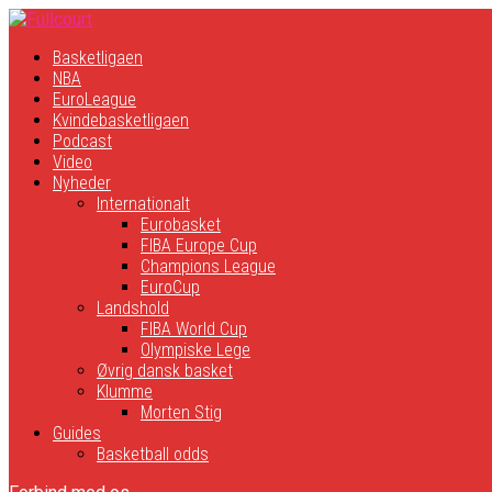
Basketligaen
NBA
EuroLeague
Kvindebasketligaen
Podcast
Video
Nyheder
Internationalt
Eurobasket
FIBA Europe Cup
Champions League
EuroCup
Landshold
FIBA World Cup
Olympiske Lege
Øvrig dansk basket
Klumme
Morten Stig
Guides
Basketball odds