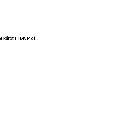
 kåret til MVP of...
rope Cup
finale
or Fremtiden”
n
vartfinale
kation