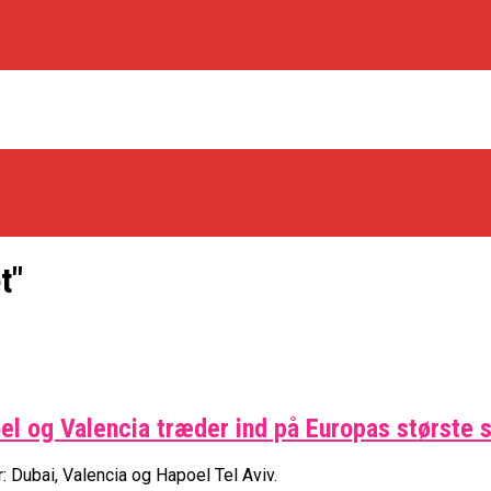
t"
os Rabbits
oel og Valencia træder ind på Europas største 
oint Guard På Plads
træner
: Dubai, Valencia og Hapoel Tel Aviv.