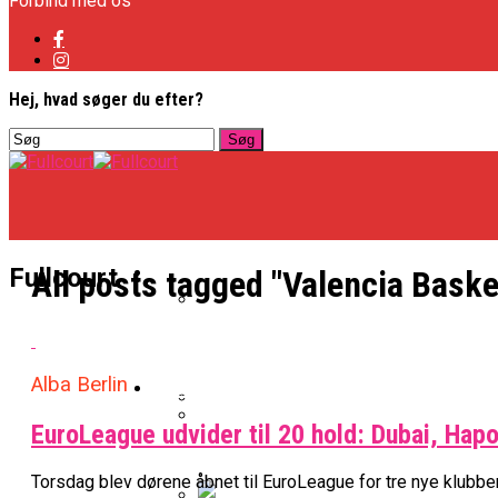
Forbind med os
Hej, hvad søger du efter?
Basketligaen
Fullcourt
All posts tagged "Valencia Baske
Officielt: Vejen Gafler Dansker H
Alba Berlin
NBA
EuroLeague udvider til 20 hold: Dubai, Hap
BK Vejen Opruster: Amerikansk P
Warriors Forlænger Med Succes
Torsdag blev dørene åbnet til EuroLeague for tre nye klubber