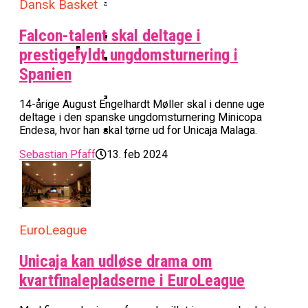
Basketball Klub Rykker Op I
Basketball Champions League
Vanvittigt Overtidsdrama Mod
Dansk Basket
Imponerede Stort I Debut I Youth
Basketligaen
Bakken Bears Åbner FIBA Europe
USA
Champions League
Cup Med Smalt Nederlag
Basketball-OL 2024: Se
Falcon-talent skal deltage i
Grupperne Og Sæt Krydser I Din
prestigefyldt ungdomsturnering i
Danske Tobias Jensen Fik
Kalender
Spanien
Medlemstal I Dansk Basket Boomer:
Spilletid I Testkamp Mod
Bakken Bears Skuffede Og
Fremgang For 12. År I Træk
Portland Trail Blazers
Misser Champions League-
14-årige August Engelhardt Møller skal i denne uge
deltage i den spanske ungdomsturnering Minicopa
Gruppespil
Medie: Lebron James Vil Stå I
Endesa, hvor han skal tørne ud for Unicaja Malaga.
Spidsen For USA Ved OL 2024
Sebastian Pfaff
13. feb 2024
Danske Tobias Jensen Skal Møde
Portland Trail Blazers I NBA-
Kamp
EuroLeague
Unicaja kan udløse drama om
kvartfinalepladserne i EuroLeague