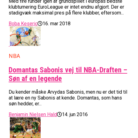
Med fire runder igen af grundspillet i europas bedste
klubturnering EuroLeague er intet endnu afgjort. Der er
stadigvæk maksimal pres på flere klubber, eftersom...
Boba Keseric
16. mar 2018
NBA
Domantas Sabonis vej til NBA-Draften –
Søn af en legende
Du kender måske Arvydas Sabonis, men nu er det tid til
at lære en ny Sabonis at kende. Domantas, som hans
søn hedder, er...
Benjamin Nielsen Hald
14. jun 2016