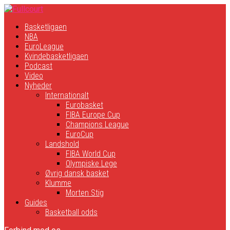
Basketligaen
NBA
EuroLeague
Kvindebasketligaen
Podcast
Video
Nyheder
Internationalt
Eurobasket
FIBA Europe Cup
Champions League
EuroCup
Landshold
FIBA World Cup
Olympiske Lege
Øvrig dansk basket
Klumme
Morten Stig
Guides
Basketball odds