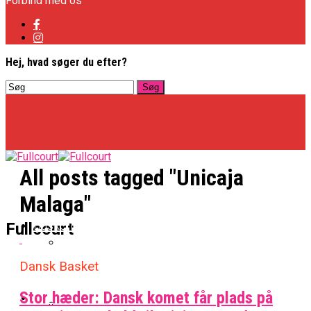
Forbind med os
Hej, hvad søger du efter?
All posts tagged "Unicaja
Malaga"
Basketligaen
Fullcourt
Dansk Basket
Officielt: Vejen Gafler Dansker Hos Rabbits
Stor hæder: Dansk komet får plads på
NBA