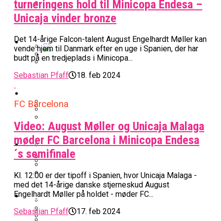
turneringens hold til Minicopa Endesa –
BK Vejen Opruster: Amerikansk Point
Unicaja vinder bronze
Warriors Forlænger Med Succestræner
Guard På Plads
Det 14-årige Falcon-talent August Engelhardt Møller kan
EuroLeague
vende hjem til Danmark efter en uge i Spanien, der har
budt på en tredjeplads i Minicopa...
Miami Heat Smider Skandaleramt Spiller
Danskerne Imponerede Torsdag Aften I
Sebastian Pfaff
18. feb 2024
På Porten
Nu Står Det Klart: Den Dag Starter
EuroLeague
Kvindebasketligaen
Basketligaen
FC Barcelona
Stjerne Akut Opereret: Misser Nøglekampe
Video: August Møller og Unicaja Malaga
College Er Slut: Frida Formann Fortsætter
Anders Sommer Scorer Kæmpe Trænerjob
Værløse-Komet Skifter Til Den Bedste
Karrieren I Schweiz
møder FC Barcelona i Minicopa Endesa
I EuroLeague
Podcast
Spanske Række
´s semifinale
All-Star Guard Nærmer Sig Comeback
Kl. 12:00 er der tipoff i Spanien, hvor Unicaja Malaga -
Efter Uhyggelig Skade
Podcast: “Med Lars Og Torben Som
Efter ‘The Double’: Kvindebasketligaens
Sølv Til Tobias Jensen: Bayern Er Tysk
med det 14-årige danske stjerneskud August
Trænere, Gav Man Sig 100 Procent”
Officielt: Bakken Skal Spille Champions
MVP Rykker Til Sverige
Engelhardt Møller på holdet - møder FC...
Video
Mester Efter To Missede Ulm-Matchbolde
League-Kvalifikation
Sebastian Pfaff
17. feb 2024