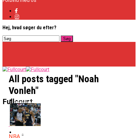
Forbind med os
Hej, hvad søger du efter?
All posts tagged "Noah
Vonleh"
Basketligaen
Fullcourt
Officielt: Vejen Gafler Dansker Hos Rabbits
NBA
NBA