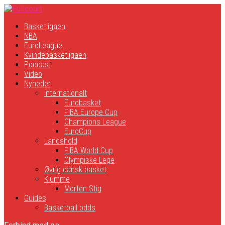
Basketligaen
NBA
EuroLeague
Kvindebasketligaen
Podcast
Video
Nyheder
Internationalt
Eurobasket
FIBA Europe Cup
Champions League
EuroCup
Landshold
FIBA World Cup
Olympiske Lege
Øvrig dansk basket
Klumme
Morten Stig
Guides
Basketball odds