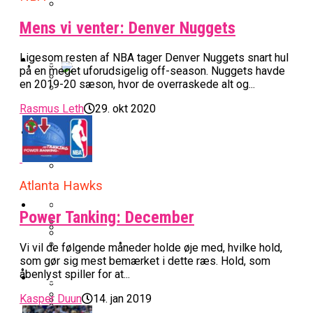
BK Vejen Opruster: Amerikansk Point
Mens vi venter: Denver Nuggets
Warriors Forlænger Med Succestræner
Guard På Plads
EuroLeague
Ligesom resten af NBA tager Denver Nuggets snart hul
på en meget uforudsigelig off-season. Nuggets havde
en 2019-20 sæson, hvor de overraskede alt og...
Miami Heat Smider Skandaleramt Spiller
Danskerne Imponerede Torsdag Aften I
Rasmus Leth
29. okt 2020
På Porten
Nu Står Det Klart: Den Dag Starter
EuroLeague
Kvindebasketligaen
Basketligaen
Stjerne Akut Opereret: Misser Nøglekampe
College Er Slut: Frida Formann Fortsætter
Anders Sommer Scorer Kæmpe Trænerjob
Atlanta Hawks
Værløse-Komet Skifter Til Den Bedste
Karrieren I Schweiz
I EuroLeague
Podcast
Spanske Række
Power Tanking: December
All-Star Guard Nærmer Sig Comeback
Vi vil de følgende måneder holde øje med, hvilke hold,
Efter Uhyggelig Skade
Podcast: “Med Lars Og Torben Som
Efter ‘The Double’: Kvindebasketligaens
som gør sig mest bemærket i dette ræs. Hold, som
Sølv Til Tobias Jensen: Bayern Er Tysk
Trænere, Gav Man Sig 100 Procent”
Officielt: Bakken Skal Spille Champions
MVP Rykker Til Sverige
åbenlyst spiller for at...
Video
Mester Efter To Missede Ulm-Matchbolde
League-Kvalifikation
Kasper Duun
14. jan 2019