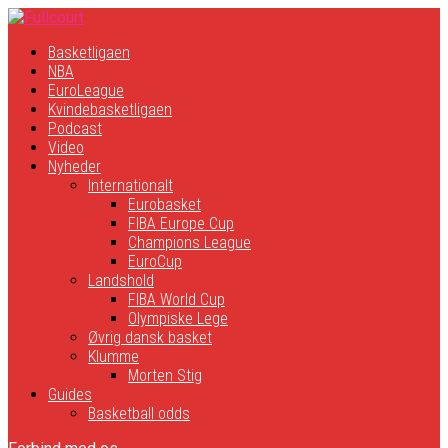
Basketligaen
NBA
EuroLeague
Kvindebasketligaen
Podcast
Video
Nyheder
Internationalt
Eurobasket
FIBA Europe Cup
Champions League
EuroCup
Landshold
FIBA World Cup
Olympiske Lege
Øvrig dansk basket
Klumme
Morten Stig
Guides
Basketball odds