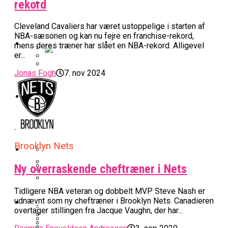
rekord
BK Vejen Opruster: Amerikansk Point
Warriors Forlænger Med Succestræner
Cleveland Cavaliers har været ustoppelige i starten af
Guard På Plads
NBA-sæsonen og kan nu fejre en franchise-rekord,
EuroLeague
mens deres træner har slået en NBA-rekord. Alligevel
er...
Miami Heat Smider Skandaleramt Spiller
Jonas Fogh
7. nov 2024
Danskerne Imponerede Torsdag Aften I
På Porten
Nu Står Det Klart: Den Dag Starter
EuroLeague
Kvindebasketligaen
Basketligaen
Stjerne Akut Opereret: Misser Nøglekampe
College Er Slut: Frida Formann Fortsætter
Anders Sommer Scorer Kæmpe Trænerjob
Værløse-Komet Skifter Til Den Bedste
Karrieren I Schweiz
I EuroLeague
Brooklyn Nets
Podcast
Spanske Række
Ny overraskende cheftræner i Nets
All-Star Guard Nærmer Sig Comeback
Efter Uhyggelig Skade
Podcast: “Med Lars Og Torben Som
Efter ‘The Double’: Kvindebasketligaens
Sølv Til Tobias Jensen: Bayern Er Tysk
Tidligere NBA veteran og dobbelt MVP Steve Nash er
Trænere, Gav Man Sig 100 Procent”
Officielt: Bakken Skal Spille Champions
MVP Rykker Til Sverige
Video
udnævnt som ny cheftræner i Brooklyn Nets. Canadieren
Mester Efter To Missede Ulm-Matchbolde
overtager stillingen fra Jacque Vaughn, der har...
League-Kvalifikation