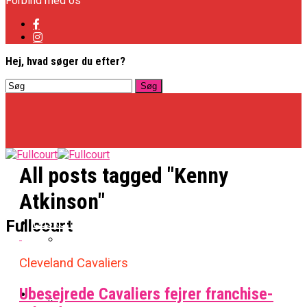
Forbind med os
Hej, hvad søger du efter?
All posts tagged "Kenny
Atkinson"
Basketligaen
Fullcourt
Cleveland Cavaliers
Officielt: Vejen Gafler Dansker Hos Rabbits
Ubesejrede Cavaliers fejrer franchise-
NBA