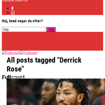
Forbind med os
Hej, hvad søger du efter?
All posts tagged "Derrick
Rose"
Basketligaen
Fullcourt
Officielt: Vejen Gafler Dansker Hos Rabbits
NBA