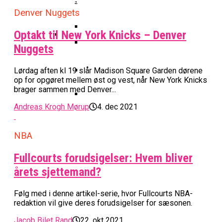
Basketball Klub Rykker Op I
Basketball Champions League
Vanvittigt Overtidsdrama Mod
Imponerede Stort I Debut I Youth
Basketligaen
Bakken Bears Åbner FIBA Europe
Denver Nuggets
USA
Champions League
Cup Med Smalt Nederlag
Basketball-OL 2024: Se
Optakt til New York Knicks – Denver
Grupperne Og Sæt Krydser I Din
Danske Tobias Jensen Fik
Kalender
Nuggets
Medlemstal I Dansk Basket Boomer:
Spilletid I Testkamp Mod
Bakken Bears Skuffede Og
Fremgang For 12. År I Træk
Portland Trail Blazers
Lørdag aften kl 19 slår Madison Square Garden dørene
Misser Champions League-
op for opgøret mellem øst og vest, når New York Knicks
Gruppespil
brager sammen med Denver...
Medie: Lebron James Vil Stå I
Spidsen For USA Ved OL 2024
Andreas Krogh Mørup
4. dec 2021
Danske Tobias Jensen Skal Møde
Portland Trail Blazers I NBA-
NBA
Kamp
Fullcourts forudsigelser: Hvem bliver
årets sjettemand?
Følg med i denne artikel-serie, hvor Fullcourts NBA-
redaktion vil give deres forudsigelser for sæsonen.
Jacob Bilet Rand
22. okt 2021