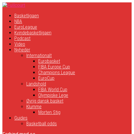
Basketligaen
NBA
EuroLeague
Kvindebasketligaen
Podcast
Video
Nyheder
Internationalt
Eurobasket
FIBA Europe Cup
Champions League
EuroCup
Landshold
FIBA World Cup
Olympiske Lege
Øvrig dansk basket
Klumme
Morten Stig
Guides
Basketball odds